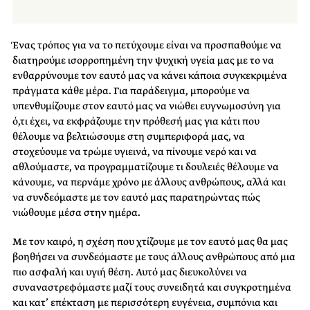
Ένας τρόπος για να το πετύχουμε είναι να προσπαθούμε να
διατηρούμε ισορροπημένη την ψυχική υγεία μας με το να
ενθαρρύνουμε τον εαυτό μας να κάνει κάποια συγκεκριμένα
πράγματα κάθε μέρα. Για παράδειγμα, μπορούμε να
υπενθυμίζουμε στον εαυτό μας να νιώθει ευγνωμοσύνη για
ό,τι έχει, να εκφράζουμε την πρόθεσή μας για κάτι που
θέλουμε να βελτιώσουμε στη συμπεριφορά μας, να
στοχεύουμε να τρώμε υγιεινά, να πίνουμε νερό και να
αθλούμαστε, να προγραμματίζουμε τι δουλειές θέλουμε να
κάνουμε, να περνάμε χρόνο με άλλους ανθρώπους, αλλά και
να συνδεόμαστε με τον εαυτό μας παρατηρώντας πώς
νιώθουμε μέσα στην ημέρα.
Με τον καιρό, η σχέση που χτίζουμε με τον εαυτό μας θα μας
βοηθήσει να συνδεόμαστε με τους άλλους ανθρώπους από μια
πιο ασφαλή και υγιή θέση. Αυτό μας διευκολύνει να
συναναστρεφόμαστε μαζί τους συνειδητά και συγκροτημένα
και κατ’ επέκταση με περισσότερη ευγένεια, συμπόνια και