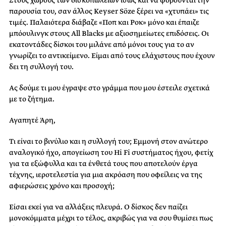
παρουσία του, σαν άλλος Keyser Söze ξέρει να «χτυπάει» τις
τιμές. Παλαιότερα διάβαζε «Ποπ και Ροκ» μόνο και έπαιζε
μπόουλινγκ στους All Blacks με αξιοσημείωτες επιδόσεις. Οι
εκατοντάδες δίσκοι του μιλάνε από μόνοι τους για το αν
γνωρίζει το αντικείμενο. Είμαι από τους ελάχιστους που έχουν
δει τη συλλογή του.
Ας δούμε τι μου έγραψε στο γράμμα που μου έστειλε σχετικά
με το ζήτημα.
Αγαπητέ Άρη,
Τι είναι το βινύλιο και η συλλογή του; Εμμονή στον ανώτερο
αναλογικό ήχο, απογείωση του Hi Fi συστήματος ήχου, φετίχ
για τα εξώφυλλα και τα ένθετά τους που αποτελούν έργα
τέχνης, ιεροτελεστία για μια ακρόαση που οφείλεις να της
αφιερώσεις χρόνο και προσοχή;
Είσαι εκεί για να αλλάξεις πλευρά. Ο δίσκος δεν παίζει
μονοκόμματα μέχρι το τέλος, ακριβώς για να σου θυμίσει πως