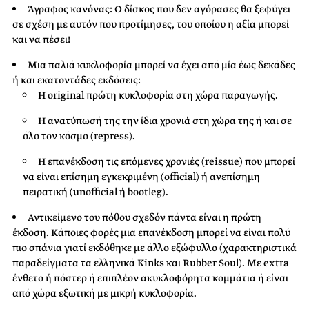
Άγραφος κανόνας: Ο δίσκος που δεν αγόρασες θα ξεφύγει
σε σχέση με αυτόν που προτίμησες, του οποίου η αξία μπορεί
και να πέσει!
Μια παλιά κυκλοφορία μπορεί να έχει από μία έως δεκάδες
ή και εκατοντάδες εκδόσεις:
Η original πρώτη κυκλοφορία στη χώρα παραγωγής.
Η ανατύπωσή της την ίδια χρονιά στη χώρα της ή και σε
όλο τον κόσμο (repress).
Η επανέκδοση τις επόμενες χρονιές (reissue) που μπορεί
να είναι επίσημη εγκεκριμένη (official) ή ανεπίσημη
πειρατική (unofficial ή bootleg).
Αντικείμενο του πόθου σχεδόν πάντα είναι η πρώτη
έκδοση. Κάποιες φορές μια επανέκδοση μπορεί να είναι πολύ
πιο σπάνια γιατί εκδόθηκε με άλλο εξώφυλλο (χαρακτηριστικά
παραδείγματα τα ελληνικά Kinks και Rubber Soul). Με extra
ένθετο ή πόστερ ή επιπλέον ακυκλοφόρητα κομμάτια ή είναι
από χώρα εξωτική με μικρή κυκλοφορία.