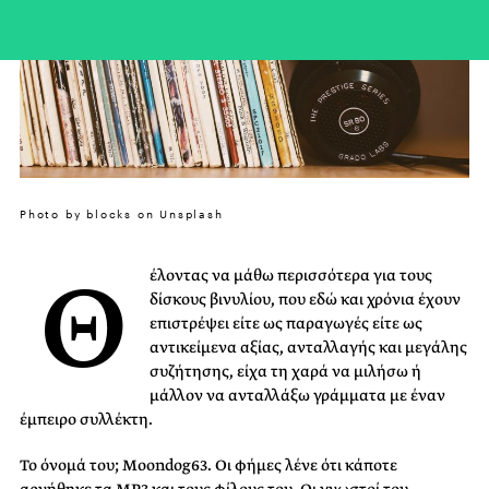
Photo by blocks on Unsplash
Θ
έλοντας να μάθω περισσότερα για τους
δίσκους βινυλίου, που εδώ και χρόνια έχουν
επιστρέψει είτε ως παραγωγές είτε ως
αντικείμενα αξίας, ανταλλαγής και μεγάλης
συζήτησης, είχα τη χαρά να μιλήσω ή
μάλλον να ανταλλάξω γράμματα με έναν
έμπειρο συλλέκτη.
Το όνομά του; Moondog63. Οι φήμες λένε ότι κάποτε
αρνήθηκε τα MP3 και τους φίλους του. Οι γνωστοί του