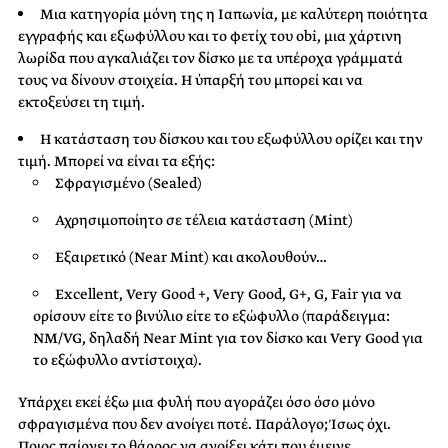
Μια κατηγορία μόνη της η Ιαπωνία, με καλύτερη ποιότητα
εγγραφής και εξωφύλλου και το φετίχ του obi, μια χάρτινη
λωρίδα που αγκαλιάζει τον δίσκο με τα υπέροχα γράμματά
τους να δίνουν στοιχεία. Η ύπαρξή του μπορεί και να
εκτοξεύσει τη τιμή.
Η κατάσταση του δίσκου και του εξωφύλλου ορίζει και την
τιμή. Μπορεί να είναι τα εξής:
Σφραγισμένο (Sealed)
Αχρησιμοποίητο σε τέλεια κατάσταση (Mint)
Εξαιρετικό (Near Mint) και ακολουθούν…
Excellent, Very Good +, Very Good, G+, G, Fair για να
ορίσουν είτε το βινύλιο είτε το εξώφυλλο (παράδειγμα:
NM/VG, δηλαδή Near Mint για τον δίσκο και Very Good για
το εξώφυλλο αντίστοιχα).
Υπάρχει εκεί έξω μια φυλή που αγοράζει όσο όσο μόνο
σφραγισμένα που δεν ανοίγει ποτέ. Παράλογο; Ίσως όχι.
Ποιος παίρνει το θάρρος να ανοίξει κάτι που έμεινε