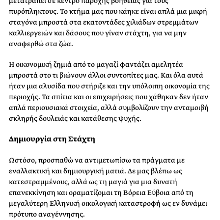
μετατραπεί σε κέντρο παροχής βοήθειας για τους
πυρόπληκτους. Το κτήμα μας που κάηκε είναι απλά μια μικρή
σταγόνα μπροστά στα εκατοντάδες χιλιάδων στρεμμάτων
καλλιεργειών και δάσους που γίναν στάχτη, για να μην
αναφερθώ στα ζώα.
Η οικονομική ζημιά από το μαγαζί φαντάζει αμελητέα
μπροστά στο τι βιώνουν άλλοι συντοπίτες μας. Και όλα αυτά
ήταν μια αλυσίδα που στήριζε και την υπόλοιπη οικονομία της
περιοχής. Τα σπίτια και οι επιχειρήσεις που χάθηκαν δεν ήταν
απλά περιουσιακά στοιχεία, αλλά συμβολίζουν την ανταμοιβή
σκληρής δουλειάς και κατάθεσης ψυχής.
Δημιουργία στη Στάχτη
Ωστόσο, προσπαθώ να αντιμετωπίσω τα πράγματα με
εναλλακτική και δημιουργική ματιά. Δε μας βλέπω ως
κατεστραμμένους, αλλά ως τη μαγιά για μια δυνατή
επανεκκίνηση και οραματίζομαι τη Βόρεια Εύβοια από τη
μεγαλύτερη Ελληνική οικολογική καταστροφή ως εν δυνάμει
πρότυπο αναγέννησης.