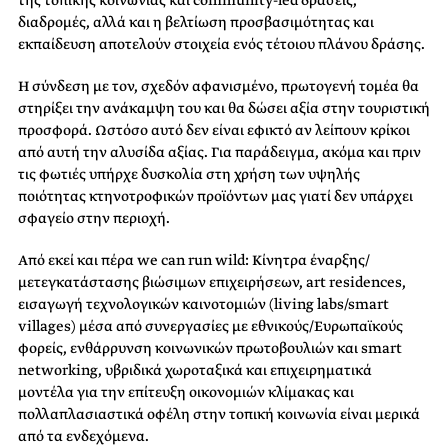
της τοπικής κοινωνίας και community-led δράσεις,
διαδρομές, αλλά και η βελτίωση προσβασιμότητας και
εκπαίδευση αποτελούν στοιχεία ενός τέτοιου πλάνου δράσης.
Η σύνδεση με τον, σχεδόν αφανισμένο, πρωτογενή τομέα θα
στηρίξει την ανάκαμψη του και θα δώσει αξία στην τουριστική
προσφορά. Ωστόσο αυτό δεν είναι εφικτό αν λείπουν κρίκοι
από αυτή την αλυσίδα αξίας. Για παράδειγμα, ακόμα και πριν
τις φωτιές υπήρχε δυσκολία στη χρήση των υψηλής
ποιότητας κτηνοτρoφικών προϊόντων μας γιατί δεν υπάρχει
σφαγείo στην περιοχή.
Από εκεί και πέρα we can run wild: Κίνητρα έναρξης/
μετεγκατάστασης βιώσιμων επιχειρήσεων, art residences,
εισαγωγή τεχνολογικών καινοτομιών (living labs/smart
villages) μέσα από συνεργασίες με εθνικούς/Ευρωπαϊκούς
φορείς, ενθάρρυνση κοινωνικών πρωτοβουλιών και smart
networking, υβριδικά χωροταξικά και επιχειρηματικά
μοντέλα για την επίτευξη οικονομιών κλίμακας και
πολλαπλασιαστικά οφέλη στην τοπική κοινωνία είναι μερικά
από τα ενδεχόμενα.