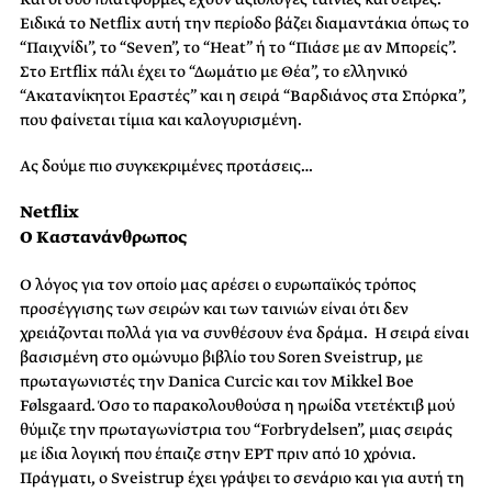
Ειδικά το Netflix αυτή την περίοδο βάζει διαμαντάκια όπως το
“Παιχνίδι”, το “Seven”, το “Heat” ή το “Πιάσε με αν Μπορείς”.
Στο Ertflix πάλι έχει το “Δωμάτιο με Θέα”, το ελληνικό
“Ακατανίκητοι Εραστές” και η σειρά “Βαρδιάνος στα Σπόρκα”,
που φαίνεται τίμια και καλογυρισμένη.
Ας δούμε πιο συγκεκριμένες προτάσεις…
Netflix
Ο Καστανάνθρωπος
Ο λόγος για τον οποίο μας αρέσει ο ευρωπαϊκός τρόπος
προσέγγισης των σειρών και των ταινιών είναι ότι δεν
χρειάζονται πολλά για να συνθέσουν ένα δράμα. Η σειρά είναι
βασισμένη στο ομώνυμο βιβλίο του Soren Sveistrup, με
πρωταγωνιστές την Danica Curcic και τον Mikkel Boe
Følsgaard. Όσο το παρακολουθούσα η ηρωίδα ντετέκτιβ μού
θύμιζε την πρωταγωνίστρια του “Forbrydelsen”, μιας σειράς
με ίδια λογική που έπαιζε στην ΕΡΤ πριν από 10 χρόνια.
Πράγματι, ο Sveistrup έχει γράψει το σενάριο και για αυτή τη