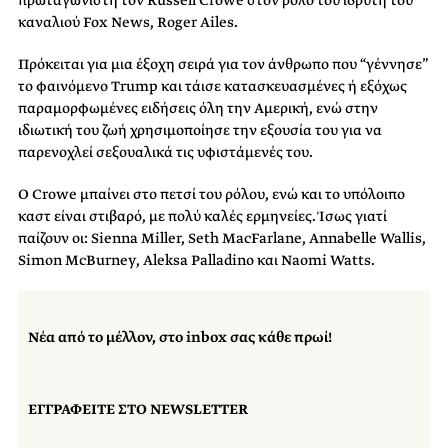
καναλιού Fox News, Roger Ailes.
Πρόκειται για μια έξοχη σειρά για τον άνθρωπο που “γέννησε”
το φαινόμενο Trump και τάισε κατασκευασμένες ή εξόχως
παραμορφωμένες ειδήσεις όλη την Αμερική, ενώ στην
ιδιωτική του ζωή χρησιμοποίησε την εξουσία του για να
παρενοχλεί σεξουαλικά τις υφιστάμενές του.
Ο Crowe μπαίνει στο πετσί του ρόλου, ενώ και το υπόλοιπο
καστ είναι στιβαρό, με πολύ καλές ερμηνείες. Ίσως γιατί
παίζουν οι: Sienna Miller, Seth MacFarlane, Annabelle Wallis,
Simon McBurney, Aleksa Palladino και Naomi Watts.
Νέα από το μέλλον, στο inbox σας κάθε πρωί!
ΕΓΓΡΑΦΕΙΤΕ ΣΤΟ NEWSLETTER