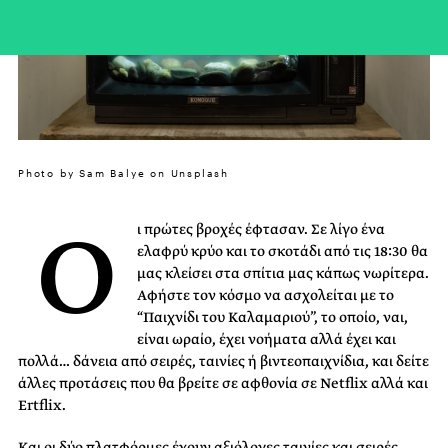
Photo by Sam Balye on Unsplash
Ο
ι πρώτες βροχές έφτασαν. Σε λίγο ένα
ελαφρύ κρύο και το σκοτάδι από τις 18:30 θα
μας κλείσει στα σπίτια μας κάπως νωρίτερα.
Αφήστε τον κόσμο να ασχολείται με το
“Παιχνίδι του Καλαμαριού”, το οποίο, ναι,
είναι ωραίο, έχει νοήματα αλλά έχει και
πολλά… δάνεια από σειρές, ταινίες ή βιντεοπαιχνίδια, και δείτε
άλλες προτάσεις που θα βρείτε σε αφθονία σε Netflix αλλά και
Ertflix.
Και οι δύο πλατφόρμες έχουν αξιόλογες ταινίες και σειρές.