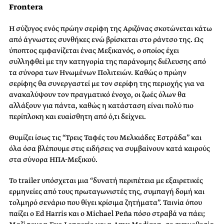
Frontera
Η σύζυγος ενός πρώην σερίφη της Αριζόνας σκοτώνεται κάτω
από άγνωστες συνθήκες ενώ βρίσκεται στο ράντσο της. Ως
ύποπτος εμφανίζεται ένας Μεξικανός, ο οποίος έχει
συλληφθεί με την κατηγορία της παράνομης διέλευσης από
τα σύνορα των Ηνωμένων Πολιτειών. Καθώς ο πρώην
σερίφης θα συνεργαστεί με τον σερίφη της περιοχής για να
ανακαλύψουν τον πραγματικό ένοχο, οι ζωές όλων θα
αλλάξουν για πάντα, καθώς η κατάσταση είναι πολύ πιο
περίπλοκη και ευαίσθητη από ό,τι δείχνει.
Θυμίζει ίσως τις “Τρεις Ταφές του Μελκιάδες Εστράδα” και
όλα όσα βλέπουμε στις ειδήσεις να συμβαίνουν κατά καιρούς
στα σύνορα ΗΠΑ-Μεξικού.
To trailer υπόσχεται μια “δυνατή περιπέτεια με εξαιρετικές
ερμηνείες από τους πρωταγωνιστές της, συμπαγή δομή και
τολμηρό σενάριο που θίγει κρίσιμα ζητήματα”. Ταινία όπου
παίζει ο Ed Harris και ο Michael Peña πόσο στραβά να πάει;