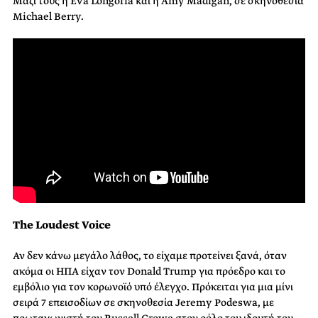
Μαζί τους η Eva Longoria και η Amy Madigan, σε σκηνοθεσία
Michael Berry.
The Loudest Voice
Αν δεν κάνω μεγάλο λάθος, το είχαμε προτείνει ξανά, όταν
ακόμα οι ΗΠΑ είχαν τον Donald Trump για πρόεδρο και το
εμβόλιο για τον κορωνοϊό υπό έλεγχο. Πρόκειται για μια μίνι
σειρά 7 επεισοδίων σε σκηνοθεσία Jeremy Podeswa, με
πρωταγωνιστή τον Russell Crowe στον ρόλο του ιδρυτή του