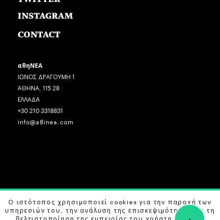
INSTAGRAM
CONTACT
αθηΝΕΑ
ΙΩΝΟΣ ΔΡΑΓΟΥΜΗ 1
ΑΘΗΝΑ, 115 28
ΕΛΛΑΔΑ
+30 210 3318831
info@a8inea.com
Ο ιστότοπος χρησιμοποιεί cookies για την παροχή των
COPYRIGHT © 2026 αθηΝΕΑ, ALL RIGHTS RESERVED.
υπηρεσιών του, την ανάλυση της επισκεψιμότητας και τη
+
DESIGN BY
G DESIGN STUDIO
. DEVELOPED BY
B LABS
.
βελτιστοποίηση της εμπειρίας του χρήστη. Μάθετε