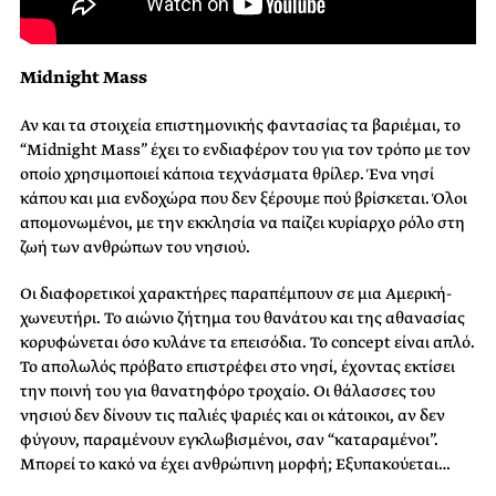
Midnight Mass
Αν και τα στοιχεία επιστημονικής φαντασίας τα βαριέμαι, το
“Midnight Mass” έχει το ενδιαφέρον του για τον τρόπο με τον
οποίο χρησιμοποιεί κάποια τεχνάσματα θρίλερ. Ένα νησί
κάπου και μια ενδοχώρα που δεν ξέρουμε πού βρίσκεται. Όλοι
απομονωμένοι, με την εκκλησία να παίζει κυρίαρχο ρόλο στη
ζωή των ανθρώπων του νησιού.
Οι διαφορετικοί χαρακτήρες παραπέμπουν σε μια Αμερική-
χωνευτήρι. Το αιώνιο ζήτημα του θανάτου και της αθανασίας
κορυφώνεται όσο κυλάνε τα επεισόδια. Το concept είναι απλό.
Το απολωλός πρόβατο επιστρέφει στο νησί, έχοντας εκτίσει
την ποινή του για θανατηφόρο τροχαίο. Οι θάλασσες του
νησιού δεν δίνουν τις παλιές ψαριές και οι κάτοικοι, αν δεν
φύγουν, παραμένουν εγκλωβισμένοι, σαν “καταραμένοι”.
Μπορεί το κακό να έχει ανθρώπινη μορφή; Εξυπακούεται…