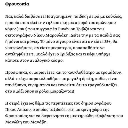
Φρουτοπία
Ναι, καλά διαβάσατε! Η αγαπημένη παιδική σειρά με κούκλες,
η οποία αποτελεί την τηλεοπτική μεταφορά του ομώνυμου
κόμικ (1983) του συγγραφέα Ευγένιου Τριβιζά και του
σκιτσογράφου Νίκου Μαρουλάκη. Δείτε την με τα παιδιά σας
ή μόνοι και μόνες. Το μόνο σίγουρο είναι ότι αν είστε 35+, θα
νοσταλγήσετε, αν είστε μικρότεροι, προσπαθήστε να
αντιληφθείτε τι μυαλό έχει ο Τριβιζάς και τι κέφι υπήρχε
κάποτε στον αναλογικό κόσμο.
Προσωπικά, οι μαριονέτες και το κουκλοθέατρο με τρομάζουν,
αλλά το έχω παρακολουθήσει με μεγάλη όρεξη, καθώς είναι
πανέξυπνο, ευρηματικό και εννοείται ότι το τραγούδι παίζει
στο αμάξι όπου οι ρόλοι μοιράζονται!
Η σειρά έχει ως θέμα τις περιπέτειες του δημοσιογράφου
Πίκου Απίκου, ο οποίος ταξιδεύει στη μακρινή χώρα της
Φρουτοπίας για να διερευνήσει τη μυστηριώδη εξαφάνιση του
Μανώλη του Μανάβη.