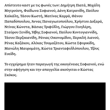
Απίστευτο καστ με τις φωνές των: Δημήτρη Πιατά, Μιχάλη
Μητρούση, Φαίδωνα Σοφιανού, Δάνη Κατρανίδη, Παύλου
Χαϊκάλη, Τάσου Κωστή, Ματίνας Καρρά, Θάνου
Παπαδόπουλου, Άννας Παναγιωτοπούλου, Χρήστου Δοξαρά,
Ντίνας Κώνστα, Βάσιας Τριφύλλη, Γιώργου Γεογλέρη,
Σταύρου Ξενίδη, Ήβης Σοφιανού, Παύλου Κοντογιαννίδη,
Τάσου Περζικιανίδη, Ράνιας Οικονομίδου, Περικλή Λιανού,
Ρένας Καζάκου, Αλέκας Τουμαζάτου, Κώστα Σφυρικίδη,
Μανώλη Μαυρομάτη, Κώστα Τριανταφυλλόπουλου, Τζόυς
Ευείδη.
Το εγχείρημα ήταν παραγωγή της οικογένειας Σοφιανού, ενώ
στην αφήγηση και την απαγγελία ακούγεται ο Κώστας
Σκόκος.