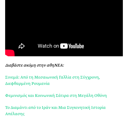
Διαβάστε ακόμη στην αθηΝΕΑ:
Σινεμά: Από τη Μεσαιωνική Γαλλία στη Σύγχρονη,
Διεφθαρμένη Ρουμανία
Φεμινισμός και Κοινωνική Σάτιρα στη Μεγάλη Οθόνη
Το Διαμάντι από το Ιράν και Μια Συγκινητική Ιστορία
Απέλασης