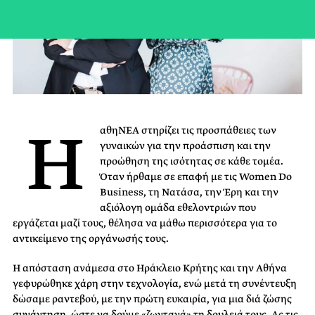
Η
αθηΝΕΑ στηρίζει τις προσπάθειες των
γυναικών για την προάσπιση και την
προώθηση της ισότητας σε κάθε τομέα.
Όταν ήρθαμε σε επαφή με τις Women Do
Business, τη Νατάσα, την Έρη και την
αξιόλογη ομάδα εθελοντριών που
εργάζεται μαζί τους, θέλησα να μάθω περισσότερα για το
αντικείμενο της οργάνωσής τους.
Η απόσταση ανάμεσα στο Ηράκλειο Κρήτης και την Αθήνα
γεφυρώθηκε χάρη στην τεχνολογία, ενώ μετά τη συνέντευξη
δώσαμε ραντεβού, με την πρώτη ευκαιρία, για μια διά ζώσης
συνάντηση, ώστε να δούμε «ζωντανά» τη δουλειά τους. Ας τις