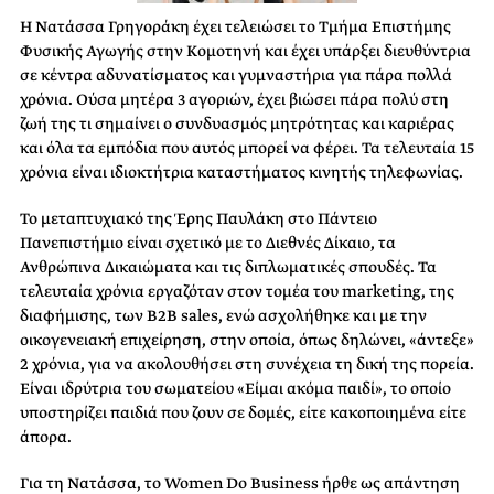
Η Νατάσσα Γρηγοράκη έχει τελειώσει το Τμήμα Επιστήμης
Φυσικής Αγωγής στην Κομοτηνή και έχει υπάρξει διευθύντρια
σε κέντρα αδυνατίσματος και γυμναστήρια για πάρα πολλά
χρόνια. Ούσα μητέρα 3 αγοριών, έχει βιώσει πάρα πολύ στη
ζωή της τι σημαίνει ο συνδυασμός μητρότητας και καριέρας
και όλα τα εμπόδια που αυτός μπορεί να φέρει. Τα τελευταία 15
χρόνια είναι ιδιοκτήτρια καταστήματος κινητής τηλεφωνίας.
Το μεταπτυχιακό της Έρης Παυλάκη στο Πάντειο
Πανεπιστήμιο είναι σχετικό με το Διεθνές Δίκαιο, τα
Ανθρώπινα Δικαιώματα και τις διπλωματικές σπουδές. Τα
τελευταία χρόνια εργαζόταν στον τομέα του marketing, της
διαφήμισης, των B2B sales, ενώ ασχολήθηκε και με την
οικογενειακή επιχείρηση, στην οποία, όπως δηλώνει, «άντεξε»
2 χρόνια, για να ακολουθήσει στη συνέχεια τη δική της πορεία.
Είναι ιδρύτρια του σωματείου «Είμαι ακόμα παιδί», το οποίο
υποστηρίζει παιδιά που ζουν σε δομές, είτε κακοποιημένα είτε
άπορα.
Για τη Νατάσσα, το Women Do Business ήρθε ως απάντηση