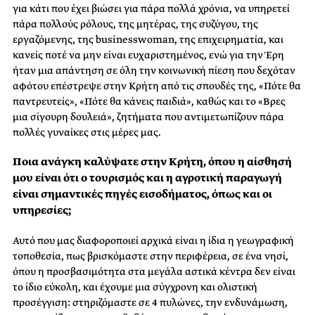
για κάτι που έχει βιώσει για πάρα πολλά χρόνια, να υπηρετεί
πάρα πολλούς ρόλους, της μητέρας, της συζύγου, της
εργαζόμενης, της businesswoman, της επιχειρηματία, και
κανείς ποτέ να μην είναι ευχαριστημένος, ενώ για την Έρη
ήταν μια απάντηση σε όλη την κοινωνική πίεση που δεχόταν
αφότου επέστρεψε στην Κρήτη από τις σπουδές της, «Πότε θα
παντρευτείς», «Πότε θα κάνεις παιδιά», καθώς και το «Βρες
μια σίγουρη δουλειά», ζητήματα που αντιμετωπίζουν πάρα
πολλές γυναίκες στις μέρες μας.
Ποια ανάγκη καλύψατε στην Κρήτη, όπου η αίσθησή
μου είναι ότι ο τουρισμός και η αγροτική παραγωγή
είναι σημαντικές πηγές εισοδήματος, όπως και οι
υπηρεσίες;
Αυτό που μας διαφοροποιεί αρχικά είναι η ίδια η γεωγραφική
τοποθεσία, πως βρισκόμαστε στην περιφέρεια, σε ένα νησί,
όπου η προσβασιμότητα στα μεγάλα αστικά κέντρα δεν είναι
το ίδιο εύκολη, και έχουμε μια σύγχρονη και ολιστική
προσέγγιση: στηριζόμαστε σε 4 πυλώνες, την ενδυνάμωση,