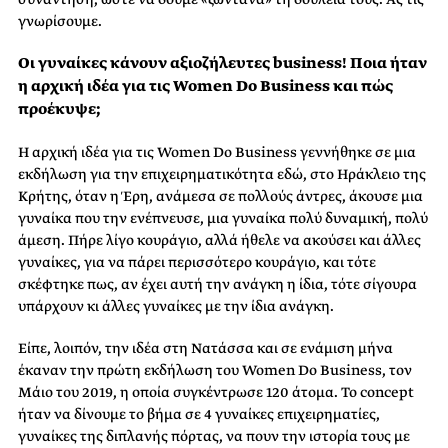
γνωρίσουμε.
Οι γυναίκες κάνουν αξιοζήλευτες business! Ποια ήταν
η αρχική ιδέα για τις Women Do Business και πώς
προέκυψε;
Η αρχική ιδέα για τις Women Do Business γεννήθηκε σε μια
εκδήλωση για την επιχειρηματικότητα εδώ, στο Ηράκλειο της
Κρήτης, όταν η Έρη, ανάμεσα σε πολλούς άντρες, άκουσε μια
γυναίκα που την ενέπνευσε, μια γυναίκα πολύ δυναμική, πολύ
άμεση. Πήρε λίγο κουράγιο, αλλά ήθελε να ακούσει και άλλες
γυναίκες, για να πάρει περισσότερο κουράγιο, και τότε
σκέφτηκε πως, αν έχει αυτή την ανάγκη η ίδια, τότε σίγουρα
υπάρχουν κι άλλες γυναίκες με την ίδια ανάγκη.
Είπε, λοιπόν, την ιδέα στη Νατάσσα και σε ενάμιση μήνα
έκαναν την πρώτη εκδήλωση του Women Do Business, τον
Μάιο του 2019, η οποία συγκέντρωσε 120 άτομα. Το concept
ήταν να δίνουμε το βήμα σε 4 γυναίκες επιχειρηματίες,
γυναίκες της διπλανής πόρτας, να πουν την ιστορία τους με