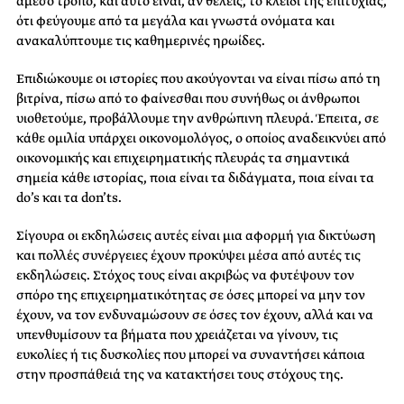
άμεσο τρόπο, και αυτό είναι, αν θέλεις, το κλειδί της επιτυχίας,
ότι φεύγουμε από τα μεγάλα και γνωστά ονόματα και
ανακαλύπτουμε τις καθημερινές ηρωίδες.
Επιδιώκουμε οι ιστορίες που ακούγονται να είναι πίσω από τη
βιτρίνα, πίσω από το φαίνεσθαι που συνήθως οι άνθρωποι
υιοθετούμε, προβάλλουμε την ανθρώπινη πλευρά. Έπειτα, σε
κάθε ομιλία υπάρχει οικονομολόγος, ο οποίος αναδεικνύει από
οικονομικής και επιχειρηματικής πλευράς τα σημαντικά
σημεία κάθε ιστορίας, ποια είναι τα διδάγματα, ποια είναι τα
do’s και τα don’ts.
Σίγουρα οι εκδηλώσεις αυτές είναι μια αφορμή για δικτύωση
και πολλές συνέργειες έχουν προκύψει μέσα από αυτές τις
εκδηλώσεις. Στόχος τους είναι ακριβώς να φυτέψουν τον
σπόρο της επιχειρηματικότητας σε όσες μπορεί να μην τον
έχουν, να τον ενδυναμώσουν σε όσες τον έχουν, αλλά και να
υπενθυμίσουν τα βήματα που χρειάζεται να γίνουν, τις
ευκολίες ή τις δυσκολίες που μπορεί να συναντήσει κάποια
στην προσπάθειά της να κατακτήσει τους στόχους της.