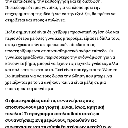
την εκπαίδευση, την καθοδήγηση και τη δικτύωση.
Πιστεύουμε ότι μια γυναίκα, για να υλοποιήσει την
επιχειρηματική της ιδέα ή για να την εξελίξει, θα πρέπει να
στηρίζεται και στους 4 πυλώνες.
Πολύ σημαντικό είναι ότι χτίζουμε προσωπική σχέση όλο και
περισσότερο με όσες γυναίκες μπορούμε, είμαστε δίπλα τους
σε ό,τι χρειαστούν σε προσωπικό επίπεδο και τις
υποστηρίζουμε και σε συναισθηματικό ακόμα επίπεδο. Οι
γυναίκες χρειάζονται περισσότερο την ενδυνάμωση για να
κάνουν το βήμα, μπορεί να έχουν τις τεχνικές γνώσεις, αλλά
και πάλι κάτι τις σταματά. Εκεί είναι που έρχεται το Women
Do Business για να τους δώσει την ώθηση που μπορεί να
χρειάζονται με το να ανήκουν και να είναι μέλη σε μια
υποστηρικτική κοινότητα.
Οι φωτογραφίες από τις συναντήσεις σας
αποτυπώνουν μια γιορτή. Είναι, ίσως, κρητική
πινελιά! Τι πρόγραμμα ακολουθούν αυτές οι
συναντήσεις; Ενημερώνουν, προωθούν τις
συνεργασίες και τη σύσφιξη σχέσεων μεταξύ των