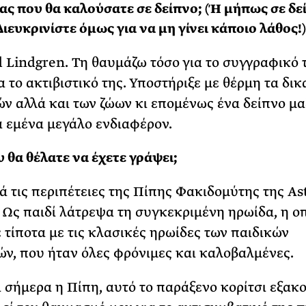
ς που θα καλούσατε σε δείπνο; (Ή μήπως σε δ
Διευκρινίστε όμως για να μη γίνει κάποιο λάθος!)
d Lindgren. Τη θαυμάζω τόσο για το συγγραφικό 
α το ακτιβιστικό της. Υποστήριξε με θέρμη τα δι
ών αλλά και των ζώων κι επομένως ένα δείπνο μα
ια εμένα μεγάλο ενδιαφέρον.
υ θα θέλατε να έχετε γράψει;
 τις περιπέτειες της Πίπης Φακιδομύτης της As
 Ως παιδί λάτρεψα τη συγκεκριμένη ηρωίδα, η ο
ε τίποτα με τις κλασικές ηρωίδες των παιδικών
ν, που ήταν όλες φρόνιμες και καλοβαλμένες.
 σήμερα η Πίπη, αυτό το παράξενο κορίτσι εξακ