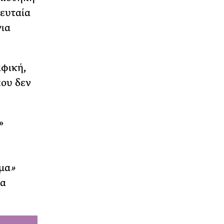
λευταία
για
αφική,
που δεν
»
μα
»
μα