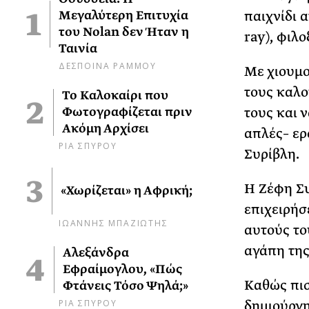
παιχνίδι α
Μεγαλύτερη Επιτυχία
του Nolan δεν Ήταν η
ray), φιλ
Ταινία
ΔΕΣΠΟΙΝΑ ΡΑΜΜΟΥ
Με χιουμο
τους καλο
Το Καλοκαίρι που
τους και 
Φωτογραφίζεται πριν
Ακόμη Αρχίσει
απλές– ερ
ΡΙΑ ΣΠΥΡΟΥ
Συρίβλη.
Η Ζέφη Συ
«Χωρίζεται» η Αφρική;
επιχειρήσ
ΙΩΑΝΝΗΣ ΜΠΑΖΙΩΤΗΣ
αυτούς το
αγάπη της 
Αλεξάνδρα
Εφραίμογλου, «Πώς
Καθώς πισ
Φτάνεις Τόσο Ψηλά;»
ΡΙΑ ΣΠΥΡΟΥ
δημιούργη