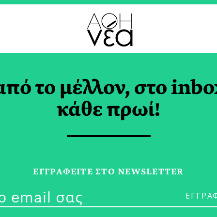
από το μέλλον, στο inbo
Ερωτήσεις Αναζητού
κάθε πρωί!
γραφέα | Ζέφη Συρίβ
ΑΝΟΥΔΑΚΗ
ΕΓΓPΑΦΕΙΤΕ ΣΤΟ NEWSLETTER