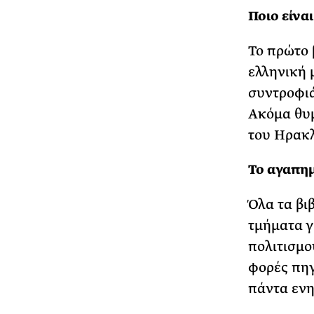
Ποιο είνα
Το πρώτο 
ελληνική 
συντροφιά
Ακόμα θυμ
του Ηρακ
Το αγαπημ
Όλα τα βι
τμήματα γ
πολιτισμο
φορές πηγ
πάντα ενη