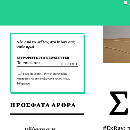
Σ
Νέα από το μέλλον, στο inbox σας
κάθε πρωί
ΕΓΓΡΑΦΕΙΤΕ ΣΤΟ NEWSLETTER
Συναινώ με την
Πολιτική Προστασίας
Απορρήτου
για την επεξεργασία προσωπικών
Σ
δεδομένων.
ΠΡΟΣΦΑΤΑ ΑΡΘΡΑ
#ExRay: η 
Οδύσσεια: Η