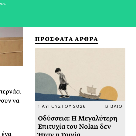
νων.
ΠΡΟΣΦΑΤΑ ΑΡΘΡΑ
 περνάει
νουν να
ΚΟΙΝΩΝΙΑ
1 ΑΥΓΟΥΣΤΟΥ 2026
ΒΙΒΛΙΟ
31
υ
Οδύσσεια: Η Μεγαλύτερη
Το
 πριν
Επιτυχία του Nolan δεν
Φω
ο ένα
Ήταν η Ταινία
Ακ