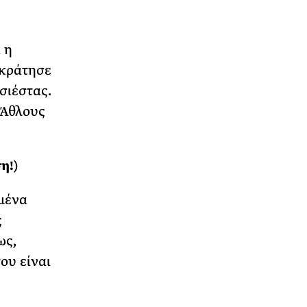
 η
 κράτησε
σιέστας.
 Άθλους
η!)
ωμένα
ς
ως,
ου είναι