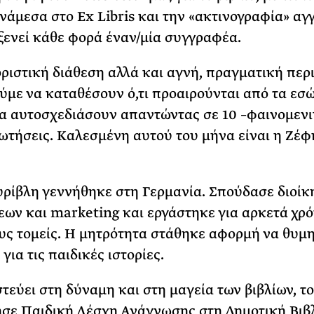
νάμεσα στο Ex Libris και την «ακτινογραφία» αγγλ
ΡΙΑ ΣΠΥΡΟΥ
οξενεί κάθε φορά έναν/μία συγγραφέα.
ριστική διάθεση αλλά και αγνή, πραγματική περι
ύμε να καταθέσουν ό,τι προαιρούνται από τα ε
να αυτοσχεδιάσουν απαντώντας σε 10 –φαινομεν
ωτήσεις. Καλεσμένη αυτού του μήνα είναι η Ζέφ
ρίβλη γεννήθηκε στη Γερμανία. Σπούδασε διοίκ
εων και marketing και εργάστηκε για αρκετά χρό
υς τομείς. Η μητρότητα στάθηκε αφορμή να θυμη
για τις παιδικές ιστορίες.
τεύει στη δύναμη και στη μαγεία των βιβλίων, το
σε Παιδική Λέσχη Ανάγνωσης στη Δημοτική Βιβ