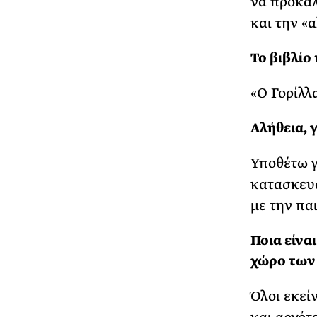
να προκαλ
και την «
Το βιβλίο
«Ο Γορίλλ
Αλήθεια, 
Υποθέτω γ
κατασκευά
με την πα
Ποια είνα
χώρο των
Όλοι εκεί