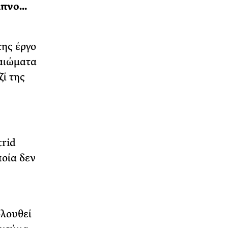
είπνο…
της έργο
καιώματα
ζί της
trid
ποία δεν
ολουθεί