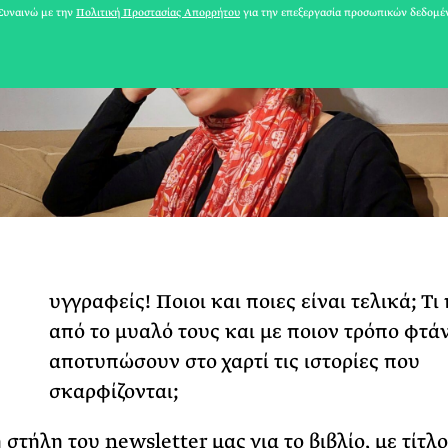
υναινώ με την
Πολιτική Προστασίας Απορρήτου
για την επεξεργασία προσωπικών δεδομέ
υγγραφείς! Ποιοι και ποιες είναι τελικά; Τι
από το μυαλό τους και με ποιον τρόπο φτά
31 ΙΟΥΛΙΟΥ 2026
αποτυπώσουν στο χαρτί τις ιστορίες που
Το Καλοκαίρι πο
σκαρφίζονται;
Φωτογραφίζεται
στήλη του newsletter μας για το βιβλίο, με τίτλ
Ακόμη Αρχίσει