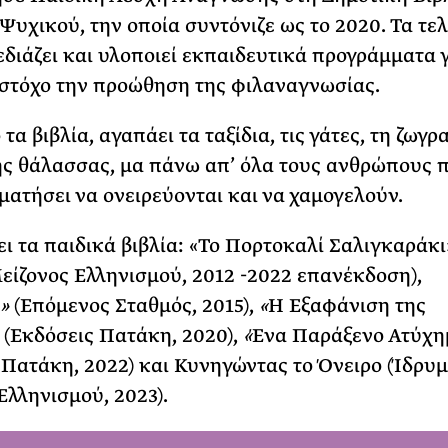
Ψυχικού, την οποία συντόνιζε ως το 2020. Τα τε
εδιάζει και υλοποιεί εκπαιδευτικά προγράμματα 
 στόχο την προώθηση της φιλαναγνωσίας.
τα βιβλία, αγαπάει τα ταξίδια, τις γάτες, τη ζωγρ
ης θάλασσας, μα πάνω απ’ όλα τους ανθρώπους 
ματήσει να ονειρεύονται και να χαμογελούν.
ει τα παιδικά βιβλία: «Το Πορτοκαλί Σαλιγκαράκι
είζονος Ελληνισμού, 2012 -2022 επανέκδοση),
»
(Επόμενος Σταθμός, 2015),
«
Η Εξαφάνιση της
»
(Εκδόσεις Πατάκη, 2020),
«
Ένα Παράξενο Ατύχη
 Πατάκη, 2022) και Κυνηγώντας το Όνειρο (Ίδρυ
Ελληνισμού, 2023).