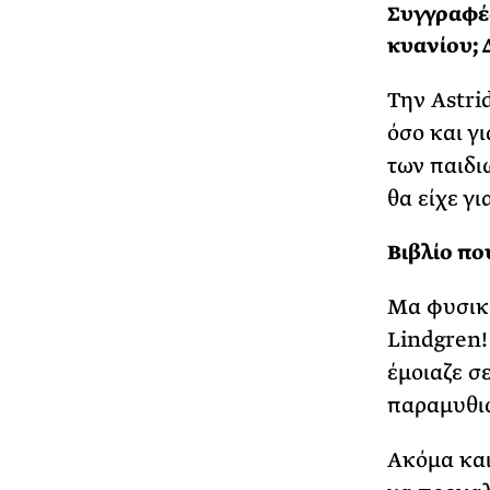
Συγγραφέα
κυανίου; 
Την Astri
όσο και γι
των παιδι
θα είχε γ
Βιβλίο πο
Μα φυσικά
Lindgren!
έμοιαζε σ
παραμυθιώ
Ακόμα και