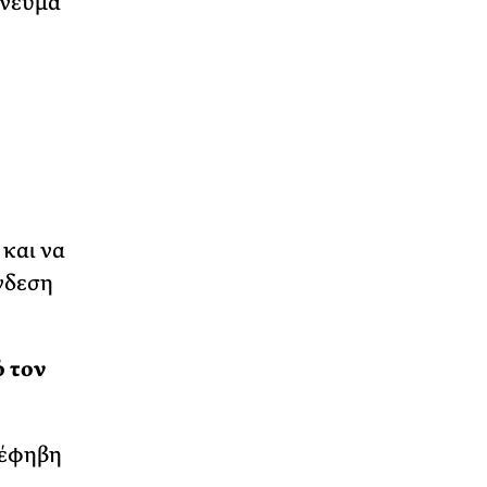
πνεύμα
και να
νδεση
ό τον
 έφηβη