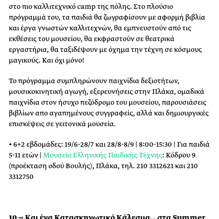
στο πιο καλλιτεχνικό camp της πόλης. Στο πλούσιο
πρόγραμμά του, τα παιδιά θα ζωγραφίσουν με αφορμή βιβλία
και έργα γνωστών καλλιτεχνών, θα εμπνευστούν από τις
εκθέσεις του μουσείου, θα εκφραστούν σε θεατρικά
εργαστήρια, θα ταξιδέψουν με όχημα την τέχνη σε κόσμους
μαγικούς. Και όχι μόνο!
Το πρόγραμμα συμπληρώνουν παιχνίδια δεξιοτήτων,
μουσικοκινητική αγωγή, εξερευνήσεις στην Πλάκα, ομαδικά
παιχνίδια στον ήσυχο πεζόδρομο του μουσείου, παρουσιάσεις
βιβλίων απο αγαπημένους συγγραφείς, αλλά και δημιουργικές
επισκέψεις σε γειτονικά μουσεία.
• 6+2 εβδομάδες: 19/6-28/7 και 28/8-8/9 | 8:00-15:30 | Για παιδιά
5-11 ετών |
Μουσείο Ελληνικής Παιδικής Τέχνης
: Kόδρου 9
(προέκταση οδού Bουλής), Πλάκα, τηλ. 210 3312621 και 210
3312750
10 → Και ένα Κατασκηνωτικό Κάλεσμα… στα Summer