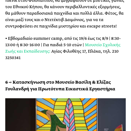
πικνίκ στου Φιλοπάππου, θα ζωγραφίσουν σε μυστικές γωνιές
του Εθνικού Κήπου, θα κάνουν περιβαλλοντικές εξορμήσεις,
θα μάθουν παραδοσιακά παιχνίδια και πολλά άλλα. Φέτος, θα
είναι μαζί τους και ο Ντετέκτιβ Δαιμόνιος, για να τα
συντροφεύσει σε παιχνίδια μυστηρίου και escape streets!
• Εβδομαδιαίο summer camp, από τις 19/6 έως τις 8/9 | 8:30-
13:00 ή 8:30-16:00 | Για παιδιά 5-10 ετών |
Μουσείο Σχολικής
Ζωής και Εκπαίδευσης:
Αγίας Φιλοθέης 17, Πλάκα, τηλ. 210
3250341
6 → Κατασκήνωση στο Μουσείο Βασίλη & Ελίζας
Γουλανδρή για Πρωτότυπα Εικαστικά Εργαστήρια