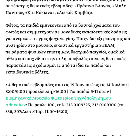
σε τέσσερις θεματικές εβδομάδες: «Πράσινα Άλογα», «Μπλε
Παντού», «Στα Κόκκινα», «Λευκός Καμβάς».
Φέτος, τα παιδιά εμπνέονται από τα βασικά χρώματα του
φωτός και συμμετέχουν σε μοναδικές εκπαιδευτικές δράσεις
για ανέμελες στιγμές ψυχαγωγίας. Παιχνίδια εξερεύνησης και
μυστηρίου στο μουσείο, εικαστικά εργαστήρια STEAM,
πειράματα φυσικών επιστημών, θεατρικό παιχνίδι, ομαδικά
αθλητικά παιχνίδια στην αυλή, προβολές ταινιών, θεατρικές
παραστάσεις σχεδιασμένες από τα ίδια τα παιδιά και
εκπαιδευτικές βόλτες.
• 4 θεματικές εβδομάδες από τις 19 Ιουνίου έως τις 14 Ιουλίου |
8:00/9:00 (προσέλευση)-16:00 | Για παιδιά 6-11 ετών |
Βιομηχανικό Μουσείο Φωταερίου-Τεχνόπολη Δήμου
Αθηναίων
: Πειραιώς 100, τηλ. 213 0109325, 213 0109300 (εσ.
336, 307/Δευτ.-Παρ. 11:00-16:00)