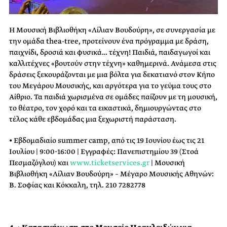
Η Μουσική Βιβλιοθήκη «Λίλιαν Βουδούρη», σε συνεργασία με
την ομάδα thea-tree, προτείνουν ένα πρόγραμμα με δράση,
παιχνίδι, δροσιά και φυσικά… τέχνη! Παιδιά, παιδαγωγοί και
καλλιτέχνες «βουτούν στην τέχνη» καθημερινά. Ανάμεσα στις
δράσεις ξεκουράζονται με μια βόλτα για δεκατιανό στον Κήπο
του Μεγάρου Μουσικής, και αργότερα για το γεύμα τους στο
Aίθριο. Τα παιδιά χωρισμένα σε ομάδες παίζουν με τη μουσική,
το θέατρο, τον χορό και τα εικαστικά, δημιουργώντας στο
τέλος κάθε εβδομάδας μια ξεχωριστή παράσταση.
• Εβδομαδιαίο summer camp, από τις 19 Ιουνίου έως τις 21
Ιουλίου | 9:00-16:00 | Εγγραφές: Πανεπιστημίου 39 (Στοά
Πεσμαζόγλου) και
www.ticketservices.gr
| Μουσική
Βιβλιοθήκη «Λίλιαν Βουδούρη» – Μέγαρο Μουσικής Αθηνών:
Β. Σοφίας και Κόκκαλη, τηλ. 210 7282778