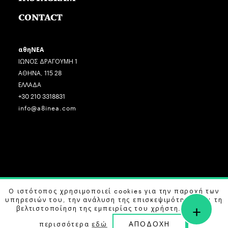
CONTACT
αθηΝΕΑ
ΙΩΝΟΣ ΔΡΑΓΟΥΜΗ 1
ΑΘΗΝΑ, 115 28
ΕΛΛΑΔΑ
+30 210 3318831
info@a8inea.com
COPYRIGHT © 2026 αθηΝΕΑ, ALL RIGHTS RESERVED.
Ο ιστότοπος χρησιμοποιεί cookies για την παροχή των
υπηρεσιών του, την ανάλυση της επισκεψιμότητας και τη
+
DESIGN BY
G DESIGN STUDIO
. DEVELOPED BY
B LABS
.
βελτιστοποίηση της εμπειρίας του χρήστη. Μάθετε
ΑΠΟΔΟΧΗ
περισσότερα
εδώ