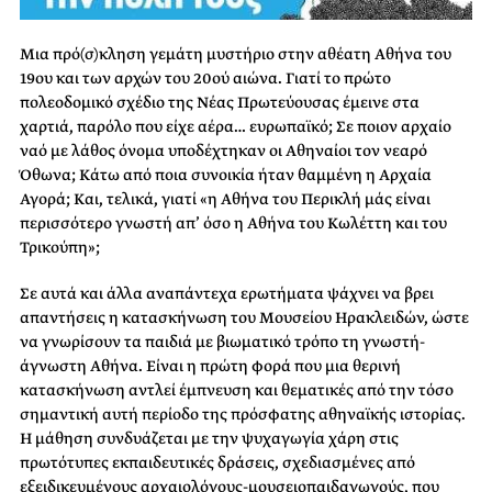
Mια πρό(σ)κληση γεμάτη μυστήριο στην αθέατη Αθήνα του
19ου και των αρχών του 20ού αιώνα. Γιατί το πρώτο
πολεοδομικό σχέδιο της Νέας Πρωτεύουσας έμεινε στα
χαρτιά, παρόλο που είχε αέρα… ευρωπαϊκό; Σε ποιον αρχαίο
ναό με λάθος όνομα υποδέχτηκαν οι Αθηναίοι τον νεαρό
Όθωνα; Κάτω από ποια συνοικία ήταν θαμμένη η Αρχαία
Αγορά; Και, τελικά, γιατί «η Αθήνα του Περικλή μάς είναι
περισσότερο γνωστή απ’ όσο η Αθήνα του Κωλέττη και του
Τρικούπη»;
Σε αυτά και άλλα αναπάντεχα ερωτήματα ψάχνει να βρει
απαντήσεις η κατασκήνωση του Μουσείου Ηρακλειδών, ώστε
να γνωρίσουν τα παιδιά με βιωματικό τρόπο τη γνωστή-
άγνωστη Αθήνα. Είναι η πρώτη φορά που μια θερινή
κατασκήνωση αντλεί έμπνευση και θεματικές από την τόσο
σημαντική αυτή περίοδο της πρόσφατης αθηναϊκής ιστορίας.
Η μάθηση συνδυάζεται με την ψυχαγωγία χάρη στις
πρωτότυπες εκπαιδευτικές δράσεις, σχεδιασμένες από
εξειδικευμένους αρχαιολόγους-μουσειοπαιδαγωγούς, που