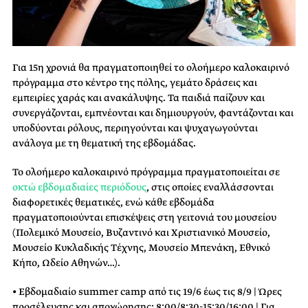
Για 15η χρονιά θα πραγματοποιηθεί το ολοήμερο καλοκαιρινό
πρόγραμμα στο κέντρο της πόλης, γεμάτο δράσεις και
εμπειρίες χαράς και ανακάλυψης. Τα παιδιά παίζουν και
συνεργάζονται, εμπνέονται και δημιουργούν, φαντάζονται και
υποδύονται ρόλους, περιηγούνται και ψυχαγωγούνται
ανάλογα με τη θεματική της εβδομάδας.
Το ολοήμερο καλοκαιρινό πρόγραμμα πραγματοποιείται σε
οκτώ εβδομαδιαίες περιόδους
, στις οποίες εναλλάσσονται
διαφορετικές θεματικές, ενώ κάθε εβδομάδα
πραγματοποιούνται επισκέψεις στη γειτονιά του μουσείου
(Πολεμικό Μουσείο, Βυζαντινό και Χριστιανικό Μουσείο,
Μουσείο Κυκλαδικής Τέχνης, Μουσείο Μπενάκη, Εθνικό
Κήπο, Ωδείο Αθηνών…).
• Εβδομαδιαίο summer camp από τις 19/6 έως τις 8/9 | Ώρες
προσέλευσης και αποχώρησης: 8:00/8:30-15:30/16:00 | Για