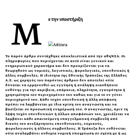
Μ
ε την υποστήριξη
Το παρόν άρθρο συντάχθηκε αποκλειστικά από την αθηΝΕΑ. Οι
πληροφορίες που περιέχονται σε αυτό είναι γενικού και
ενημερωτικού χαρακτήρα και δεν προορίζονται για να
θεωρηθούν ως νομικές, λογιστικές, φορολογικές, επενδυτικές ή
άλλες συμβουλές. Η ιδιότητα της Εθνικής Τράπεζας της Ελλάδος
Α.Ε. ως χορηγός του παρόντος άρθρου δεν αποτελεί ούτε
δύναται να ερμηνευθεί ως εγγύηση ή ανάληψη οιασδήποτε
ευθύνης για την ακρίβεια, επάρκεια, πληρότητα, εγκυρότητα ή
χρησιμότητα του περιεχομένου του καθώς και για το εν γένει
περιεχόμενό του. Κάθε τυχόν επενδυτική ή άλλη απόφαση
πρέπει να λαμβάνεται με ίδια κρίση του αναγνώστη και να
βασίζεται σε προσωπική ενημέρωσή του. Ο αναγνώστης, πριν τη
λήψη τυχόν επενδυτικών ή άλλων αποφάσεών του, χρειάζεται να
λαμβάνει κάθε απαιτούμενη επαγγελματική συμβουλή από
δικούς του ανεξάρτητους επενδυτικούς, νομικούς,
φορολογικούς ή άλλους συμβούλους. Η Τράπεζα δεν ευθύνεται
ούτε αναλαμβάνει ουδεμία νομική υποχρέωση σε σχέση με ή ως