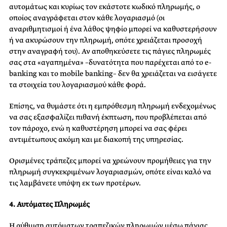
αυτομάτως και κυρίως τον εκάστοτε κωδικό πληρωμής, ο
οποίος αναγράφεται στον κάθε λογαριασμό (οι
αναριθμητισμοί ή ένα λάθος ψηφίο μπορεί να καθυστερήσουν
ή να ακυρώσουν την πληρωμή, οπότε χρειάζεται προσοχή
στην αναγραφή του). Αν αποθηκεύσετε τις πάγιες πληρωμές
σας στα «αγαπημένα» –δυνατότητα που παρέχεται από το e-
banking και το mobile banking– δεν θα χρειάζεται να εισάγετε
τα στοιχεία του λογαριασμού κάθε φορά.
Επίσης, να θυμάστε ότι η εμπρόθεσμη πληρωμή ενδεχομένως
να σας εξασφαλίζει πιθανή έκπτωση, που προβλέπεται από
τον πάροχο, ενώ η καθυστέρηση μπορεί να σας φέρει
αντιμέτωπους ακόμη και με διακοπή της υπηρεσίας.
Ορισμένες τράπεζες μπορεί να χρεώνουν προμήθειες για την
πληρωμή συγκεκριμένων λογαριασμών, οπότε είναι καλό να
τις λαμβάνετε υπόψη εκ των προτέρων.
4. Αυτόματες Πληρωμές
Η ρύθμιση αυτόματων τραπεζικών πληρωμών μέσω πάγιας