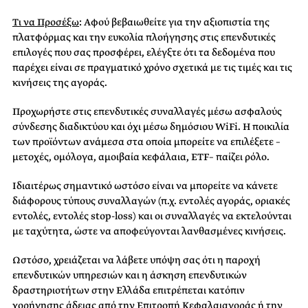
Τι να Προσέξω
:
Αφού βεβαιωθείτε για την αξιοπιστία της
πλατφόρμας και την ευκολία πλοήγησης στις επενδυτικές
επιλογές που σας προσφέρει, ελέγξτε ότι τα δεδομένα που
παρέχει είναι σε πραγματικό χρόνο σχετικά με τις τιμές και τις
κινήσεις της αγοράς.
Προχωρήστε στις επενδυτικές συναλλαγές μέσω ασφαλούς
σύνδεσης διαδικτύου και όχι μέσω δημόσιου
WiFi
. Η ποικιλία
των προϊόντων ανάμεσα στα οποία μπορείτε να επιλέξετε –
μετοχές, ομόλογα, αμοιβαία κεφάλαια, ETF– παίζει ρόλο.
Ιδιαιτέρως σημαντικό ωστόσο είναι να μπορείτε να κάνετε
διάφορους τύπους συναλλαγών (π.χ. εντολές αγοράς, οριακές
εντολές, εντολές stop-loss) και οι συναλλαγές να εκτελούνται
με ταχύτητα, ώστε να αποφεύγονται λανθασμένες κινήσεις.
Ωστόσο, χρειάζεται να λάβετε υπόψη σας ότι η παροχή
επενδυτικών υπηρεσιών και η άσκηση επενδυτικών
δραστηριοτήτων στην Ελλάδα επιτρέπεται κατόπιν
χορήγησης άδειας από την Επιτροπή Κεφαλαιαγοράς ή την