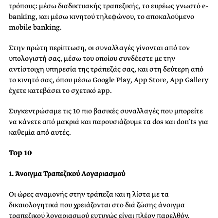
τρόπους: μέσω διαδικτυακής τραπεζικής, το ευρέως γνωστό e-
banking, και μέσω κινητού τηλεφώνου, το αποκαλούμενο
m
obile banking.
Στην πρώτη περίπτωση, οι συναλλαγές γίνονται από τον
υπολογιστή σας, μέσω του οποίου συνδέεστε με την
αντίστοιχη υπηρεσία της τράπεζάς σας, και στη δεύτερη από
το κινητό σας, όπου μέσω Google Play, App Store, App Gallery
έχετε κατεβάσει το σχετικό
app
.
Συγκεντρώσαμε τις 10 πιο βασικές συναλλαγές που μπορείτε
να κάνετε από μακριά και παρουσιάζουμε τα
dos
και
don’ts
για
καθεμία από αυτές.
Top
10
1. Άνοιγμα Τραπεζικού Λογαριασμού
Οι ώρες αναμονής στην τράπεζα και η λίστα με τα
δικαιολογητικά που χρειάζονται στο διά ζώσης άνοιγμα
τραπεζικού λογαριασμού ευτυχώς είναι πλέον παρελθόν.