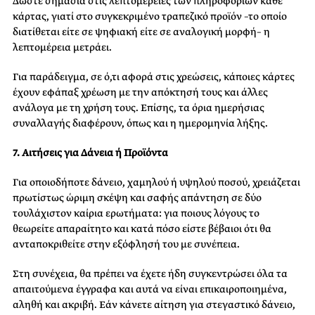
Δώστε σημασία στις λεπτομέρειες των πληροφοριών κάθε
κάρτας, γιατί στο συγκεκριμένο τραπεζικό προϊόν –το οποίο
διατίθεται είτε σε ψηφιακή είτε σε αναλογική μορφή– η
λεπτομέρεια μετράει.
Για παράδειγμα, σε ό,τι αφορά στις χρεώσεις, κάποιες κάρτες
έχουν εφάπαξ χρέωση με την απόκτησή τους και άλλες
ανάλογα με τη χρήση τους. Επίσης, τα όρια ημερήσιας
συναλλαγής διαφέρουν, όπως και η ημερομηνία λήξης.
7. Αιτήσεις για Δάνεια ή Προϊόντα
Για οποιοδήποτε δάνειο, χαμηλού ή υψηλού ποσού, χρειάζεται
πρωτίστως ώριμη σκέψη και σαφής απάντηση σε δύο
τουλάχιστον καίρια ερωτήματα: για ποιους λόγους το
θεωρείτε απαραίτητο και κατά πόσο είστε βέβαιοι ότι θα
ανταποκριθείτε στην εξόφλησή του με συνέπεια.
Στη συνέχεια, θα πρέπει να έχετε ήδη συγκεντρώσει όλα τα
απαιτούμενα έγγραφα και αυτά να είναι επικαιροποιημένα,
αληθή και ακριβή. Εάν κάνετε αίτηση για στεγαστικό δάνειο,