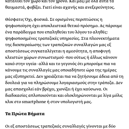
καταλύει τον χώρο και τον χρόνο. Και μαζί με όλα αυτά τα
θαυμαστά, φοβίζει. Γιατί είναι αχανής και ανεξερεύνητος.
Θέσφατο; Όχι, φυσικά. Σε ορισμένες περιπτώσεις η
ψηφιοποίηση έχει αποκλειστικά θετικό πρόσημο. Ας πάρουμε
ένα παράδειγμα που επαληθεύει του λόγου το αληθές:
ψηφιοποιημένες τραπεζικές υπηρεσίες. Στα πλεονεκτήματα
της διεκπεραίωσης των τραπεζικών συναλλαγών μας εξ
αποστάσεως συγκαταλέγεται η αμεσότητα, η αποφυγή
κλειστών χώρων συνωστισμού -που ούτως ή άλλως κάνουν
κακό στην υγεία- αλλά και το γεγονός ότι μπορούμε πια να
κάνουμε τις συναλλαγές μας οποιαδήποτε ώρα της ημέρας
μας εξυπηρετεί. Δεν χρειάζεται πια να ζητήσουμε άδεια από τη
δουλειά για να πληρώσουμε λογαριασμούς στην τράπεζα. Δεν
μας απασχολεί εάν βρέχει, χιονίζει ή έχει καύσωνα. Οι
διαδικασίες απλοποιούνται και ολοκληρώνονται με λίγα μόλις
κλικ στο
smartphone
ή στον υπολογιστή μας.
Τα Πρώτα Βήματα
Οι εξ αποστάσεως τραπεζικές συναλλαγές γίνονται με δύο