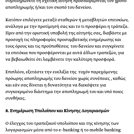
συμπληρώνετε τη σχετική αίτηση προσδιορίζοντας τον χρόνο
αποπληρωμής ή/και τον σκοπό του δανείου.
Κατόπιν επιλέγετε μεταξύ σταθερών ή μεταβλητών επιτοκίων,
ανάλογα με την προτίμησή σας και το τι προσφέρει η τράπεζα.
Πριν από την οριστική υποβολή της αίτησής σας, διαβάστε με
προσοχή τις πληροφορίες προσυμβατικής ενημέρωσης και
τους όρους και τις προϋποθέσεις του δανείου και συγκρίνετε
τα επιτόκια που προσφέρονται με αυτά άλλων τραπεζών, για
να βεβαιωθείτε ότι λαμβάνετε την καλύτερη προσφορά.
Επιπλέον, εξετάστε την ευελιξία της τυχόν παρεχόμενης
πρόωρης αποπληρωμής του δανείου χωρίς συνέπειες , καθώς
και εάν σας δίνεται η δυνατότητα να διακόψετε για
συγκεκριμένο διάστημα την αποπληρωμή του και υπό ποιες
συνθήκες.
8. Ενημέρωση Υπολοίπου και Κίνησης Λογαριασμών
Ο έλεγχος του τραπεζικού υπολοίπου και της κίνησης των
λογαριασμών μέσα από το
e
–
b
anking ή το
m
obile
b
anking