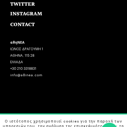
TWITTER
INSTAGRAM
CONTACT
αθηΝΕΑ
ΙΩΝΟΣ ΔΡΑΓΟΥΜΗ 1
ΑΘΗΝΑ, 115 28
ΕΛΛΑΔΑ
+30 210 3318831
info@a8inea.com
COPYRIGHT © 2026 αθηΝΕΑ, ALL RIGHTS RESERVED.
Ο ιστότοπος χρησιμοποιεί cookies για την παροχή των
υπηρεσιών του, την ανάλυση της επισκεψιμότητας και τη