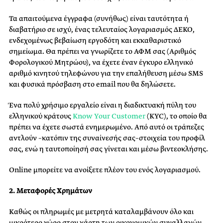
Τα απαιτούμενα έγγραφα (συνήθως) είναι ταυτότητα ή
διαβατήριο σε ισχύ, ένας τελευταίος λογαριασμός ΔΕΚΟ,
ενδεχομένως βεβαίωση εργοδότη και εκκαθαριστικό
σημείωμα. Θα πρέπει να γνωρίζετε το ΑΦΜ σας (Αριθμός
Φορολογικού Μητρώου), να έχετε έναν έγκυρο ελληνικό
αριθμό κινητού τηλεφώνου για την επαλήθευση μέσω SMS
και φυσικά πρόσβαση στο email που θα δηλώσετε.
Ένα πολύ χρήσιμο εργαλείο είναι η διαδικτυακή πύλη του
ελληνικού κράτους
Know Your Customer
(KYC), το οποίο θα
πρέπει να έχετε σωστά ενημερωμένο. Από αυτό οι τράπεζες
αντλούν –κατόπιν της συναίνεσής σας–στοιχεία του προφίλ
σας, ενώ η ταυτοποίησή σας γίνεται και μέσω βιντεοκλήσης.
Online
μπορείτε να ανοίξετε πλέον του ενός λογαριασμού.
2. Μεταφορές Χρημάτων
Καθώς οι πληρωμές με μετρητά καταλαμβάνουν όλο και
μικρότερο χώρο στον χάρτη των οικονομικών συναλλαγών