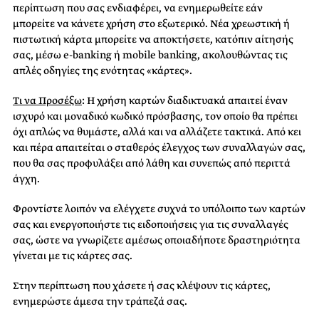
περίπτωση που σας ενδιαφέρει, να ενημερωθείτε εάν
μπορείτε να κάνετε χρήση στο εξωτερικό. Νέα χρεωστική ή
πιστωτική κάρτα μπορείτε να αποκτήσετε, κατόπιν αίτησής
σας, μέσω e-banking ή mobile banking, ακολουθώντας τις
απλές οδηγίες της ενότητας «κάρτες».
Τι να Προσέξω
:
Η χρήση καρτών διαδικτυακά απαιτεί έναν
ισχυρό και μοναδικό κωδικό πρόσβασης, τον οποίο θα πρέπει
όχι απλώς να θυμάστε, αλλά και να αλλάζετε τακτικά. Από κει
και πέρα απαιτείται ο σταθερός έλεγχος των συναλλαγών σας,
που θα σας προφυλάξει από λάθη και συνεπώς από περιττά
άγχη.
Φροντίστε λοιπόν να ελέγχετε συχνά το υπόλοιπο των καρτών
σας και ενεργοποιήστε τις ειδοποιήσεις για τις συναλλαγές
σας, ώστε να γνωρίζετε αμέσως οποιαδήποτε δραστηριότητα
γίνεται με τις κάρτες σας.
Στην περίπτωση που χάσετε ή σας κλέψουν τις κάρτες,
ενημερώστε άμεσα την τράπεζά σας.