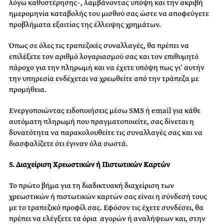
λόγω καθυστέρησης–, λαμβάνοντας υπόψη και την ακριβή
ημερομηνία καταβολής του μισθού σας ώστε να αποφεύγετε
προβλήματα εξαιτίας της έλλειψης χρημάτων.
Όπως σε όλες τις τραπεζικές συναλλαγές, θα πρέπει να
επιλέξετε τον αριθμό λογαριασμού σας και τον επιθυμητό
πάροχο για την πληρωμή και να έχετε υπόψη πως γι’ αυτήν
την υπηρεσία ενδέχεται να χρεωθείτε από την τράπεζα με
προμήθεια.
Ενεργοποιώντας ειδοποιήσεις μέσω SMS ή email για κάθε
αυτόματη πληρωμή που πραγματοποιείτε, σας δίνεται η
δυνατότητα να παρακολουθείτε τις συναλλαγές σας και να
διασφαλίζετε ότι έγιναν όλα σωστά.
5. Διαχείριση Χρεωστικών ή Πιστωτικών Καρτών
Το πρώτο βήμα για τη διαδικτυακή διαχείριση των
χρεωστικών ή πιστωτικών καρτών σας είναι η σύνδεσή τους
με το τραπεζικό προφίλ σας. Εφόσον τις έχετε συνδέσει, θα
πρέπει να ελέγξετε τα όρια αγορών ή αναλήψεων και, στην