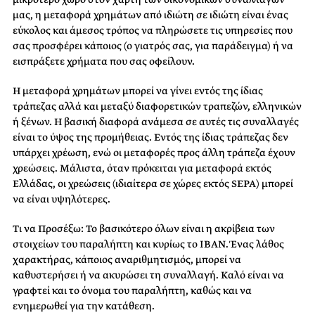
μας, η μεταφορά χρημάτων από ιδιώτη σε ιδιώτη είναι ένας
εύκολος και άμεσος τρόπος να πληρώσετε τις υπηρεσίες που
σας προσφέρει κάποιος (ο γιατρός σας, για παράδειγμα) ή να
εισπράξετε χρήματα που σας οφείλουν.
Η μεταφορά χρημάτων μπορεί να γίνει εντός της ίδιας
τράπεζας αλλά και μεταξύ διαφορετικών τραπεζών, ελληνικών
ή ξένων. Η βασική διαφορά ανάμεσα σε αυτές τις συναλλαγές
είναι το ύψος της προμήθειας. Εντός της ίδιας τράπεζας δεν
υπάρχει χρέωση, ενώ οι μεταφορές προς άλλη τράπεζα έχουν
χρεώσεις. Μάλιστα, όταν πρόκειται για μεταφορά εκτός
Ελλάδας, οι χρεώσεις (ιδιαίτερα σε χώρες εκτός SEPA) μπορεί
να είναι υψηλότερες.
Τι να Προσέξω:
Το βασικότερο όλων είναι η ακρίβεια των
στοιχείων του παραλήπτη και κυρίως το IBAN. Ένας λάθος
χαρακτήρας, κάποιος αναριθμητισμός, μπορεί να
καθυστερήσει ή να ακυρώσει τη συναλλαγή. Καλό είναι να
γραφτεί και το όνομα του παραλήπτη, καθώς και να
ενημερωθεί για την κατάθεση.