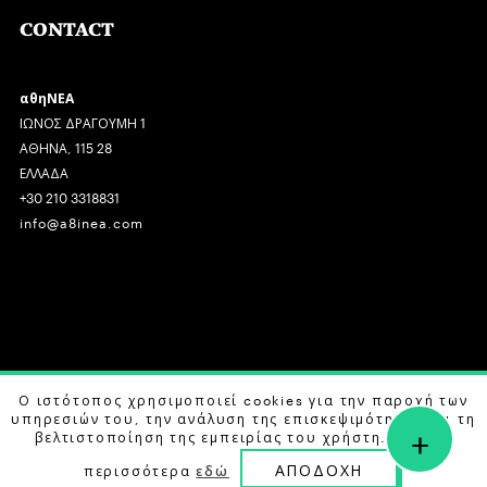
CONTACT
αθηΝΕΑ
ΙΩΝΟΣ ΔΡΑΓΟΥΜΗ 1
ΑΘΗΝΑ, 115 28
ΕΛΛΑΔΑ
+30 210 3318831
info@a8inea.com
COPYRIGHT © 2026 αθηΝΕΑ, ALL RIGHTS RESERVED.
Ο ιστότοπος χρησιμοποιεί cookies για την παροχή των
υπηρεσιών του, την ανάλυση της επισκεψιμότητας και τη
+
DESIGN BY
G DESIGN STUDIO
. DEVELOPED BY
B LABS
.
βελτιστοποίηση της εμπειρίας του χρήστη. Μάθετε
ΑΠΟΔΟΧΗ
περισσότερα
εδώ