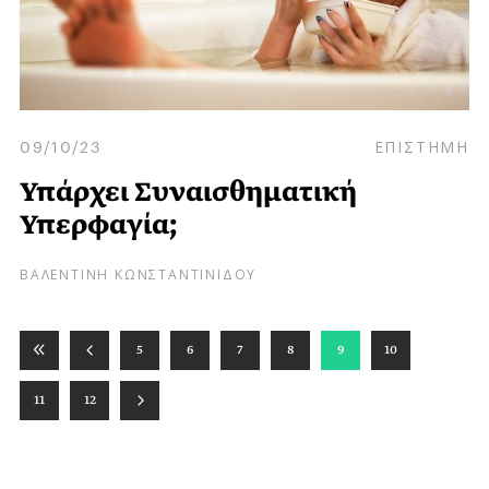
09/10/23
ΕΠΙΣΤΗΜΗ
Υπάρχει Συναισθηματική
Υπερφαγία;
ΒΑΛΕΝΤΙΝΗ ΚΩΝΣΤΑΝΤΙΝΙΔΟΥ
5
6
7
8
9
10
11
12