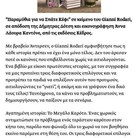
“Παραμύθια για να Σπάτε Κέφι” σε κείμενο του Gianni Rodari,
σε απόδοση της Δήμητρας Δότση και εικονογράφηση Άννα
Λάουρα Καντόνε, από τις εκδόσεις Κέδρος.
Με βραβείο Άντερσεν, ο Gianni Rodari αμφισβήτησε πως η
κάθε ιστορία πρέπει να έχει ένα μόνο τέλος. Δεν του άρεσαν
ποτέ οι κανόνες που επιβάλλονται χωρίς να αιτιολογούνται.
Ένα βιβλίο με είκοσι πρωτότυπες ιστορίες, με τον συγγραφέα
να μας προτείνει τρεις διαφορετικούς επιλόγους και να
προτρέπει τα παιδιά να επιλέξουν αυτόν που προτιμούν,
αιτιολογώντας το “γιατί”, ή ακόμη και να γράψουν ένα δικό
τους τέλος! Ταυτόχρονα, τα κάνει να προβληματιστούν, να
δημιουργήσουν, να παίξουν με τα σενάρια.
Αγαπημένη ιστορία: To Μεγάλο Καρότο. Ένας χωρικός
αντιμετώπισε το πρόβλημα ενός τεράστιου καρότου στον
κήπο του, παρόλο που φώναξε όλο το χωριό να τον βοηθήσει
εκείνο παρέμενε στη θέση του. Οι τρεις διαφορετικοί επίλογοι