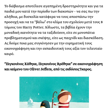
Το διάβασμα αποτέλεσε αγαπημένη δραστηριότητα και για τα
παιδιά μου κατά την περίοδο των διακοπών – να σας πω την
αλήθεια, με δυσκολία κατάφερα να τους αποσπάσω την
προσοχή και να τα “βάλω” στο κλίμα του σχολείου μετά τους 8
τόμους του Harry Potter. Άλλωστε, τα βιβλία έχουν την
μοναδική ικανότητα να τα ταξιδεύουν, είτε σε μονοπάτια
προβληματισμού και σκέψης, είτε ως παιχνίδι και διασκέδαση.
Ας δούμε ποια μας συγκίνησαν με την ευρηματική τους
εικονογράφηση και την εκπαιδευτική τους αξία τον τελευταίο
καιρό.
“Πιγκουίνος Χάθηκε, Πιγκουίνος Βρέθηκε” σε εικονογράφηση
και κείμενο του Oliver Jeffers, από τις εκδόσεις Ίκαρος.