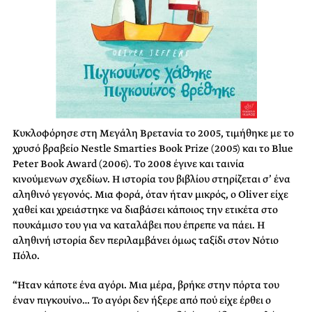
Κυκλοφόρησε στη Μεγάλη Βρετανία το 2005, τιμήθηκε με το
χρυσό βραβείο Nestle Smarties Book Prize (2005) και το Blue
Peter Book Award (2006). Tο 2008 έγινε και ταινία
κινούμενων σχεδίων. Η ιστορία του βιβλίου στηρίζεται σ’ ένα
αληθινό γεγονός. Μια φορά, όταν ήταν μικρός, ο Oliver είχε
χαθεί και χρειάστηκε να διαβάσει κάποιος την ετικέτα στο
πουκάμισο του για να καταλάβει που έπρεπε να πάει. Η
αληθινή ιστορία δεν περιλαμβάνει όμως ταξίδι στον Νότιο
Πόλο.
“Ήταν κάποτε ένα αγόρι. Μια μέρα, βρήκε στην πόρτα του
έναν πιγκουίνο… Το αγόρι δεν ήξερε από πού είχε έρθει ο