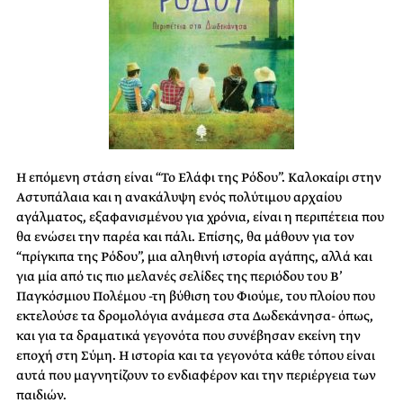
Η επόμενη στάση είναι “Το Ελάφι της Ρόδου”. Καλοκαίρι στην
Αστυπάλαια και η ανακάλυψη ενός πολύτιμου αρχαίου
αγάλματος, εξαφανισμένου για χρόνια, είναι η περιπέτεια που
θα ενώσει την παρέα και πάλι. Επίσης, θα μάθουν για τον
“πρίγκιπα της Ρόδου”, μια αληθινή ιστορία αγάπης, αλλά και
για μία από τις πιο μελανές σελίδες της περιόδου του Β’
Παγκόσμιου Πολέμου -τη βύθιση του Φιούμε, του πλοίου που
εκτελούσε τα δρομολόγια ανάμεσα στα Δωδεκάνησα- όπως,
και για τα δραματικά γεγονότα που συνέβησαν εκείνη την
εποχή στη Σύμη. Η ιστορία και τα γεγονότα κάθε τόπου είναι
αυτά που μαγνητίζουν το ενδιαφέρον και την περιέργεια των
παιδιών.