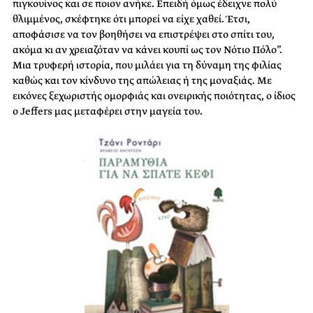
πιγκουίνος και σε ποιον ανήκε. Επειδή όμως έδειχνε πολύ
θλιμμένος, σκέφτηκε ότι μπορεί να είχε χαθεί. Έτσι,
αποφάσισε να τον βοηθήσει να επιστρέψει στο σπίτι του,
ακόμα κι αν χρειαζόταν να κάνει κουπί ως τον Νότιο Πόλο”.
Μια τρυφερή ιστορία, που μιλάει για τη δύναμη της φιλίας
καθώς και τον κίνδυνο της απώλειας ή της μοναξιάς. Με
εικόνες ξεχωριστής ομορφιάς και ονειρικής ποιότητας, ο ίδιος
ο Jeffers μας μεταφέρει στην μαγεία του.