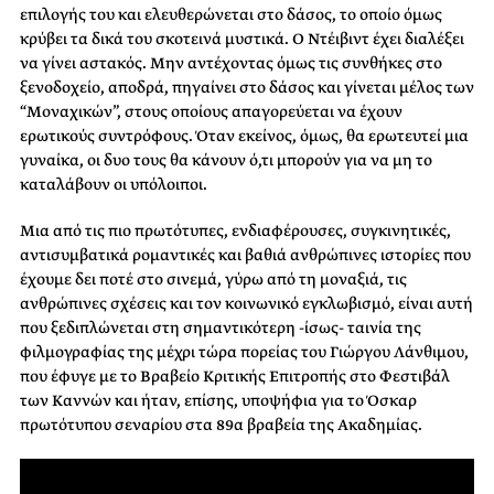
επιλογής του και ελευθερώνεται στο δάσος, το οποίο όμως
κρύβει τα δικά του σκοτεινά μυστικά. Ο Ντέιβιντ έχει διαλέξει
να γίνει αστακός. Μην αντέχοντας όμως τις συνθήκες στο
ξενοδοχείο, αποδρά, πηγαίνει στο δάσος και γίνεται μέλος των
“Μοναχικών”, στους οποίους απαγορεύεται να έχουν
ερωτικούς συντρόφους. Όταν εκείνος, όμως, θα ερωτευτεί μια
γυναίκα, οι δυο τους θα κάνουν ό,τι μπορούν για να μη το
καταλάβουν οι υπόλοιποι.
Μια από τις πιο πρωτότυπες, ενδιαφέρουσες, συγκινητικές,
αντισυμβατικά ρομαντικές και βαθιά ανθρώπινες ιστορίες που
έχουμε δει ποτέ στο σινεμά, γύρω από τη μοναξιά, τις
ανθρώπινες σχέσεις και τον κοινωνικό εγκλωβισμό, είναι αυτή
που ξεδιπλώνεται στη σημαντικότερη -ίσως- ταινία της
φιλμογραφίας της μέχρι τώρα πορείας του Γιώργου Λάνθιμου,
που έφυγε με το Βραβείο Κριτικής Επιτροπής στο Φεστιβάλ
των Καννών και ήταν, επίσης, υποψήφια για το Όσκαρ
πρωτότυπου σεναρίου στα 89α βραβεία της Ακαδημίας.