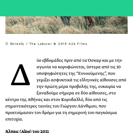
Ο Αστακός / The Lobster © 2015 A24 Films
Δ
ύο εβδομάδες πριν από τα Όσκαρ και με την
αγωνία να κορυφώνεται, ύστερα από τις 10
υποψηφιότητες της “Ευνοούμενης”, που
γεμίζει ασφυκτικά τις ελληνικές αίθουσες από
την πρώτη μέρα προβολής της, ευκαιρία να
ξαναδούμε σήμερα σε δύο αίθουσες, στο
κέντρο της Αθήνας και στον Κορυδαλλό, δύο από τις
σημαντικότερες ταινίες του Γιώργου Λάνθιμου, που
προετοίμασαν τον δρόμο για τη σημερινή του παγκόσμια
επιτυχία.
Άλπεις (Alps) του 2011