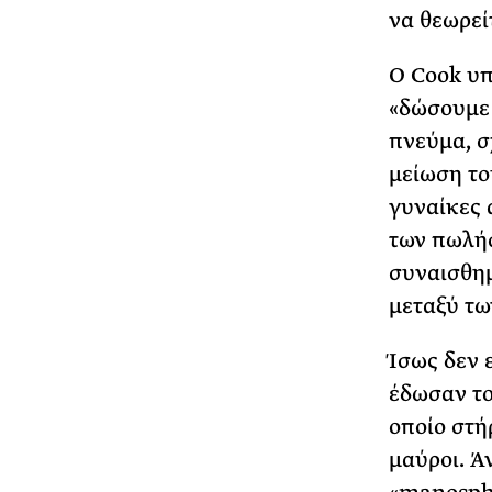
να θεωρεί
Ο Cook υπ
«δώσουμε 
πνεύμα, σ
μείωση το
γυναίκες 
των πωλήσ
συναισθημ
μεταξύ τω
Ίσως δεν 
έδωσαν το
οποίο στήρ
μαύροι. Ά