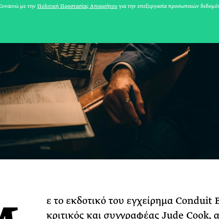
υναινώ με την
Πολιτική Προστασίας Απορρήτου
για την επεξεργασία προσωπικών δεδομέ
31 ΙΟΥΛΙΟΥ 2026
Το Καλοκαίρι πο
ε το εκδοτικό του εγχείρημα Conduit B
Φωτογραφίζεται
κριτικός και συγγραφέας Jude Cook, α
Ακόμη Αρχίσει