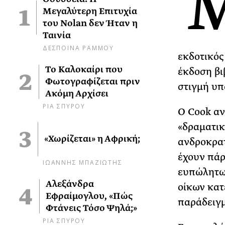
Μεγαλύτερη Επιτυχία
του Nolan δεν Ήταν η
Ταινία
ΔΕΣΠΟΙΝΑ ΡΑΜΜΟΥ
εκδοτικός
Το Καλοκαίρι που
έκδοση βι
Φωτογραφίζεται πριν
στιγμή υ
Ακόμη Αρχίσει
ΡΙΑ ΣΠΥΡΟΥ
Ο Cook αν
«δραματικ
«Χωρίζεται» η Αφρική;
ανδροκρατ
έχουν πάρ
ΙΩΑΝΝΗΣ ΜΠΑΖΙΩΤΗΣ
ευπώλητων
Αλεξάνδρα
οίκων κατ
Εφραίμογλου, «Πώς
παράδειγ
Φτάνεις Τόσο Ψηλά;»
ΡΙΑ ΣΠΥΡΟΥ