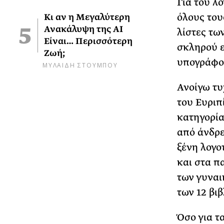
Για του λ
όλους του
Κι αν η Μεγαλύτερη
Ανακάλυψη της AI
λίστες τω
Είναι… Περισσότερη
σκληρού ε
Ζωή;
υπογράφον
ΜΥΛΑΙΔΗ ΣΤΟΥΜΠΟΥ
Ανοίγω τυ
του Ευριπ
κατηγορία 
από άνδρε
ξένη λογο
και στα π
των γυναι
των 12 βιβ
Όσο για τ