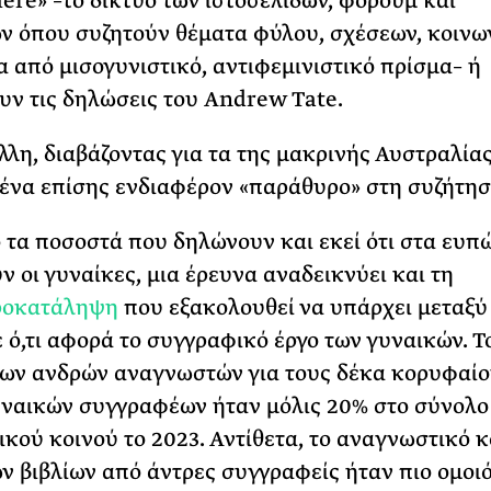
re» –το δίκτυο των ιστοσελίδων, φόρουμ και
ν όπου συζητούν θέματα φύλου, σχέσεων, κοινω
σα από μισογυνιστικό, αντιφεμινιστικό πρίσμα– ή
ν τις δηλώσεις του Andrew Tate.
λλη, διαβάζοντας για τα της μακρινής Αυστραλίας
ένα επίσης ενδιαφέρον «παράθυρο» στη συζήτησ
 τα ποσοστά που δηλώνουν και εκεί ότι στα ευπ
ν οι γυναίκες, μια έρευνα αναδεικνύει και τη
ροκατάληψη
που εξακολουθεί να υπάρχει μεταξύ
 ό,τι αφορά το συγγραφικό έργο των γυναικών. Τ
ων ανδρών αναγνωστών για τους δέκα κορυφαίο
υναικών συγγραφέων ήταν μόλις 20% στο σύνολο
κού κοινού το 2023. Αντίθετα, το αναγνωστικό κ
 βιβλίων από άντρες συγγραφείς ήταν πιο ομο