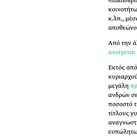
«manosphe
κοινοτήτω
κ.λπ., μέ
αποθεώνου
Από την ά
ανοίγεται
Εκτός από
κυριαρχού
μεγάλη
π
ανδρών σε
ποσοστό τ
τίτλους γ
αναγνωστι
ευπώλητων