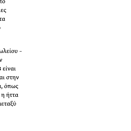
πό
ίες
τα
ο
ωλείου –
ν
 είναι
αι στην
α, όπως
 η ήττα
μεταξύ