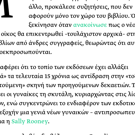
Μ
άλλο, προκάλεσε συζητήσεις, που δεν
ΡΙΑ ΣΠΥΡΟΥ
αφορούν μόνο τον χώρο του βιβλίου. 
ξεκίνησαν όταν
ανακοίνωσε
πως ο νέο
 οίκος θα επικεντρωθεί –τουλάχιστον αρχικά– στ
βλίων από άνδρες συγγραφείς, θεωρώντας ότι αυ
ποεκπροσωπούνται.
αφέρει ότι το τοπίο των εκδόσεων έχει αλλάξει
ά» τα τελευταία 15 χρόνια ως αντίδραση στην «το
ούμενη» σκηνή των προηγούμενων δεκαετιών. 
ει οι γυναίκες τη σκυτάλη, κυριαρχώντας στις λί
, ενώ συγκεντρώνει το ενδιαφέρον των εκδοτι
εξοχήν μια γενιά νέων γυναικών – αντιπροσωπευ
μα η
Sally Rooney
.