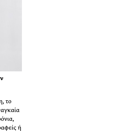
εν
, το
ναγκαία
όνια,
ραφείς ή