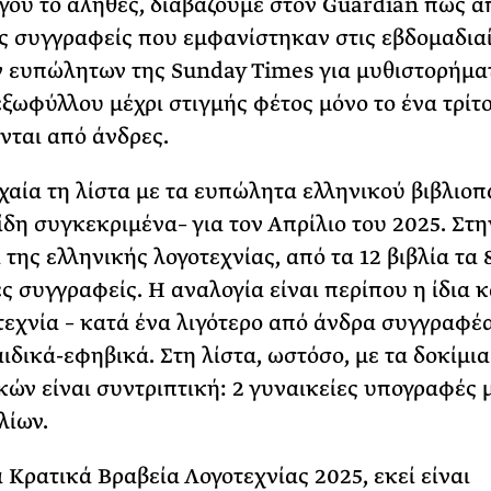
όγου το αληθές, διαβάζουμε στον Guardian πως α
ς συγγραφείς που εμφανίστηκαν στις εβδομαδια
ν ευπώλητων της Sunday Times για μυθιστορήμα
ξωφύλλου μέχρι στιγμής φέτος μόνο το ένα τρίτ
ται από άνδρες.
χαία τη λίστα με τα ευπώλητα ελληνικού βιβλιοπ
ίδη συγκεκριμένα– για τον Απρίλιο του 2025. Στη
της ελληνικής λογοτεχνίας, από τα 12 βιβλία τα 8
ς συγγραφείς. Η αναλογία είναι περίπου η ίδια κ
τεχνία – κατά ένα λιγότερο από άνδρα συγγραφέ
αιδικά-εφηβικά. Στη λίστα, ωστόσο, με τα δοκίμια
κών είναι συντριπτική: 2 γυναικείες υπογραφές 
λίων.
α Κρατικά Βραβεία Λογοτεχνίας 2025, εκεί είναι