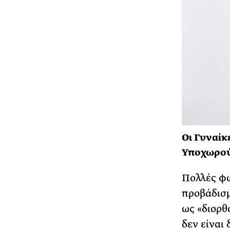
Οι Γυναίκ
Υποχωρο
Πολλές φω
προβάδισμ
ως «διορθ
δεν είναι