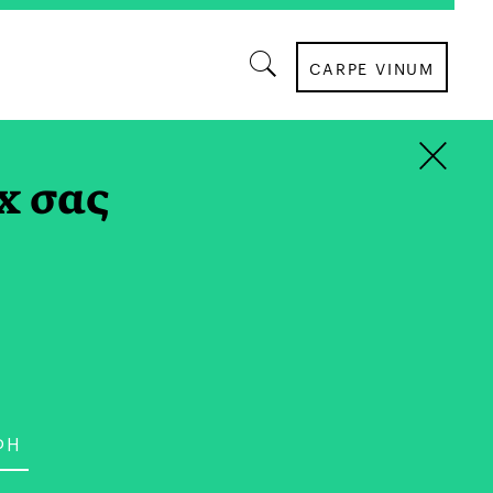
CARPE VINUM
×
ΒΙΒΛΙΟ
x σας