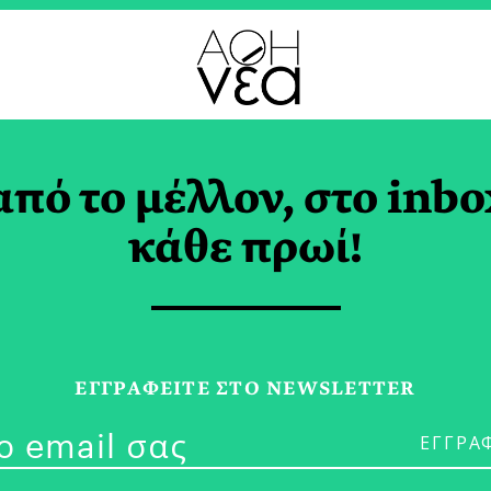
από το μέλλον, στο inbo
Μοναξιά» του Άνδρα
κάθε πρωί!
γραφέα
 ΡΑΜΜΟΥ
ΕΓΓPΑΦΕΙΤΕ ΣΤΟ NEWSLETTER