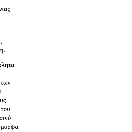
νίας
,
η.
ώλητα
 των
ο
υς
 του
οινό
ιόμορφα