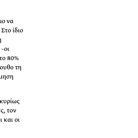
μο να
Στο ίδιο
η
–οι
το 80%
ουθο τη
όμηση
 κυρίως
ς, τον
 και οι