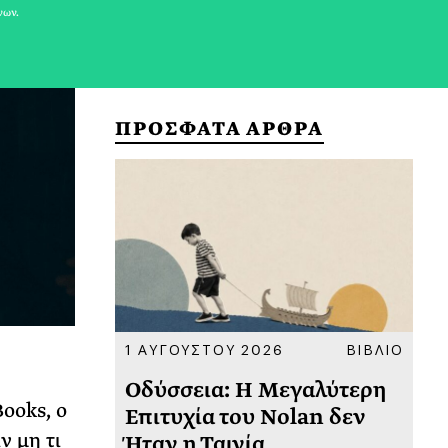
νων.
ΠΡΟΣΦΑΤΑ ΑΡΘΡΑ
ΚΟΙΝΩΝΙΑ
1 ΑΥΓΟΥΣΤΟΥ 2026
ΒΙΒΛΙΟ
31
υ
Οδύσσεια: Η Μεγαλύτερη
Το
ooks, ο
 πριν
Επιτυχία του Nolan δεν
Φω
ν μη τι
Ήταν η Ταινία
Ακ