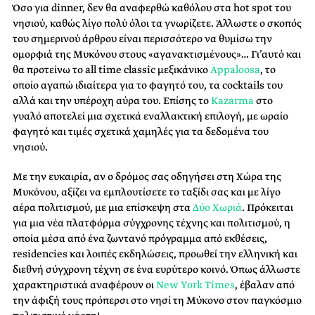
Όσο για dinner, δεν θα αναφερθώ καθόλου στα hot spot του
νησιού, καθώς λίγο πολύ όλοι τα γνωρίζετε. Άλλωστε ο σκοπός
του σημερινού άρθρου είναι περισσότερο να θυμίσω την
ομορφιά της Μυκόνου στους «αγανακτισμένους»… Γι’αυτό και
θα προτείνω το all time classic μεξικάνικο
Appaloosa
, το
οποίο αγαπώ ιδιαίτερα για το φαγητό του, τα cocktails του
αλλά και την υπέροχη αύρα του. Επίσης το
Kazarma
στο
γυαλό αποτελεί μια σχετικά εναλλακτική επιλογή, με ωραίο
φαγητό και τιμές σχετικά χαμηλές για τα δεδομένα του
νησιού.
Με την ευκαιρία, αν ο δρόμος σας οδηγήσει στη Χώρα της
Μυκόνου, αξίζει να εμπλουτίσετε το ταξίδι σας και με λίγο
αέρα πολιτισμού, με μια επίσκεψη στα
Δύο Χωριά
. Πρόκειται
για μια νέα πλατφόρμα σύγχρονης τέχνης και πολιτισμού, η
οποία μέσα από ένα ζωντανό πρόγραμμα από εκθέσεις,
residencies και λοιπές εκδηλώσεις, προωθεί την ελληνική και
διεθνή σύγχρονη τέχνη σε ένα ευρύτερο κοινό. Όπως άλλωστε
χαρακτηριστικά αναφέρουν οι
New York Times
, έβαλαν από
την άφιξή τους πρόπερσι στο νησί τη Μύκονο στον παγκόσμιο