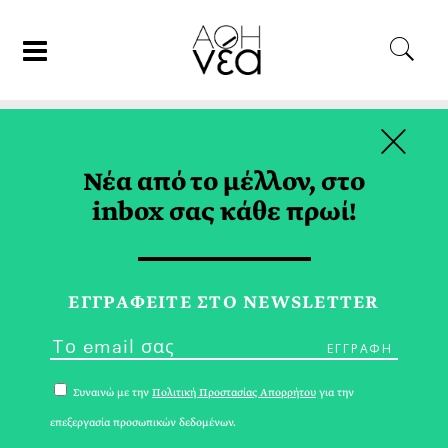
×
26/05/17
ΤΑΞΙΔΙ
Νέα από το μέλλον, στο
At the End of the Day, it’s
inbox σας κάθε πρωί!
Mykonos!
ΕΙΡΗΝΗ ΣΥΝΕΦΙΑ
ΕΓΓPΑΦΕΙΤΕ ΣΤΟ NEWSLETTER
Συναινώ με την
Πολιτική Προστασίας Απορρήτου
για την
επεξεργασία προσωπικών δεδομένων.