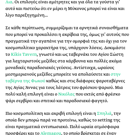
Λια
. Οι επιλογές είναι αμέτρητες και για όλα τα γούστα γι’
αυτό και πιστεύω ότι εν μέρει η Μύκονος μπορεί να είναι και
λίγο παρεξηγημένη…
Σε κάθε περίπτωση, συμμερίζομαι τα αρνητικά συναισθήματα
που μπορεί να προκαλέσει η ακρίβεια της, όμως γι’ αυτούς που
πραγματικά την αγαπάνε για την ομορφιά της και όχι για τον
κοσμοπολίτικο χαρακτήρα της, υπάρχουν λύσεις. Δοκιμάστε
το
Kikis Tavern
, γνωστό και ως ταβερνάκι του Αγίου Σώστη
για λαχταριστούς μεζέδες στα κάρβουνα και πολλές ακόμα
μοναδικές παραδοσιακές γεύσεις. Αντίστοιχα, ωραίους
μεσημεριανούς μεζέδες μπορείτε να απολαύσετε και
στην
ταβέρνα της Φωκού
καθώς και στις διάφορες ψαροταβέρνες
της Αγίας Άννας για τους λάτρεις του φρέσκου ψαριού. Μια
πολύ καλή επιλογή είναι ο
Νικόλας
που εκτός από φρέσκο
ψάρι σερβίρει και σπιτικό και παραδοσιακό φαγητό.
Πιο κοσμοπολίτικη και ακριβή επιλογή είναι η
Σπηλιά
, την
οποία δεν μπορώ παρά να προτείνω, καθώς το setting της
είναι πραγματικά εντυπωσιακό. Πολύ ωραία ατμόσφαιρα
προσφέρει και το
Alemagou
, το οποίο βρίσκεται σε έναν