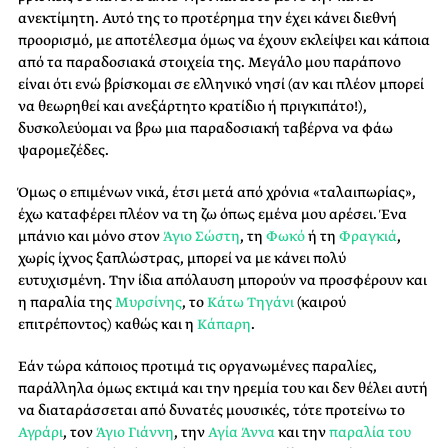
ανεκτίμητη. Αυτό της το προτέρημα την έχει κάνει διεθνή
προορισμό, με αποτέλεσμα όμως να έχουν εκλείψει και κάποια
από τα παραδοσιακά στοιχεία της. Μεγάλο μου παράπονο
είναι ότι ενώ βρίσκομαι σε ελληνικό νησί (αν και πλέον μπορεί
να θεωρηθεί και ανεξάρτητο κρατίδιο ή πριγκιπάτο!),
δυσκολεύομαι να βρω μια παραδοσιακή ταβέρνα να φάω
ψαρομεζέδες.
Όμως ο επιμένων νικά, έτσι μετά από χρόνια «ταλαιπωρίας»,
έχω καταφέρει πλέον να τη ζω όπως εμένα μου αρέσει. Ένα
μπάνιο και μόνο στον
Άγιο Σώστη
, τη
Φωκό
ή τη
Φραγκιά
,
χωρίς ίχνος ξαπλώστρας, μπορεί να με κάνει πολύ
ευτυχισμένη. Την ίδια απόλαυση μπορούν να προσφέρουν και
η παραλία της
Μυρσίνης
, το
Κάτω Τηγάνι
(καιρού
επιτρέποντος) καθώς και η
Κάπαρη
.
Εάν τώρα κάποιος προτιμά τις οργανωμένες παραλίες,
παράλληλα όμως εκτιμά και την ηρεμία του και δεν θέλει αυτή
να διαταράσσεται από δυνατές μουσικές, τότε προτείνω το
Αγράρι
, τον
Άγιο Γιάννη
, την
Αγία Άννα
και την
παραλία του