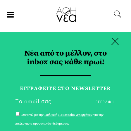
×
ΑΝΑΖΗΤΗΣΗ
Νέα από το μέλλον, στο
inbox σας κάθε πρωί!
ΔΥΟ ΧΩΡΙΑ TAG
ΕΓΓPΑΦΕΙΤΕ ΣΤΟ NEWSLETTER
Συναινώ με την
Πολιτική Προστασίας Απορρήτου
για την
επεξεργασία προσωπικών δεδομένων.