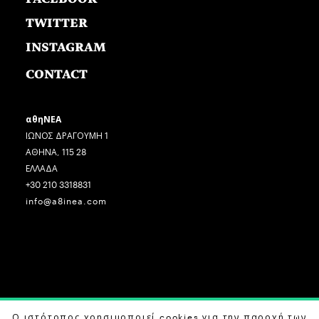
TWITTER
INSTAGRAM
CONTACT
αθηΝΕΑ
ΙΩΝΟΣ ΔΡΑΓΟΥΜΗ 1
ΑΘΗΝΑ, 115 28
ΕΛΛΑΔΑ
+30 210 3318831
info@a8inea.com
COPYRIGHT © 2026 αθηΝΕΑ, ALL RIGHTS RESERVED.
Ο ιστότοπος χρησιμοποιεί cookies για την παροχή των