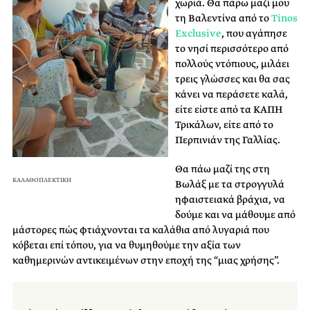
χωριά. Θα πάρω μαζί μου
τη Βαλεντίνα από το
Tinos
Exclusive
, που αγάπησε
το νησί περισσότερο από
πολλούς ντόπιους, μιλάει
τρεις γλώσσες και θα σας
κάνει να περάσετε καλά,
είτε είστε από τα ΚΑΠΗ
Τρικάλων, είτε από το
Περπινιάν της Γαλλίας.
Θα πάω μαζί της στη
ΚΑΛΑΘΟΠΛΕΚΤΙΚΗ
Βωλάξ με τα στρογγυλά
ηφαιστειακά βράχια, να
δούμε και να μάθουμε από
μάστορες πώς φτιάχνονται τα καλάθια από λυγαριά που
κόβεται επί τόπου, για να θυμηθούμε την αξία των
καθημερινών αντικειμένων στην εποχή της “μιας χρήσης”.