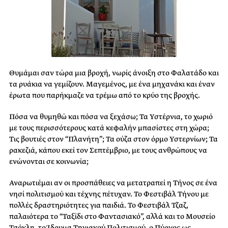
Θυμάμαι σαν τώρα μια βροχή, νωρίς άνοιξη στο Φαλατάδο και
τα ρυάκια να γεμίζουν. Μαγεμένος, με ένα μηχανάκι και έναν
έρωτα που παρήκμαζε να τρέμω από το κρύο της βροχής.
Πόσα να θυμηθώ και πόσα να ξεχάσω; Τα Υστέρνια, το χωριό
με τους περισσότερους κατά κεφαλήν μπασίστες στη χώρα;
Τις βουτιές στον “Πλανήτη”; Τα ούζα στον όρμο Υστερνίων; Τα
ρακεζιά, κάπου εκεί τον Σεπτέμβριο, με τους ανθρώπους να
ενώνονται σε κοινωνία;
Αναρωτιέμαι αν οι προσπάθειες να μετατραπεί η Τήνος σε ένα
νησί πολιτισμού και τέχνης πέτυχαν. Το Φεστιβάλ Τήνου με
πολλές δραστηριότητες για παιδιά. Το Φεστιβάλ Τζαζ,
παλαιότερα το “Ταξίδι στο Φαντασιακό”, αλλά και το Μουσείο
Τσόκλη, το Ίδρυμα Τηνιακού Πολιτισμού, ο Πύργος ως