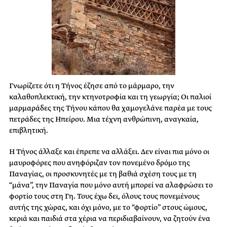
Γνωρίζετε ότι η Τήνος έζησε από το μάρμαρο, την
καλαθοπλεκτική, την κτηνοτροφία και τη γεωργία; Οι παλιοί
μαρμαράδες της Τήνου κάπου θα χαμογελάνε παρέα με τους
πετράδες της Ηπείρου. Μια τέχνη ανθρώπινη, αναγκαία,
επιβλητική.
Η Τήνος άλλαξε και έπρεπε να αλλάξει. Δεν είναι πια μόνο οι
μαυροφόρες που ανηφόριζαν τον πονεμένο δρόμο της
Παναγίας, οι προσκυνητές με τη βαθιά σχέση τους με τη
“μάνα”, την Παναγία που μόνο αυτή μπορεί να αλαφρώσει το
φορτίο τους στη Γη. Τους έχω δει, όλους τους πονεμένους
αυτής της χώρας, και όχι μόνο, με το “φορτίο” στους ώμους,
κεριά και παιδιά στα χέρια να περιδιαβαίνουν, να ζητούν ένα