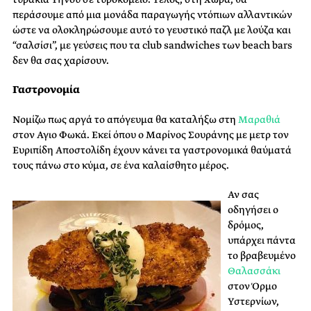
περάσουμε από μια μονάδα παραγωγής ντόπιων αλλαντικών
ώστε να ολοκληρώσουμε αυτό το γευστικό παζλ με λούζα και
“σαλσίσι”, με γεύσεις που τα club sandwiches των beach bars
δεν θα σας χαρίσουν.
Γαστρονομία
Νομίζω πως αργά το απόγευμα θα καταλήξω στη
Μαραθιά
στον Αγιο Φωκά. Εκεί όπου ο Μαρίνος Σουράνης με μετρ τον
Ευριπίδη Αποστολίδη έχουν κάνει τα γαστρονομικά θαύματά
τους πάνω στο κύμα, σε ένα καλαίσθητο μέρος.
Αν σας
οδηγήσει ο
δρόμος,
υπάρχει πάντα
το βραβευμένο
Θαλασσάκι
στον Όρμο
Υστερνίων,