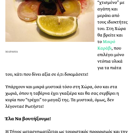
“χτισμένο” με
αγάπη και
μεράκι από
τους ιδιοκτήτες
του. Στη Χώρα
θα βρείτε και
το
Μικρό
Καράβι
, που
ΜΑΡΑΘΙΑ
επιλέγει μόνο
ντόπια υλικά
για τα πιάτα
του, κάτι που δίνει αξία σε ό,τι δοκιμάσετε!
Υπάρχουν και μικρά μυστικά τόσο στη Χώρα, όσο και στα
χωριά, όπου η ταβέρνα έχει γκαζιέρα και θα σας σερβίρει η
κυρία που “τρέχει” το μαγαζί της. Τα μυστικά, όμως, δεν
λέγονται! Ρωτήστε!
Έλα Να βουτήξουμε!
Η Τήνος μετασχηματίζεται ως τουριστικός προορισμός και την