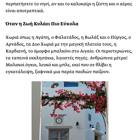
περπατήσετε το νησί, αν και το καλοκαίρι η ζέστη και ο αέρας
είναι αποτρεπτικά.
Όταν η Ζωή Κυλάει Πιο Εύκολα
Χωριά όπως η Αγάπη, ο Φαλατάδος, η Βωλάξ και ο Πύργος, ο
Αρνάδος, τα Δυο Χωριά με την μαγική πλατεία τους, η
Καρδιανή, το όμορφο μπαλκόνι στο Αιγαίο. Οι περιστεριώνες,
τα ταπεινά εκκλησάκια, λιγοστές πηγές. Ανθρώπινα μέτρα!
Μαλακοί όγκοι, λευκό και μπλε, εκεί που σε θλίβει η
εγκατάλειψη, ξαφνικά μια παρέα παιδιών παίζουν.