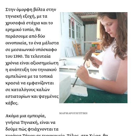
Στην όμορφη βόλτα στην
τηνιακή εξοχή, με τα
χρυσαφιά στάχια και το
ερημικό τοπίο, θα
περάσουμε από δύο
οινοποιεία, το ένα μάλιστα
σε μεσαιωνικό υπόσκαφο
του 1390. Τα τελευταία
χρόνια είναι αξιοσημείωτη
η ανάπτυξη του τηνιακού
αμπελώνα με τα τοπικά
κρασιά να εμφανίζονται
σε καταλόγους καλών
εστιατορίων και ψαγμένες
κάβες.
ΜΑΡΜΑΡΟΓΛΥΠΤΙΚΗ
Ακόμα μια εμπειρία,
γνήσια Τηνιακή, είναι να
δούμε πώς φτιάχνονται τα
τυράκια Τήνου σε τυροκομείο. Τέλος, στη Χώρα, θα