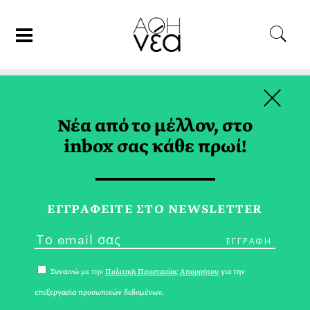
×
12/07/21
ΤΑΞΙΔΙ
Νέα από το μέλλον, στο
Η Τήνος των Πολλαπλών
inbox σας κάθε πρωί!
Ειδώλων
ΑΡΗΣ ΓΑΒΡΙΕΛΑΤΟΣ
ΕΓΓPΑΦΕΙΤΕ ΣΤΟ NEWSLETTER
Συναινώ με την
Πολιτική Προστασίας Απορρήτου
για την
επεξεργασία προσωπικών δεδομένων.