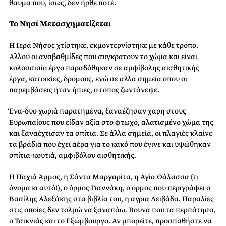
θαύμα που, ίσως, δεν ήρθε ποτέ.
Το Νησί Μετασχηματίζεται
Η Ιερά Νήσος χτίστηκε, εκμοντερνίστηκε με κάθε τρόπο.
Αλλού οι αναβαθμίδες που συγκρατούν το χώμα και είναι
κολοσσιαίο έργο παραδόθηκαν σε αμφίβολης αισθητικής
έργα, κατοικίες, δρόμους, ενώ σε άλλα σημεία όπου οι
παρεμβάσεις ήταν ήπιες, ο τόπος ζωντάνεψε.
Ένα-δυο χωριά παρατημένα, ξαναέζησαν χάρη στους
Ευρωπαίους που είδαν αξία στο φτωχό, αλατισμένο χώμα της
και ξαναέχτισαν τα σπίτια. Σε άλλα σημεία, οι πλαγιές κλαίνε
τα βράδια που έχει αέρα για το κακό που έγινε και υψώθηκαν
σπίτια-κουτιά, αμφιβόλου αισθητικής.
Η Παχιά Άμμος, η Σάντα Μαργαρίτα, η Αγία Θάλασσα (τι
όνομα κι αυτό!), ο όρμος Γιαννάκη, ο όρμος που περιγράφει ο
Βασίλης Αλεξάκης στα βιβλία του, η άγρια Λειβάδα. Παραλίες
στις οποίες δεν τολμώ να ξαναπάω. Βουνά που τα περπάτησα,
ο Τσικνιάς και το Εξώμβουργο. Αν μπορείτε, προσπαθήστε να