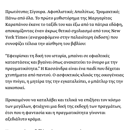
Πρωτότυπο; Σίγουρα. Αφοπλιστικό; Απολύτως. Τρομακτικό;
Πάνω από όλα. Το πρώτο μυθιστόρημα της Μαργαρίτας
Καραπάνου έκανε το ταξίδι του και έξω από τα πάτρια εδάφη,
αποκομίζοντας έναν άκρως θετικό σχολιασμό από τους New
York Times (αναγραφόμενο στην παλαιότερη έκδοση) που
συνοψίζει τέλεια την αίσθηση του βιβλίου:
“Εφευρίσκει τη δική του ιστορία, μπαίνει σε εφιαλτικές
καταστάσεις και βγαίνει όπως ανακατεύει το όνειρο με την
πραγματικότητα.” Η Κασσάνδρα είναι ένα παιδί που δέχεται
χτυπήματα από παντού. Ο ασφυκτικός κλοιός της οικογένειας
την πνίγει, η μητέρα της την εγκαταλείπει, ο μπάτλερ της την
κακοποιεί.
Προκειμένου να καταλάβει και τελικά να επιζήσει τον κόσμο
των μεγάλων, φτιάχνει μια δική της εκδοχή των πραγμάτων,
έτσι που η φαντασία και η πραγματικότητα γίνονται
αξεδιάλυτο κράμα.