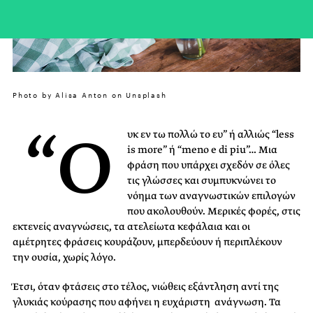
Photo by Alisa Anton on Unsplash
“Ο
υκ εν τω πολλώ το ευ” ή αλλιώς “less
is more” ή “meno e di piu”… Μια
φράση που υπάρχει σχεδόν σε όλες
τις γλώσσες και συμπυκνώνει το
νόημα των αναγνωστικών επιλογών
που ακολουθούν. Μερικές φορές, στις
εκτενείς αναγνώσεις, τα ατελείωτα κεφάλαια και οι
αμέτρητες φράσεις κουράζουν, μπερδεύουν ή περιπλέκουν
την ουσία, χωρίς λόγο.
Έτσι, όταν φτάσεις στο τέλος, νιώθεις εξάντληση αντί της
γλυκιάς κούρασης που αφήνει η ευχάριστη ανάγνωση. Τα