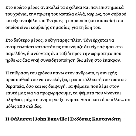
Στο πρώτο μέρος ανακαλεί τα σχολικά και πανεπιστημιακά
του χρόνια, την πρώτη του κοπέλα αλλά, κυρίως, τον σοβαρό
και έξυπνο φίλο του Έντριαν, η παρουσία (και απουσία) του
οποίου είναι κομβικής σημασίας για τη ζωή του.
Στο δεύτερο μέρος, ο εξηντάρης πλέον Τόνι έρχεται να
αντιμετωπίσει καταστάσεις που νόμιζε ότι είχε αφήσει στο
παρελθόν, διανύοντας ένα ταξίδι προς την ωριμότητα που
ήρθε ως ξαφνική συνειδητοποίηση βιωμένη στο έπακρον.
Η επίδραση του χρόνου πάνω στον άνθρωπο, η συνεχής
προσπάθειά του να τον ελέγξει, η εκμετάλλευσή του τόσο ως
θεραπεία, όσο και ως διαφυγή. Τα ψέματα που λέμε στον
εαυτό μας για να προχωρήσουμε, τα ψέματα που γίνονται
αλήθειες μέχρι η μνήμη να ξυπνήσει. Αυτά, και τόσα άλλα… σε
μόλις 200 σελίδες.
Η Θάλασσα |
John Banville | Εκδόσεις Καστανιώτη