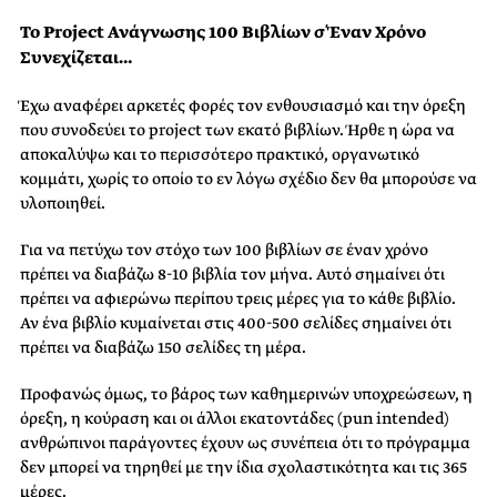
Το Project Ανάγνωσης 100 Βιβλίων σ΄ Έναν Χρόνο
Συνεχίζεται…
Έχω αναφέρει αρκετές φορές τον ενθουσιασμό και την όρεξη
που συνοδεύει το project των εκατό βιβλίων. Ήρθε η ώρα να
αποκαλύψω και το περισσότερο πρακτικό, οργανωτικό
κομμάτι, χωρίς το οποίο το εν λόγω σχέδιο δεν θα μπορούσε να
υλοποιηθεί.
Για να πετύχω τον στόχο των 100 βιβλίων σε έναν χρόνο
πρέπει να διαβάζω 8-10 βιβλία τον μήνα. Αυτό σημαίνει ότι
πρέπει να αφιερώνω περίπου τρεις μέρες για το κάθε βιβλίο.
Αν ένα βιβλίο κυμαίνεται στις 400-500 σελίδες σημαίνει ότι
πρέπει να διαβάζω 150 σελίδες τη μέρα.
Προφανώς όμως, το βάρος των καθημερινών υποχρεώσεων, η
όρεξη, η κούραση και οι άλλοι εκατοντάδες (pun intended)
ανθρώπινοι παράγοντες έχουν ως συνέπεια ότι το πρόγραμμα
δεν μπορεί να τηρηθεί με την ίδια σχολαστικότητα και τις 365
μέρες.