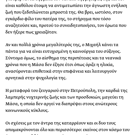
είναι καθόλου έτοιμη να αντιμετωπίσει την άγνωστη ενήλικη
ζωή που ξεδιπλώνεται μπροστά της. Θα βρει, ωστόσο, στον
εγκάρδιο φίλο του πατέρα της, το στήριγμα που τόσο
αναζητούσε και, προτού το συνειδητοποιήσει, τον έρωτα που
δεν ήξερε πως χρειαζόταν.
Αν και πολλά χρόνια μεγαλύτερός της, ο Μιχαήλ κάνει τα
πάντα για να είναι ευτυχισμένη η καινούργια του σύζυγος.
Σύντομα όμως, το αίσθημα της περιπέτειας και τα νεανικά
χρόνια που η Μάσα δεν έζησε έτσι όπως όριζε η ηλικία,
ανασύρονται επιθετικά στην επιφάνεια και λειτουργούν
αρνητικά στην ψυχολογία της.
Η μεταφορά του ζευγαριού στην Πετρούπολη, την καρδιά της
λαμπερής νυχτερινής ζωής και των προσδοκιών, μαγεύει τη
Μάσα, η οποία δεν αργεί να διαπρέψει στους ανώτερους
κοινωνικούς κύκλους.
Οι σχέσεις με τον άντρα της καταρρέουν και οι δυο τους
απομακρύνονται όλο και περισσότερο: εκείνος στον κόσμο του