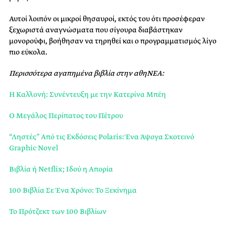
Αυτοί λοιπόν οι μικροί θησαυροί, εκτός του ότι προσέφεραν
ξεχωριστά αναγνώσματα που σίγουρα διαβάστηκαν
μονορούφι, βοήθησαν να τηρηθεί και ο προγραμματισμός λίγο
πιο εύκολα.
Περισσότερα αγαπημένα βιβλία στην αθηΝΕΑ:
Η Καλλονή: Συνέντευξη με την Κατερίνα Μπέη
Ο Μεγάλος Περίπατος του Πέτρου
“Ληστές” Από τις Εκδόσεις Polaris: Ένα Άψογα Σκοτεινό
Graphic Novel
Βιβλία ή Netflix; Ιδού η Απορία
100 Βιβλία Σε Ένα Χρόνο: Το Ξεκίνημα
To Πρότζεκτ των 100 Βιβλίων