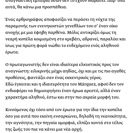
αναγνωστική εμπειρία όσων δεν το έχουν διαβάσει. Παρ’ όλα
αυτά, θα κάνω μια προσπάθεια.
Ένας αρθρογράφος αποφασίζει να περάσει τη νύχτα της
παραμονής των ενενηκοστών γενεθλίων του σ’ έναν οίκο
ανοχής με μια έφηβη παρθένα. Μόλις αντικρίζει όμως τη
νεαρή κοπέλα κοιμισμένη στο κρεβάτι, αδρανεί, παραλύει και
ίσως για πρώτη φορά νιώθει το ενδεχόμενο ενός αληθινού
έρωτα.
Ο πρωταγωνιστής δεν είναι ιδιαίτερα ελκυστικός προς τον
αναγνώστη: ειλικρινής μέχρι αηδίας, όχι και με τις πιο αγαθές
προθέσεις, φαντάζει σαν ένας εκκεντρικός γέρος.
Εδώ έγκειται και η ιδιαιτερότητα του Márquez, αφού δεν τον
ενδιαφέρει να δημιουργήσει έναν ήρωα αρεστό, αλλά έναν
χαρακτήρα αληθινό, έστω και στην πιο ακραία μορφή του.
Κινούμενος όχι τόσο από τον έρωτα για την ίδια την κοπέλα
όσο για αυτά που εκείνη ενσαρκώνει, δηλαδή τη νεανικότητα,
την αγνότητα, την πηγαία ομορφιά, ελπίζει κοντά στο τέλος
της ζωής του πια να κάνει μια νέα αρχή.