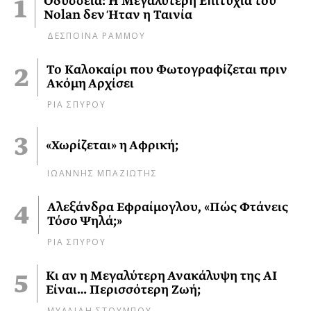
Οδύσσεια: Η Μεγαλύτερη Επιτυχία του
Nolan δεν Ήταν η Ταινία
ΔΕΣΠΟΙΝΑ ΡΑΜΜΟΥ
Το Καλοκαίρι που Φωτογραφίζεται πριν
Ακόμη Αρχίσει
ΡΙΑ ΣΠΥΡΟΥ
«Χωρίζεται» η Αφρική;
ΙΩΑΝΝΗΣ ΜΠΑΖΙΩΤΗΣ
Αλεξάνδρα Εφραίμογλου, «Πώς Φτάνεις
Τόσο Ψηλά;»
ΡΙΑ ΣΠΥΡΟΥ
Κι αν η Μεγαλύτερη Ανακάλυψη της AI
Είναι… Περισσότερη Ζωή;
ΜΥΛΑΙΔΗ ΣΤΟΥΜΠΟΥ