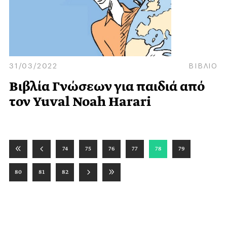
31/03/2022
ΒΙΒΛΙΟ
Βιβλία Γνώσεων για παιδιά από
τον Yuval Noah Harari
74
75
76
77
78
79
80
81
82