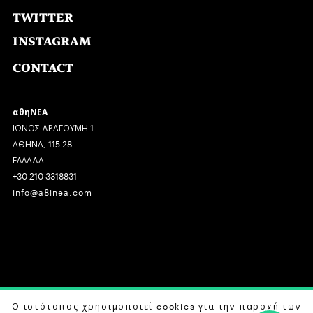
TWITTER
INSTAGRAM
CONTACT
αθηΝΕΑ
ΙΩΝΟΣ ΔΡΑΓΟΥΜΗ 1
ΑΘΗΝΑ, 115 28
ΕΛΛΑΔΑ
+30 210 3318831
info@a8inea.com
COPYRIGHT © 2026 αθηΝΕΑ, ALL RIGHTS RESERVED.
Ο ιστότοπος χρησιμοποιεί cookies για την παροχή των