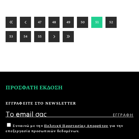
47
48
49
50
51
52
53
54
55
ΠΡΟΣΦΑΤΗ ΕΚΔΟΣΗ
ΕΓΓΡΑΦΕΙΤΕ ΣΤΟ NEWSLETTER
Συναινώ με την
Πολιτική Προστασίας Απορρήτου
για την
επεξεργασία προσωπικών δεδομένων.