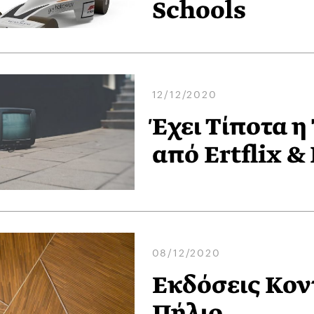
Schools
12/12/2020
Έχει Τίποτα 
από Ertflix & 
08/12/2020
Εκδόσεις Κον
Πήλιο