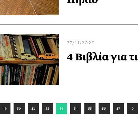
27/11/2020
4 Βιβλία για 
49
50
51
52
53
54
55
56
57