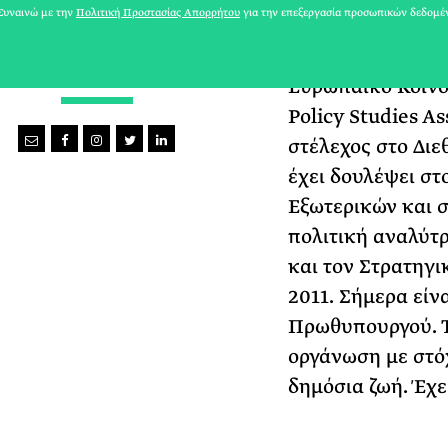
υναινώ με την
Πολιτική Προστασίας Απορρήτου
για την επεξεργασία προσωπικών δεδομέ
Economics. Έμειν
εργάστηκε στη Β
WOMEN ACT
Ευρωπαϊκό Κοινο
Policy Studies As
στέλεχος στο Διε
έχει δουλέψει στ
Εξωτερικών και σ
πολιτική αναλύτρι
και τον Στρατηγι
2011. Σήμερα είν
Πρωθυπουργού. Τ
οργάνωση με στό
δημόσια ζωή. Έχε