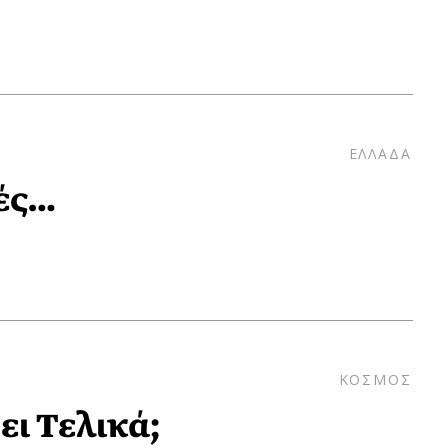
ΕΛΛΑΔΑ
μές…
ΚΟΣΜΟΣ
ει Τελικά;