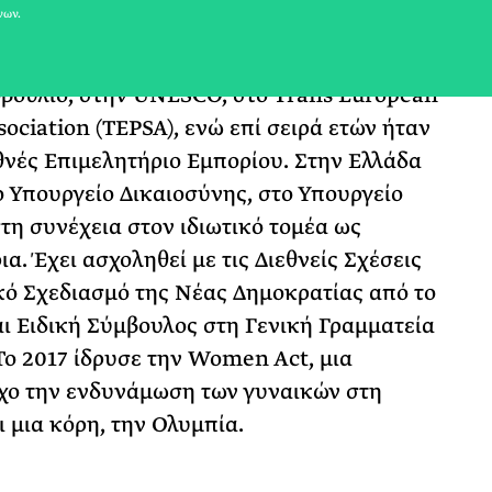
νων.
ε στο εξωτερικό για 11 χρόνια, όπου
ρετανική Βουλή των Κοινοτήτων, στο
βούλιο, στην UNESCΟ, στο Trans European
sociation (TEPSA), ενώ επί σειρά ετών ήταν
θνές Επιμελητήριο Εμπορίου. Στην Ελλάδα
ο Υπουργείο Δικαιοσύνης, στο Υπουργείο
τη συνέχεια στον ιδιωτικό τομέα ως
α. Έχει ασχοληθεί με τις Διεθνείς Σχέσεις
κό Σχεδιασμό της Νέας Δημοκρατίας από το
αι Ειδική Σύμβουλος στη Γενική Γραμματεία
ο 2017 ίδρυσε την Women Act, μια
χο την ενδυνάμωση των γυναικών στη
ι μια κόρη, την Ολυμπία.