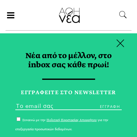
×
ΑΝΑΖΗΤΗΣΗ
Νέα από το μέλλον, στο
inbox σας κάθε πρωί!
ΙΟΥΝΙΟΣ 2018
ΕΓΓPΑΦΕΙΤΕ ΣΤΟ NEWSLETTER
Συναινώ με την
Πολιτική Προστασίας Απορρήτου
για την
επεξεργασία προσωπικών δεδομένων.