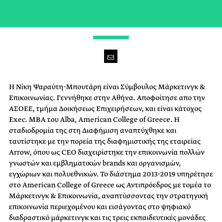
IN STYLE WE STAND
Η Νίκη Ψαραύτη-Μπουτάρη είναι Σύμβουλος Μάρκετινγκ &
Επικοινωνίας. Γεννήθηκε στην Αθήνα. Αποφοίτησε απο την
ΑΣΟΕΕ, τμήμα Δοικήσεως Επιχειρήσεων, και είναι κάτοχος
Exec. ΜΒΑ του Alba, American College of Greece. Η
σταδιοδρομία της στη Διαφήμιση αναπτύχθηκε και
ταυτίστηκε με την πορεία της διαφημιστικής της εταιρείας
Arrow, όπου ως CEO διαχειρίστηκε την επικοινωνία πολλών
γνωστών και εμβληματικών brands και οργανισμών,
εγχώριων και πολυεθνικών. Το διάστημα 2013-2019 υπηρέτησε
στο American College of Greece ως Αντιπρόεδρος με τομέα το
Μάρκετινγκ & Επικοινωνία, αναπτύσσοντας την στρατηγική
επικοινωνία περιεχομένου και εισάγοντας στο ψηφιακό
διαδραστικό μάρκετινγκ και τις τρεις εκπαιδευτικές μονάδες