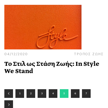
04/12/2020
ΤΡΟΠΟΣ ΖΩΗΣ
Το Στιλ ως Στάση Ζωής: In Style
We Stand
1
2
3
4
5
6
7