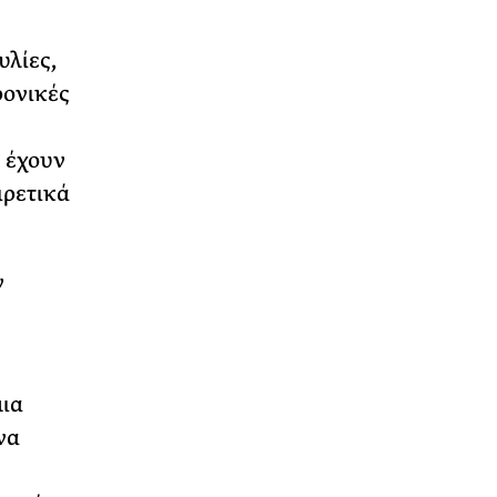
υλίες,
ρονικές
ν έχουν
ιρετικά
ν
μια
να