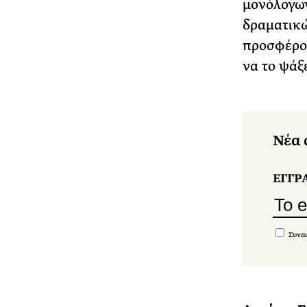
μονόλογων
δραματικώ
προσφέρου
να το ψάξε
Νέα 
ΕΓΓΡ
Συναι