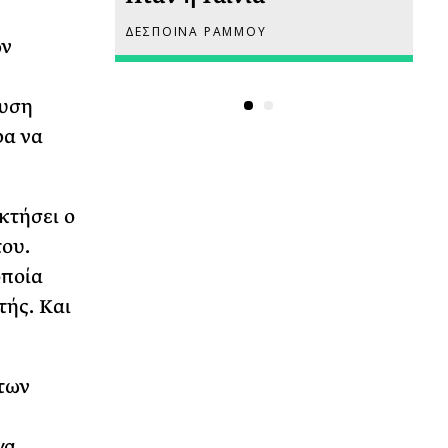
ΔΕΣΠΟΙΝΑ ΡΑΜΜΟΥ
ΡΙ
ων
δυση
ρα να
κτήσει ο
του.
οποία
τής. Και
 των
γα.