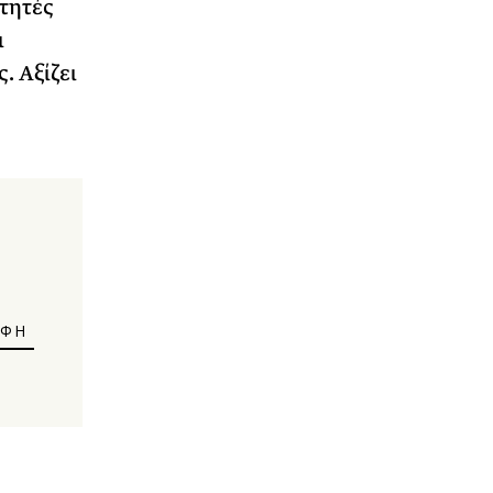
τητές
ι
 Αξίζει