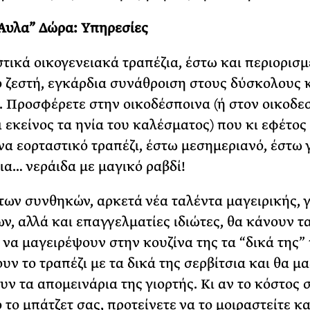
Άυλα” Δώρα: Y
πηρεσίες
στικά οικογενειακά τραπέζια, έστω και περιορισμ
ιο ζεστή, εγκάρδια συνάθροιση στους δύσκολους 
. Προσφέρετε στην οικοδέσποινα (ή στον οικοδε
ι εκείνος τα ηνία του καλέσματος) που κι εφέτος
να εορταστικό τραπέζι, έστω μεσημεριανό, έστω 
μια… νεράιδα με μαγικό ραβδί!
των συνθηκών, αρκετά νέα ταλέντα μαγειρικής,
ων, αλλά και επαγγελματίες ιδιώτες, θα κάνουν τ
 να μαγειρέψουν στην κουζίνα της τα “δικά της” 
υν το τραπέζι με τα δικά της σερβίτσια και θα μ
υν τα απομεινάρια της γιορτής. Κι αν το κόστος 
 το μπάτζετ σας, προτείνετε να το μοιραστείτε κα