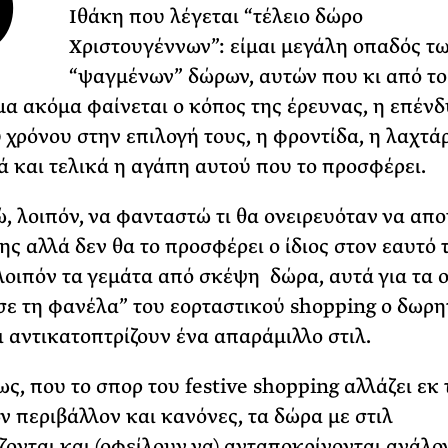
Θ
Ιθάκη που λέγεται “τέλειο δώρο
ΡΙΑ ΣΠΥΡΟΥ
Χριστουγέννων”: είμαι μεγάλη οπαδός τ
“ψαγμένων” δώρων, αυτών που κι από το
μα ακόμα φαίνεται ο κόπος της έρευνας, η επέν
 χρόνου στην επιλογή τους, η φροντίδα, η λαχτά
ά και τελικά η αγάπη αυτού που το προσφέρει.
 λοιπόν, να φανταστώ τι θα ονειρευόταν να απο
ς αλλά δεν θα το προσφέρει ο ίδιος στον εαυτό 
οιπόν τα γεμάτα από σκέψη δώρα, αυτά για τα 
σε τη φανέλα” του εορταστικού shopping ο δωρη
ι αντικατοπτρίζουν ένα απαράμιλλο στιλ.
ως, που το σπορ του festive shopping αλλάζει εκ
 περιβάλλον και κανόνες, τα δώρα με στιλ
ονται και (οφείλουν να) ανταποκρίνονται ανάλο