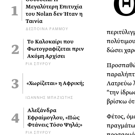
Μεγαλύτερη Επιτυχία
του Nolan δεν Ήταν η
Ταινία
ΔΕΣΠΟΙΝΑ ΡΑΜΜΟΥ
περιτύλιγ
πολύτιμου
Το Καλοκαίρι που
Φωτογραφίζεται πριν
δώσει χαρ
Ακόμη Αρχίσει
ΡΙΑ ΣΠΥΡΟΥ
Προσπαθώ,
παραλήπτη
Λατρεύω λ
«Χωρίζεται» η Αφρική;
“την ίδρω
ΙΩΑΝΝΗΣ ΜΠΑΖΙΩΤΗΣ
βρίσκω ότ
Αλεξάνδρα
Φέτος, όμ
Εφραίμογλου, «Πώς
Φτάνεις Τόσο Ψηλά;»
πραγμάτων
ΡΙΑ ΣΠΥΡΟΥ
προσαρμόζ