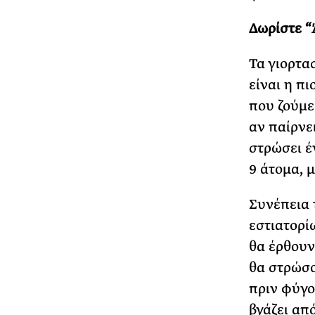
Δωρίστε “
Τα γιορτα
είναι η π
που ζούμε
αν παίρνε
στρώσει έ
9 άτομα, 
Συνέπεια 
εστιατορί
θα έρθουν
θα στρώσο
πριν φύγο
βγάζει από