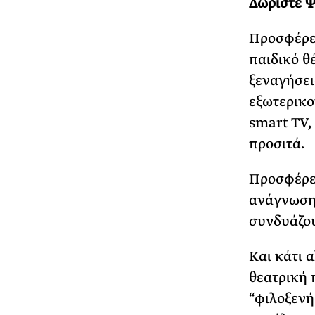
Δωρίστε Ψ
Προσφέρετ
παιδικό θ
ξεναγήσει
εξωτερικο
smart TV,
προσιτά.
Προσφέρετ
ανάγνωση,
συνδυάζου
Και κάτι 
θεατρική 
“φιλοξενή