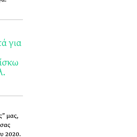
ά για
ρίσκω
λ.
ς” μας,
 σας
ου 2020.