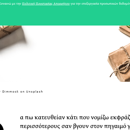
υναινώ με την
Πολιτική Προστασίας Απορρήτου
για την επεξεργασία προσωπικών δεδομέ
y Dimmock on Unsplash
31 ΙΟΥΛΙΟΥ 2026
Το Καλοκαίρι πο
α πω κατευθείαν κάτι που νομίζω εκφράζ
Φωτογραφίζεται
περισσότερους σαν βγουν στον πηγαιμό γ
Ακόμη Αρχίσει