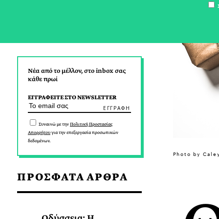
Σ
Νέα από το μέλλον, στο inbox σας
κάθε πρωί
ΕΓΓΡΑΦΕΙΤΕ ΣΤΟ NEWSLETTER
Συναινώ με την
Πολιτική Προστασίας
Απορρήτου
για την επεξεργασία προσωπικών
δεδομένων.
Photo by Cale
ΠΡΟΣΦΑΤΑ ΑΡΘΡΑ
Οδύσσεια: Η