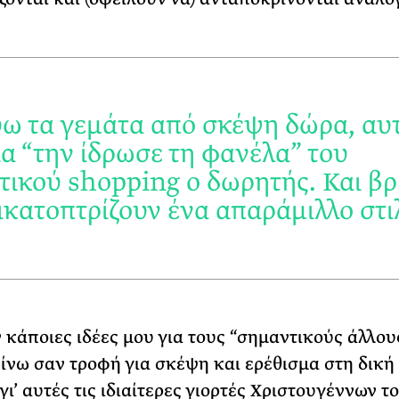
ω τα γεμάτα από σκέψη δώρα, αυτ
ία “την ίδρωσε τη φανέλα” του
τικού shopping ο δωρητής. Και β
τικατοπτρίζουν ένα απαράμιλλο στι
 κάποιες ιδέες μου για τους “σημαντικούς άλλου
ίνω σαν τροφή για σκέψη και ερέθισμα στη δική
ι’ αυτές τις ιδιαίτερες γιορτές Χριστουγέννων τ