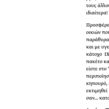
τους άλλο
ιδιαίτερα!
Προσφέρετ
οικιών πο
παράθυρα,
και με υγ
κάτοχο ΙΧ
πακέτο κα
είστε στο
περιποίησ
κηπουρό, 
εκτιμηθεί
σαν… κατο