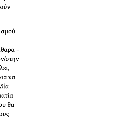
ρούν
ισμού
άθαρα –
ον/στην
λει,
για να
Μία
ματία
ου θα
ους