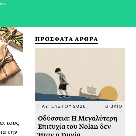
νων.
ΠΡΟΣΦΑΤΑ ΑΡΘΡΑ
ΚΟΙΝΩΝΙΑ
1 ΑΥΓΟΥΣΤΟΥ 2026
ΒΙΒΛΙΟ
31
υ
Οδύσσεια: Η Μεγαλύτερη
Το
ει τους
 πριν
Επιτυχία του Nolan δεν
Φω
ια την
Ήταν η Ταινία
Ακ