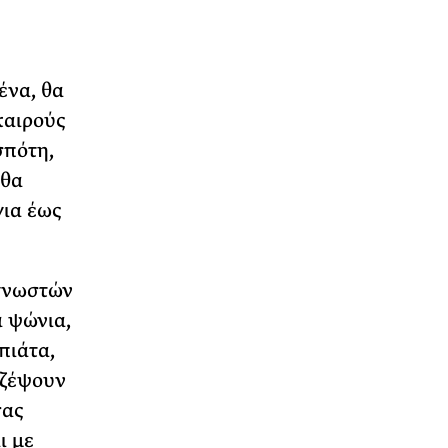
ένα, θα
καιρούς
σπότη,
 θα
για έως
 γνωστών
α ψώνια,
πιάτα,
αζέψουν
σας
ι με