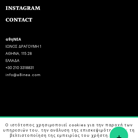
INSTAGRAM
CONTACT
αθηΝΕΑ
ΙΩΝΟΣ ΔΡΑΓΟΥΜΗ 1
ΑΘΗΝΑ, 115 28
ΕΛΛΑΔΑ
+30 210 3318831
info@a8inea.com
COPYRIGHT © 2026 αθηΝΕΑ, ALL RIGHTS RESERVED.
Ο ιστότοπος χρησιμοποιεί cookies για την παροχή των
υπηρεσιών του, την ανάλυση της επισκεψιμότητας και τη
+
DESIGN BY
G DESIGN STUDIO
. DEVELOPED BY
B LABS
.
βελτιστοποίηση της εμπειρίας του χρήστη. Μάθετε