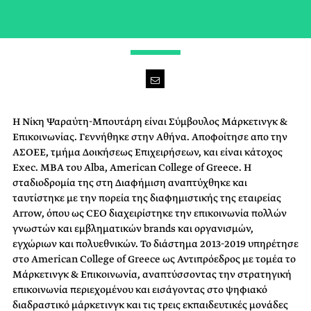
IN STYLE WE STAND
Η Νίκη Ψαραύτη-Μπουτάρη είναι Σύμβουλος Μάρκετινγκ &
Επικοινωνίας. Γεννήθηκε στην Αθήνα. Αποφοίτησε απο την
ΑΣΟΕΕ, τμήμα Δοικήσεως Επιχειρήσεων, και είναι κάτοχος
Exec. ΜΒΑ του Alba, American College of Greece. Η
σταδιοδρομία της στη Διαφήμιση αναπτύχθηκε και
ταυτίστηκε με την πορεία της διαφημιστικής της εταιρείας
Arrow, όπου ως CEO διαχειρίστηκε την επικοινωνία πολλών
γνωστών και εμβληματικών brands και οργανισμών,
εγχώριων και πολυεθνικών. Το διάστημα 2013-2019 υπηρέτησε
στο American College of Greece ως Αντιπρόεδρος με τομέα το
Μάρκετινγκ & Επικοινωνία, αναπτύσσοντας την στρατηγική
επικοινωνία περιεχομένου και εισάγοντας στο ψηφιακό
διαδραστικό μάρκετινγκ και τις τρεις εκπαιδευτικές μονάδες