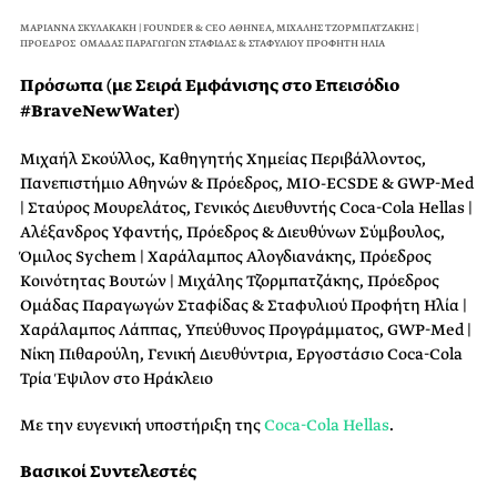
ΜΑΡΙΑΝΝΑ ΣΚΥΛΑΚΑΚΗ | FOUNDER & CEΟ ΑΘΗΝΕΑ, ΜΙΧΑΛΗΣ ΤΖΟΡΜΠΑΤΖΑΚΗΣ |
ΠΡΟΕΔΡΟΣ ΟΜΑΔΑΣ ΠΑΡΑΓΩΓΩΝ ΣΤΑΦΙΔΑΣ & ΣΤΑΦΥΛΙΟΥ ΠΡΟΦΗΤΗ ΗΛΙΑ
Πρόσωπα (με Σειρά Εμφάνισης στο Επεισόδιο
#BraveNewWater)
Μιχαήλ Σκούλλος, Καθηγητής Χημείας Περιβάλλοντος,
Πανεπιστήμιο Αθηνών & Πρόεδρος, ΜΙΟ-ECSDE & GWP-Med
| Σταύρος Μουρελάτος, Γενικός Διευθυντής Coca-Cola Hellas |
Αλέξανδρος Υφαντής, Πρόεδρος & Διευθύνων Σύμβουλος,
Όμιλος Sychem | Χαράλαμπος Αλογδιανάκης, Πρόεδρος
Κοινότητας Βουτών | Μιχάλης Τζορμπατζάκης, Πρόεδρος
Ομάδας Παραγωγών Σταφίδας & Σταφυλιού Προφήτη Ηλία |
Χαράλαμπος Λάππας, Υπεύθυνος Προγράμματος, GWP-Med |
Νίκη Πιθαρούλη, Γενική Διευθύντρια, Εργοστάσιο Coca-Cola
Τρία Έψιλον στο Ηράκλειο
Με την ευγενική υποστήριξη της
Coca-Cola Hellas
.
Βασικοί Συντελεστές