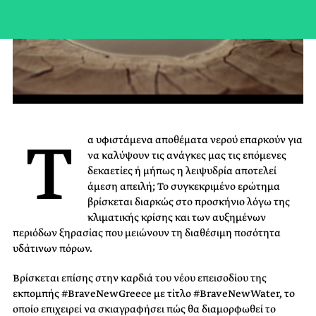
Τ
α υφιστάμενα αποθέματα νερού επαρκούν για
να καλύψουν τις ανάγκες μας τις επόμενες
δεκαετίες ή μήπως η λειψυδρία αποτελεί
άμεση απειλή; Το συγκεκριμένο ερώτημα
βρίσκεται διαρκώς στο προσκήνιο λόγω της
κλιματικής κρίσης και των αυξημένων
περιόδων ξηρασίας που μειώνουν τη διαθέσιμη ποσότητα
υδάτινων πόρων.
Βρίσκεται επίσης στην καρδιά του νέου επεισοδίου της
εκπομπής #BraveNewGreece με τίτλο #BraveNewWater, το
οποίο επιχειρεί να σκιαγραφήσει πώς θα διαμορφωθεί το