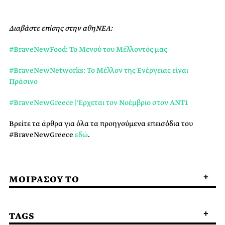
Διαβάστε επίσης στην αθηΝΕΑ:
#BraveNewFood: Το Μενού του Μέλλοντός μας
#BraveNewNetworks: Το Μέλλον της Ενέργειας είναι
Πράσινο
#BraveNewGreece | Έρχεται τον Νοέμβριο στον ΑΝΤ1
Βρείτε τα άρθρα για όλα τα προηγούμενα επεισόδια του
#BraveNewGreece
εδώ
.
ΜΟΙΡΑΣΟΥ ΤΟ
TAGS