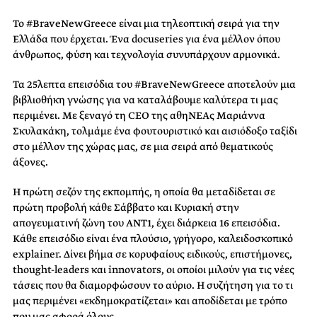
Το #BraveNewGreece είναι μια τηλεοπτική σειρά για την
Ελλάδα που έρχεται. Ένα docuseries για ένα μέλλον όπου
άνθρωπος, φύση και τεχνολογία συνυπάρχουν αρμονικά.
Τα 25λεπτα επεισόδια του #BraveNewGreece αποτελούν μια
βιβλιοθήκη γνώσης για να καταλάβουμε καλύτερα τι μας
περιμένει. Με ξεναγό τη CEO της αθηΝΕΑς Μαριάννα
Σκυλακάκη, τολμάμε ένα φουτουριστικό και αισιόδοξο ταξίδι
στο μέλλον της χώρας μας, σε μια σειρά από θεματικούς
άξονες.
Η πρώτη σεζόν της εκπομπής, η οποία θα μεταδίδεται σε
πρώτη προβολή κάθε Σάββατο και Κυριακή στην
απογευματινή ζώνη του ΑΝΤ1, έχει διάρκεια 16 επεισόδια.
Κάθε επεισόδιο είναι ένα πλούσιο, γρήγορο, καλειδοσκοπικό
explainer. Δίνει βήμα σε κορυφαίους ειδικούς, επιστήμονες,
thought-leaders και innovators, οι οποίοι μιλούν για τις νέες
τάσεις που θα διαμορφώσουν το αύριο. Η συζήτηση για το τι
μας περιμένει «εκδημοκρατίζεται» και αποδίδεται με τρόπο
που μας αφορά όλους.