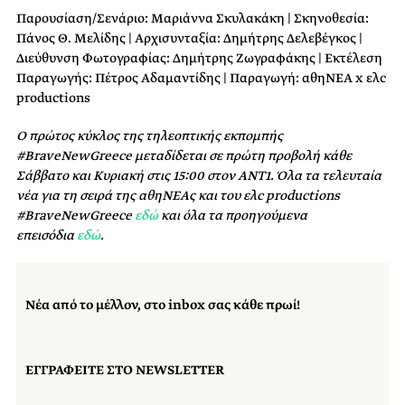
Παρουσίαση/Σενάριο: Μαριάννα Σκυλακάκη | Σκηνοθεσία:
Πάνος Θ. Μελίδης | Αρχισυνταξία: Δημήτρης Δελεβέγκος |
Διεύθυνση Φωτογραφίας: Δημήτρης Ζωγραφάκης | Εκτέλεση
Παραγωγής: Πέτρος Αδαμαντίδης | Παραγωγή: αθηΝΕΑ x ελc
productions
Ο πρώτος κύκλος της τηλεοπτικής εκπομπής
#BraveNewGreece μεταδίδεται σε πρώτη προβολή κάθε
Σάββατο και Κυριακή στις 15:00 στον ΑΝΤ1. Όλα τα τελευταία
νέα για τη σειρά της αθηΝΕΑς και του ελc productions
#BraveNewGreece
εδώ
και όλα τα προηγούμενα
επεισόδια
εδώ
.
Νέα από το μέλλον, στο inbox σας κάθε πρωί!
ΕΓΓΡΑΦΕΙΤΕ ΣΤΟ NEWSLETTER