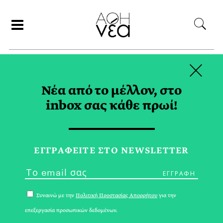
×
ΑΝΑΖΗΤΗΣΗ
Νέα από το μέλλον, στο
inbox σας κάθε πρωί!
ΓΕΥΣΗ
ΚΡΑΣΙ
ΕΓΓPΑΦΕΙΤΕ ΣΤΟ NEWSLETTER
Συναινώ με την
Πολιτική Προστασίας Απορρήτου
για την
επεξεργασία προσωπικών δεδομένων.