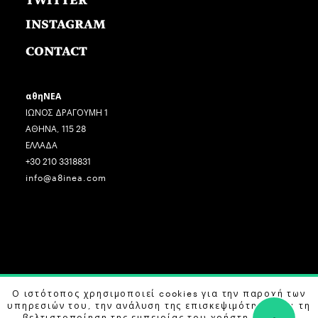
TWITTER
INSTAGRAM
CONTACT
αθηΝΕΑ
ΙΩΝΟΣ ΔΡΑΓΟΥΜΗ 1
ΑΘΗΝΑ, 115 28
ΕΛΛΑΔΑ
+30 210 3318831
info@a8inea.com
COPYRIGHT © 2026 αθηΝΕΑ, ALL RIGHTS RESERVED.
Ο ιστότοπος χρησιμοποιεί cookies για την παροχή των
υπηρεσιών του, την ανάλυση της επισκεψιμότητας και τη
DESIGN BY
G DESIGN STUDIO
. DEVELOPED BY
B LABS
.
βελτιστοποίηση της εμπειρίας του χρήστη. Μάθετε