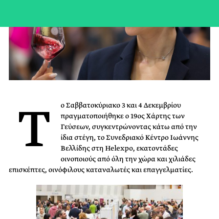
Τ
ο Σαββατοκύριακο 3 και 4 Δεκεμβρίου
πραγματοποιήθηκε ο 19ος Χάρτης των
Γεύσεων,
συγκεντρώνοντας κάτω από την
ίδια στέγη, το Συνεδριακό Κέντρο Ιωάννης
Βελλίδης στη
Helexpo, εκατοντάδες
οινοποιούς από όλη την χώρα και χιλιάδες
επισκέπτες, οινόφιλους
καταναλωτές και επαγγελματίες.