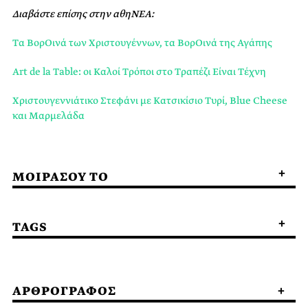
Διαβάστε επίσης στην αθηΝΕΑ:
Tα ΒορΟινά των Χριστουγέννων, τα ΒορΟινά της Αγάπης
Αrt de la Table: οι Kαλοί Tρόποι στο Tραπέζι Eίναι Tέχνη
Χριστουγεννιάτικο Στεφάνι με Kατσικίσιο Tυρί, Βlue Cheese
και Mαρμελάδα
ΜΟΙΡΑΣΟΥ ΤΟ
TAGS
ΑΡΘΡΟΓΡΑΦΟΣ