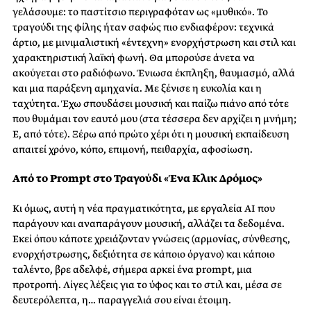
γελάσουμε: το παστίτσιο περιγραφόταν ως «μυθικό». Το
τραγούδι της φίλης ήταν σαφώς πιο ενδιαφέρον: τεχνικά
άρτιο, με μινιμαλιστική «έντεχνη» ενορχήστρωση και στιλ και
χαρακτηριστική λαϊκή φωνή. Θα μπορούσε άνετα να
ακούγεται στο ραδιόφωνο. Ένιωσα έκπληξη, θαυμασμό, αλλά
και μια παράξενη αμηχανία. Με ξένισε η ευκολία και η
ταχύτητα. Έχω σπουδάσει μουσική και παίζω πιάνο από τότε
που θυμάμαι τον εαυτό μου (στα τέσσερα δεν αρχίζει η μνήμη;
Ε, από τότε). Ξέρω από πρώτο χέρι ότι η μουσική εκπαίδευση
απαιτεί χρόνο, κόπο, επιμονή, πειθαρχία, αφοσίωση.
Από το Prompt στο Τραγούδι «Ένα Κλικ Δρόμος»
Κι όμως, αυτή η νέα πραγματικότητα, με εργαλεία AI που
παράγουν και αναπαράγουν μουσική, αλλάζει τα δεδομένα.
Εκεί όπου κάποτε χρειάζονταν γνώσεις (αρμονίας, σύνθεσης,
ενορχήστρωσης, δεξιότητα σε κάποιο όργανο) και κάποιο
ταλέντο, βρε αδελφέ, σήμερα αρκεί ένα prompt, μια
προτροπή. Λίγες λέξεις για το ύφος και το στιλ και, μέσα σε
δευτερόλεπτα, η… παραγγελιά σου είναι έτοιμη.