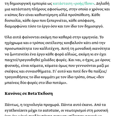
τη δημιουργική εμπειρία ως
κατάσταση «ροής/flow»
. Δηλαδή
μια κατάσταση πλήρους αφοσίωσης, στην οποία ο χρόνος και
ο κόπος δεν είναι καθυστέρηση αλλά προϋπόθεση. Κάθε
δυσκολία, κάθε όριο που ξεπερνιέται, κάθε απόφαση,
διαμορφώνει τόσο το έργο όσο και τον ίδιο τον δημιουργό.
Όλα αυτά φαίνονται ακόμη πιο καθαρά στην ερμηνεία. Το
ηχόχρωμα και ο τρόπος εκτέλεσης κουβαλούν κάτι από την
προσωπικότητα του καλλιτέχνη. Αυτή τη μοναδική ικανότητα
να ζωντανεύει ένα έργο κάθε φορά αλλιώς, ακόμη κι αν έχει
παιχτεί/τραγουδηθεί χιλιάδες φορές. Και ναι, ο ήχος, με όρους
φυσικής, είναι κύματα, κύματα όμως που γεννιούνται μαζί με
σκέψεις και συναισθήματα. Γι’ αυτό και ποτέ δεν θα παίξεις/
τραγουδήσεις το ίδιο κομμάτι με τον ίδιο τρόπο, όπως «δεν
μπαίνεις δύο φορές στο ίδιο ποτάμι».
Κανόνες σε Beta Έκδοση
Πάντως, η τεχνολογία προχωρά. Πάντα αυτό έκανε. Από τα
synthesizers μέχρι το autotune, οι νεωτερισμοί στη μουσική
(και όχι μόνο) σχεδόν πάντα αντιμετωπίζονταν αρχικά με