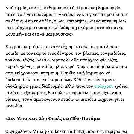
Από τη μία, το λες και δημοκρατικό. Η μουσική δημιουργία
παύει να είναι προνόμιο των «ειδικών» και γίνεται προσβάσιμη
σε όλους. Από την άλλη, όμως, επιτρέψτε μου να υπενθυμίσω
ότι υπάρχει μια ουσιαστική διάκριση ανάμεσα στο «φτιάχνω
μουσική» και στο «είμαι μουσικός».
Στη μουσική –όπως σε κάθε τέχνη– το τελικό αποτέλεσμα
μοιάζει με τον καρπό ενός δέντρου: τον βλέπεις, τον μαζεύεις,
τον δοκιμάζεις. Αλλά ο καρπός δεν θα υπήρχε χωρίς ρίζες,
κορμό, χρόνο, φροντίδα, ήλιο, νερό. Χωρίς μια διαδικασία που
απαιτεί χρόνο και υπομονή. Η αυθεντική δημιουργική
διαδικασία λειτουργεί παρομοίως. Κάθε έργο είναι μεν η
ολοκλήρωση μιας διαδρομής, αλλά πίσω του
υπάρχουν
χρόνια
μελέτης, εξάσκησης, δοκιμών, αποφάσεων, αποτυχιών και
ρίσκων, που διαμορφώνουν σταδιακά μια ιδέα μέχρι να γίνει
μελωδία.
«Δεν Μπαίνεις Δύο Φορές στο Ίδιο Ποτάμι»
Ο ψυχολόγος Mihaly Csikszentmihalyi, μάλιστα, περιγράφει