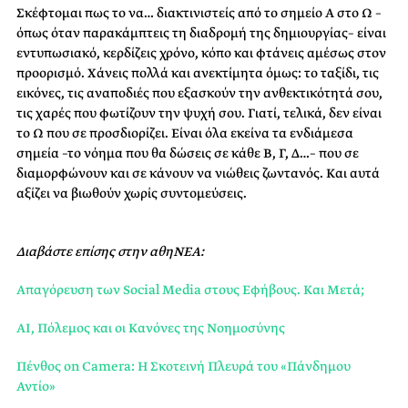
Σκέφτομαι πως το να… διακτινιστείς από το σημείο Α στο Ω –
όπως όταν παρακάμπτεις τη διαδρομή της δημιουργίας– είναι
εντυπωσιακό, κερδίζεις χρόνο, κόπο και φτάνεις αμέσως στον
προορισμό. Χάνεις πολλά και ανεκτίμητα όμως: το ταξίδι, τις
εικόνες, τις αναποδιές που εξασκούν την ανθεκτικότητά σου,
τις χαρές που φωτίζουν την ψυχή σου. Γιατί, τελικά, δεν είναι
το Ω που σε προσδιορίζει. Είναι όλα εκείνα τα ενδιάμεσα
σημεία –το νόημα που θα δώσεις σε κάθε Β, Γ, Δ…– που σε
διαμορφώνουν και σε κάνουν να νιώθεις ζωντανός. Και αυτά
αξίζει να βιωθούν χωρίς συντομεύσεις.
Διαβάστε επίσης στην αθηΝΕΑ:
Απαγόρευση των Social Media στους Εφήβους. Και Μετά;
AI, Πόλεμος και οι Κανόνες της Νοημοσύνης
Πένθος on Camera: Η Σκοτεινή Πλευρά του «Πάνδημου
Αντίο»