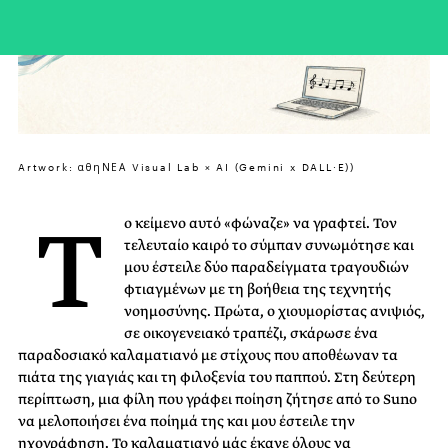
Artwork: αθηΝΕΑ Visual Lab × AI (Gemini x DALL·E))
Τ
ο κείμενο αυτό «φώναζε» να γραφτεί. Τον
τελευταίο καιρό το σύμπαν συνωμότησε και
μου έστειλε δύο παραδείγματα τραγουδιών
φτιαγμένων με τη βοήθεια της τεχνητής
νοημοσύνης. Πρώτα, ο χιουμορίστας ανιψιός,
σε οικογενειακό τραπέζι, σκάρωσε ένα
παραδοσιακό καλαματιανό με στίχους που αποθέωναν τα
πιάτα της γιαγιάς και τη φιλοξενία του παππού. Στη δεύτερη
περίπτωση, μια φίλη που γράφει ποίηση ζήτησε από το Suno
να μελοποιήσει ένα ποίημά της και μου έστειλε την
ηχογράφηση. Το καλαματιανό μάς έκανε όλους να