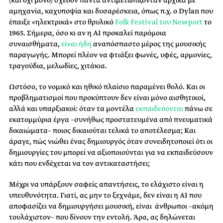
αμηχανία, καχυποψία και δυσαρέσκεια, όπως π.χ. ο Dylan που
έπαιξε «ηλεκτρικά» στο θρυλικό
Folk Festival του Newport
το
1965. Σήμερα, όσο κι αν η AI προκαλεί παρόμοια
συναισθήματα,
είναι ήδη
αναπόσπαστο μέρος της μουσικής
παραγωγής. Μπορεί πλέον να φτιάξει φωνές, υφές, αρμονίες,
τραγούδια, μελωδίες, χιτάκια.
Ωστόσο, το νομικό και ηθικό πλαίσιο παραμένει θολό. Και οι
προβληματισμοί που προκύπτουν δεν είναι μόνο αισθητικοί,
αλλά και υπαρξιακοί: όταν τα μοντέλα
εκπαιδεύονται
πάνω σε
εκατομμύρια έργα –συνήθως προστατευμένα από πνευματικά
δικαιώματα– ποιος δικαιούται τελικά το αποτέλεσμα; Και
άραγε, πώς νιώθει ένας δημιουργός όταν συνειδητοποιεί ότι οι
δημιουργίες του μπορεί να αξιοποιούνται για να εκπαιδεύσουν
κάτι που ενδέχεται να τον αντικαταστήσει;
Μέχρι να υπάρξουν σαφείς απαντήσεις, το ελάχιστο είναι η
υπευθυνότητα. Γιατί, ας μην το ξεχνάμε, δεν είναι η AI που
αποφασίζει να δημιουργήσει μουσική, είναι άνθρωποι –ακόμη
τουλάχιστον– που δίνουν την εντολή. Άρα, ας δηλώνεται