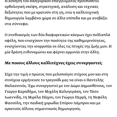
Η άσκηση του δικηγορικού επαγγέλματος προϋποθέτει
ορθολογική σκέψη, στρατηγική, ανάλυση και τεχνικές
δεξιότητες που με κρατούν στη γη, ενώ η καλλιτεχνική
δημιουργία λαμβάνει χώρα σε άλλα επίπεδα και με ανεβάζει
στα σύννεφα.
Ο συνδυασμός των δύο διαφορετικών κόσμων έχει πολλαπλά
οφέλη, που ενισχύουν την ποιότητα της καθημερινότητας,
ενισχύοντας την ισορροπία σε όλες τις πτυχές της ζωής μου. Η
μία δράση ενδυναμώνει και φέρνει αρμονία στην άλλη.
Με ποιους άλλους καλλιτέχνες έχεις συνεργαστεί;
Είχα την τιμή ο πρώτος που μελοποίησε στίχους μου και στη
συνέχεια ερμήνευσε το τραγούδι μας να είναι ο Παντελής
Θαλασσινός. Έχω συνεργαστεί με τον Δώρο Δημοσθένους, τον
Γιώργο Καραδήμο, τον Μιχάλη Καλογεράκη, τον Τάσο
Ιωαννίδη, τη Μιρέλα Πάχου, τον Γιώργο Περρή, τη Νεφέλη
Φασούλη, την παιδική χορωδία Σπύρου Λάμπρου και με
αρκετούς άλλους σημαντικούς δημιουργούς.