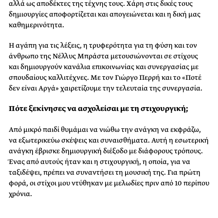
αλλά ως αποδέκτες της τέχνης τους. Χάρη στις δικές τους
δημιουργίες αποφορτίζεται και απογειώνεται και η δική μας
καθημερινότητα.
Η αγάπη για τις λέξεις, η τρυφερότητα για τη φύση και τον
άνθρωπο της Νέλλυς Μπράστα μετουσιώνονται σε στίχους
και δημιουργούν κανάλια επικοινωνίας και συνεργασίας με
σπουδαίους καλλιτέχνες. Με τον Γιώργο Περρή και το «Ποτέ
δεν είναι Αργά» χαιρετίζουμε την τελευταία της συνεργασία.
Πότε ξεκίνησες να ασχολείσαι με τη στιχουργική;
Από μικρό παιδί θυμάμαι να νιώθω την ανάγκη να εκφράζω,
να εξωτερικεύω σκέψεις και συναισθήματα. Αυτή η εσωτερική
ανάγκη έβρισκε δημιουργική διέξοδο με διάφορους τρόπους.
Ένας από αυτούς ήταν και η στιχουργική, η οποία, για να
ταξιδέψει, πρέπει να συναντήσει τη μουσική της. Για πρώτη
φορά, οι στίχοι μου ντύθηκαν με μελωδίες πριν από 10 περίπου
χρόνια.