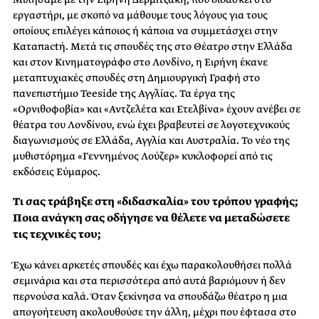
εργαστήρι, με σκοπό να μάθουμε τους λόγους για τους
οποίους επιλέγει κάποιος ή κάποια να συμμετάσχει στην
Καταπactή. Μετά τις σπουδές της στο Θέατρο στην Ελλάδα
και στον Κινηματογράφο στο Λονδίνο, η Ειρήνη έκανε
μεταπτυχιακές σπουδές στη Δημιουργική Γραφή στο
πανεπιστήμιο Teeside της Αγγλίας. Τα έργα της
«Ορνιθοφοβία» και «Αντζελέτα και Ετελβίνα» έχουν ανέβει σε
θέατρα του Λονδίνου, ενώ έχει βραβευτεί σε λογοτεχνικούς
διαγωνισμούς σε Ελλάδα, Αγγλία και Αυστραλία. Το νέο της
μυθιστόρημα «Γεννημένος Λούζερ» κυκλοφορεί από τις
εκδόσεις Εύμαρος.
Τι σας τράβηξε στη «διδασκαλία» του τρόπου γραφής;
Ποια ανάγκη σας οδήγησε να θέλετε να μεταδώσετε
τις τεχνικές του;
Έχω κάνει αρκετές σπουδές και έχω παρακολουθήσει πολλά
σεμινάρια και στα περισσότερα από αυτά βαριόμουν ή δεν
περνούσα καλά. Όταν ξεκίνησα να σπουδάζω θέατρο η μια
απογοήτευση ακολουθούσε την άλλη, μέχρι που έφτασα στο