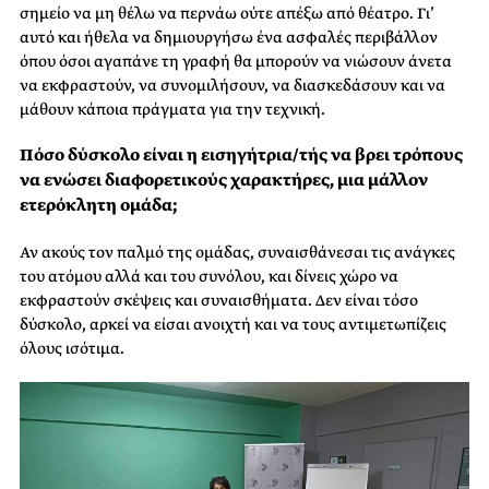
σημείο να μη θέλω να περνάω ούτε απέξω από θέατρο. Γι’
αυτό και ήθελα να δημιουργήσω ένα ασφαλές περιβάλλον
όπου όσοι αγαπάνε τη γραφή θα μπορούν να νιώσουν άνετα
να εκφραστούν, να συνομιλήσουν, να διασκεδάσουν και να
μάθουν κάποια πράγματα για την τεχνική.
Πόσο δύσκολο είναι η εισηγήτρια/τής να βρει τρόπους
να ενώσει διαφορετικούς χαρακτήρες, μια μάλλον
ετερόκλητη ομάδα;
Αν ακούς τον παλμό της ομάδας, συναισθάνεσαι τις ανάγκες
του ατόμου αλλά και του συνόλου, και δίνεις χώρο να
εκφραστούν σκέψεις και συναισθήματα. Δεν είναι τόσο
δύσκολο, αρκεί να είσαι ανοιχτή και να τους αντιμετωπίζεις
όλους ισότιμα.