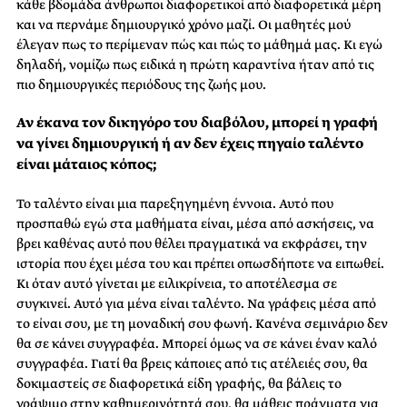
κάθε βδομάδα άνθρωποι διαφορετικοί από διαφορετικά μέρη
και να περνάμε δημιουργικό χρόνο μαζί. Οι μαθητές μού
έλεγαν πως το περίμεναν πώς και πώς το μάθημά μας. Κι εγώ
δηλαδή, νομίζω πως ειδικά η πρώτη καραντίνα ήταν από τις
πιο δημιουργικές περιόδους της ζωής μου.
Αν έκανα τον δικηγόρο του διαβόλου, μπορεί η γραφή
να γίνει δημιουργική ή αν δεν έχεις πηγαίο ταλέντο
είναι μάταιος κόπος;
Το ταλέντο είναι μια παρεξηγημένη έννοια. Αυτό που
προσπαθώ εγώ στα μαθήματα είναι, μέσα από ασκήσεις, να
βρει καθένας αυτό που θέλει πραγματικά να εκφράσει, την
ιστορία που έχει μέσα του και πρέπει οπωσδήποτε να ειπωθεί.
Κι όταν αυτό γίνεται με ειλικρίνεια, το αποτέλεσμα σε
συγκινεί. Αυτό για μένα είναι ταλέντο. Να γράφεις μέσα από
το είναι σου, με τη μοναδική σου φωνή. Κανένα σεμινάριο δεν
θα σε κάνει συγγραφέα. Μπορεί όμως να σε κάνει έναν καλό
συγγραφέα. Γιατί θα βρεις κάποιες από τις ατέλειές σου, θα
δοκιμαστείς σε διαφορετικά είδη γραφής, θα βάλεις το
γράψιμο στην καθημερινότητά σου, θα μάθεις πράγματα για