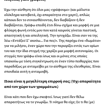
Έχω την αίσθηση ότι όλοι μας «γράφουμε» (και μάλιστα
ολόκληρα κατεβατά, όχι απαραίτητα στο χαρτί), απλώς
κάποιοι δεν το συναισθάνονται, δεν διαβάζουν ή δεν
διαβάζονται. Γράφω επειδή έτσι δίνω σχήμα και μορφή σε μια
φλύαρη φωνή εντός μου που κατά καιρούς γίνεται πιεστική,
απαιτητική ή και απειλητική. Την ησυχάζω. Είναι σαν να της
λέω «Εντάξει! Σ’ ακούω… Για πες!». Της παρέχω ένα «δωμάτιο»
για να μιλήσει, έναν χώρο που την περιορίζει εντός των ορίων
του και την ίδια στιγμή της χαρίζει μια μορφή αυτονομίας. Οι
στιγμές που γράφω είναι ίσως και οι μόνες στις οποίες
υπακούω με τόση συγκέντρωση σε έναν τύπο πειθαρχίας που
παραδόξως με ανταμείβει με το αίσθημα της ελευθερίας. Είναι
σπουδαία αυτή η ανταμοιβή.
Ποια είναι η μεγαλύτερη επιρροή σας; (Όχι απαραίτητα
από τον χώρο των γραμμάτων.)
Είναι κάτι που δεν έχω σκεφτεί. Ίσως γιατί δεν θέλω
απαραιτήτως να το γνωρίζω. Τι νόημα θα είχε; Σε τι θα (με)