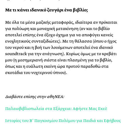
Με τι κάνει ιδανικό ζευγάρι ένα βιβλίο;
Με όλα τα μέσα μαζικής μεταφοράς, ιδιαίτερα αν πρόκειται
για πολύωρη και μοναχική μετακίνηση (αν και το βιβλίο
αποτελεί επίσης ένα έξοχο όχημα για να αποφύγει κανείς
ενοχλητικούς συνταξιδιώτες). Με τη θάλασσα (όπου ο ήχος
του νερού και η βοή των λουόμενων αποτελεί ένα ιδανικό
soundtrack για την ανάγνωση). Κυρίως όμως με το κρεβάτι
μου (η μεσημεριανή σιέστα είναι πλασμένη για το βιβλίο,
όπως και η ευάλωτη εκείνη ώρα προτού παραδοθώ στα
σκοτάδια του νυχτερινού ύπνου).
Διαβάστε επίσης στην αθηΝΕΑ:
Παλαιοβιβλιοπωλεία στα Εξάρχεια: Αφήστε Μας Εκεί!
Ιστορίες του Β’ Παγκοσμίου Πολέμου για Παιδιά και Εφήβους