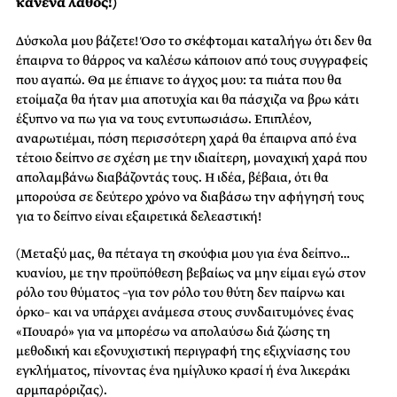
κανένα λάθος!)
Δύσκολα μου βάζετε! Όσο το σκέφτομαι καταλήγω ότι δεν θα
έπαιρνα το θάρρος να καλέσω κάποιον από τους συγγραφείς
που αγαπώ. Θα με έπιανε το άγχος μου: τα πιάτα που θα
ετοίμαζα θα ήταν μια αποτυχία και θα πάσχιζα να βρω κάτι
έξυπνο να πω για να τους εντυπωσιάσω. Επιπλέον,
αναρωτιέμαι, πόση περισσότερη χαρά θα έπαιρνα από ένα
τέτοιο δείπνο σε σχέση με την ιδιαίτερη, μοναχική χαρά που
απολαμβάνω διαβάζοντάς τους. Η ιδέα, βέβαια, ότι θα
μπορούσα σε δεύτερο χρόνο να διαβάσω την αφήγησή τους
για το δείπνο είναι εξαιρετικά δελεαστική!
(Μεταξύ μας, θα πέταγα τη σκούφια μου για ένα δείπνο…
κυανίου, με την προϋπόθεση βεβαίως να μην είμαι εγώ στον
ρόλο του θύματος –για τον ρόλο του θύτη δεν παίρνω και
όρκο– και να υπάρχει ανάμεσα στους συνδαιτυμόνες ένας
«Πουαρό» για να μπορέσω να απολαύσω διά ζώσης τη
μεθοδική και εξονυχιστική περιγραφή της εξιχνίασης του
εγκλήματος, πίνοντας ένα ημίγλυκο κρασί ή ένα λικεράκι
αρμπαρόριζας).