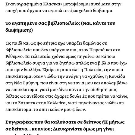
Εικονογραφημένα Κλασικά» μεταφέρομαι αυτόματα στην
εποχή που άρχισα να αγαπώ το εξωσχολικό διάβασμα.
Το αγαπημένο σας βιβλιοπωλείο; (Ναι, κάντε του
διαφήμιση!)
Ως παιδί και ως φοιτήτρια έχω υπάρξει θαμώνας σε
βιβλιοπωλεία που δεν υπάρχουν πια, στον Πειραιά και στο
Ρέθυμνο. Τα τελευταία χρόνια όμως πηγαίνω σε κάποιο
βιβλιοπωλείο συχνά για να ζητήσω απλώς ένα βιβλίο που έχω
από πριν διαλέξει. Εξαίρεση αποτελεί η Πολιτεία, την οποία
επισκέπτομαι όταν νιώθω την ανάγκη να «χαθώ», η Κουκίδα
στη Νέα Σμύρνη, που είναι στη γειτονιά μου και απολαμβάνω
να επισκέπτομαι γιατί μου δίνει πάντα την αίσθηση μιας
βόλτας ως αντίδοτο στις άχαρες δουλειές που πρέπει να κάνω,
και το Ζάτοπεκ στην Καλλιθέα, γιατί πηγαίνοντας νιώθω ότι
επισκέπτομαι το σπίτι καλών μου φίλων.
Συγγραφέας που θα καλούσατε σε δείπνος (Ή μήπως
σε δείπνο… κυανίου; Διευκρινίστε όμως μη γίνει