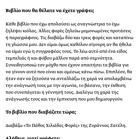
Βιβλίο που θα θέλατε να έχετε γράψει;
Κάθε βιβλίο που έχω απολαύσει ως αναγνώστρια το έχω
ζηλέψει κιόλας. Άλλες φορές ζηλεύω μεμονωμένες προτάσεις
ή παραγράφους. Τις διαβάζω δύο και τρεις φορές και καταπίνω
τη γλώσσα μου. Δεν είμαι όμως καθόλου σίγουρη αν θα ήθελα
να είμαι εγώ η συγγραφέας τους. Το λέω αυτό από ένα είδος
τεμπελιάς ή και φόβου μάλλον παρά από σεμνότητα.
Συνειδητοποιώ τον μόχθο που έχουν απαιτήσει τα βιβλία για
να γίνουν αυτό που είναι και αμέσως κάνω πίσω. Επιπλέον, θα
ήταν σαν να ζητούσα να ανταλλάξω τη χαρά να απολαμβάνω
την ανάγνωσή τους με την αγωνία, το βάσανο, την έκθεση
που συνεπάγεται η γέννησή τους. Διαλέγω τη χαρά της
ανάγνωσής τους και την έμπνευση που μου δημιουργούν.
Το βιβλίο που διαβάζετε τώρα;
Διαβάζω «Το Πάθος Χιλιάδες Φορές» της Ζυράννας Ζατέλη.
Αλήθεια, γιατί γράφετε;