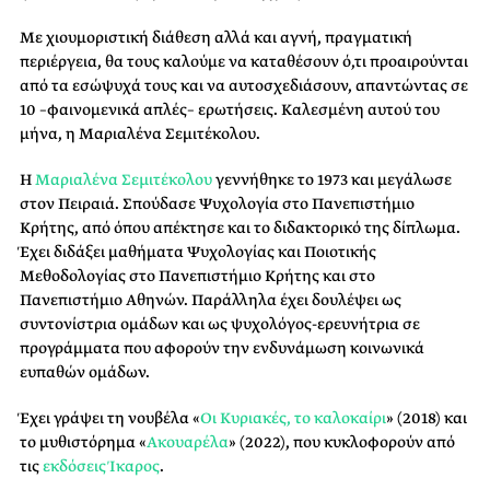
Με χιουμοριστική διάθεση αλλά και αγνή, πραγματική
περιέργεια, θα τους καλούμε να καταθέσουν ό,τι προαιρούνται
από τα εσώψυχά τους και να αυτοσχεδιάσουν, απαντώντας σε
10 –φαινομενικά απλές– ερωτήσεις. Καλεσμένη αυτού του
μήνα, η Μαριαλένα Σεμιτέκολου.
H
Μαριαλένα Σεµιτέκολου
γεννήθηκε το 1973 και μεγάλωσε
στον Πειραιά. Σπούδασε Ψυχολογία στο Πανεπιστήμιο
Κρήτης, από όπου απέκτησε και το διδακτορικό της δίπλωμα.
Έχει διδάξει μαθήματα Ψυχολογίας και Ποιοτικής
Μεθοδολογίας στο Πανεπιστήμιο Κρήτης και στο
Πανεπιστήμιο Αθηνών. Παράλληλα έχει δουλέψει ως
συντονίστρια ομάδων και ως ψυχολόγος-ερευνήτρια σε
προγράμματα που αφορούν την ενδυνάμωση κοινωνικά
ευπαθών ομάδων.
Έχει γράψει τη νουβέλα «
Οι Κυριακές, το καλοκαίρι
» (2018) και
το μυθιστόρημα «
Ακουαρέλα
» (2022), που κυκλοφορούν από
τις
εκδόσεις Ίκαρος
.