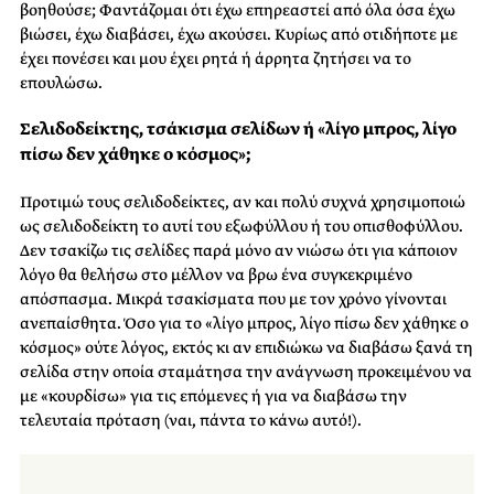
βοηθούσε; Φαντάζομαι ότι έχω επηρεαστεί από όλα όσα έχω
βιώσει, έχω διαβάσει, έχω ακούσει. Κυρίως από οτιδήποτε με
έχει πονέσει και μου έχει ρητά ή άρρητα ζητήσει να το
επουλώσω.
Σελιδοδείκτης, τσάκισμα σελίδων ή «λίγο μπρος, λίγο
πίσω δεν χάθηκε ο κόσμος»;
Προτιμώ τους σελιδοδείκτες, αν και πολύ συχνά χρησιμοποιώ
ως σελιδοδείκτη το αυτί του εξωφύλλου ή του οπισθοφύλλου.
Δεν τσακίζω τις σελίδες παρά μόνο αν νιώσω ότι για κάποιον
λόγο θα θελήσω στο μέλλον να βρω ένα συγκεκριμένο
απόσπασμα. Μικρά τσακίσματα που με τον χρόνο γίνονται
ανεπαίσθητα. Όσο για το «λίγο μπρος, λίγο πίσω δεν χάθηκε ο
κόσμος» ούτε λόγος, εκτός κι αν επιδιώκω να διαβάσω ξανά τη
σελίδα στην οποία σταμάτησα την ανάγνωση προκειμένου να
με «κουρδίσω» για τις επόμενες ή για να διαβάσω την
τελευταία πρόταση (ναι, πάντα το κάνω αυτό!).