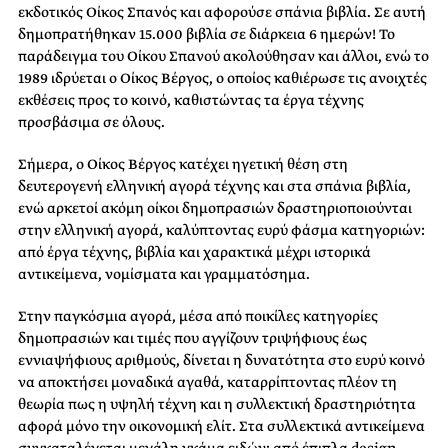
εκδοτικός Οίκος Σπανός και αφορούσε σπάνια βιβλία. Σε αυτή
δημοπρατήθηκαν 15.000 βιβλία σε διάρκεια 6 ημερών! Το
παράδειγμα του Οίκου Σπανού ακολούθησαν και άλλοι, ενώ το
1989 ιδρύεται ο Οίκος Βέργος, ο οποίος καθιέρωσε τις ανοιχτές
εκθέσεις προς το κοινό, καθιστώντας τα έργα τέχνης
προσβάσιμα σε όλους.
Σήμερα, ο Οίκος Βέργος κατέχει ηγετική θέση στη
δευτερογενή ελληνική αγορά τέχνης και στα σπάνια βιβλία,
ενώ αρκετοί ακόμη οίκοι δημοπρασιών δραστηριοποιούνται
στην ελληνική αγορά, καλύπτοντας ευρύ φάσμα κατηγοριών:
από έργα τέχνης, βιβλία και χαρακτικά μέχρι ιστορικά
αντικείμενα, νομίσματα και γραμματόσημα.
Στην παγκόσμια αγορά, μέσα από ποικίλες κατηγορίες
δημοπρασιών και τιμές που αγγίζουν τριψήφιους έως
εννιαψήφιους αριθμούς, δίνεται η δυνατότητα στο ευρύ κοινό
να αποκτήσει μοναδικά αγαθά, καταρρίπτοντας πλέον τη
θεωρία πως η υψηλή τέχνη και η συλλεκτική δραστηριότητα
αφορά μόνο την οικονομική ελίτ. Στα συλλεκτικά αντικείμενα