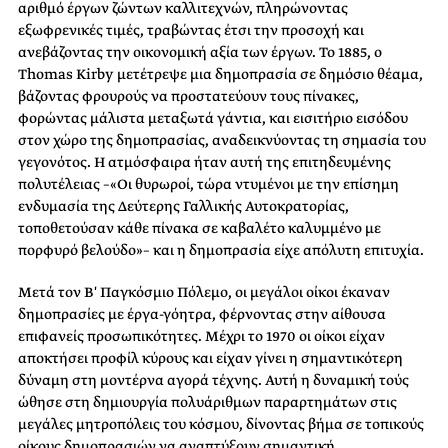
αριθμό έργων ζώντων καλλιτεχνών, πληρώνοντας
εξωφρενικές τιμές, τραβώντας έτσι την προσοχή και
ανεβάζοντας την οικονομική αξία των έργων. Το 1885, ο
Thomas Kirby μετέτρεψε μια δημοπρασία σε δημόσιο θέαμα,
βάζοντας φρουρούς να προστατεύουν τους πίνακες,
φορώντας μάλιστα μεταξωτά γάντια, και εισιτήριο εισόδου
στον χώρο της δημοπρασίας, αναδεικνύοντας τη σημασία του
γεγονότος. Η ατμόσφαιρα ήταν αυτή της επιτηδευμένης
πολυτέλειας –«Οι θυρωροί, τώρα ντυμένοι με την επίσημη
ενδυμασία της Δεύτερης Γαλλικής Αυτοκρατορίας,
τοποθετούσαν κάθε πίνακα σε καβαλέτο καλυμμένο με
πορφυρό βελούδο»– και η δημοπρασία είχε απόλυτη επιτυχία.
Μετά τον Β′ Παγκόσμιο Πόλεμο, οι μεγάλοι οίκοι έκαναν
δημοπρασίες με έργα-γόητρα, φέρνοντας στην αίθουσα
επιφανείς προσωπικότητες. Μέχρι το 1970 οι οίκοι είχαν
αποκτήσει προφίλ κύρους και είχαν γίνει η σημαντικότερη
δύναμη στη μοντέρνα αγορά τέχνης. Αυτή η δυναμική τούς
ώθησε στη δημιουργία πολυάριθμων παραρτημάτων στις
μεγάλες μητροπόλεις του κόσμου, δίνοντας βήμα σε τοπικούς
οίκους δημοπρασιών να αναπτύξουν σημαντική