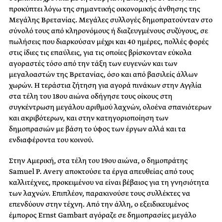
προκύπτει λόγω της σημαντικής οικονομικής άνθησης της
Μεγάλης Βρετανίας. Μεγάλες συλλογές δημοπρατούνταν στο
σύνολό τους από κληρονόμους ή διαζευγμένους συζύγους, σε
πωλήσεις που διαρκούσαν μέχρι και 40 ημέρες, πολλές φορές
στις ίδιες τις επαύλεις, για τις οποίες βρίσκονταν εύκολα
αγοραστές τόσο από την τάξη των ευγενών και των
μεγαλοαστών της Βρετανίας, όσο και από βασιλείς άλλων
χωρών. Η τεράστια ζήτηση για αγορά πινάκων στην Αγγλία
στα τέλη του 18ου αιώνα οδήγησε τους οίκους στη
συγκέντρωση μεγάλου αριθμού λαχνών, ολοένα σπανιότερων
και ακριβότερων, και στην κατηγοριοποίηση των
δημοπρασιών με βάση το ύφος των έργων αλλά και τα
ενδιαφέροντα του κοινού.
Στην Αμερική, στα τέλη του 19ου αιώνα, ο δημοπράτης
Samuel P. Avery αποκτούσε τα έργα απευθείας από τους
καλλιτέχνες, προκειμένου να είναι βέβαιος για τη γνησιότητα
των λαχνών. Επιπλέον, παρακινούσε τους συλλέκτες να
επενδύουν στην τέχνη. Από την άλλη, ο εξειδικευμένος
έμπορος Ernst Gambart αγόραζε σε δημοπρασίες μεγάλο