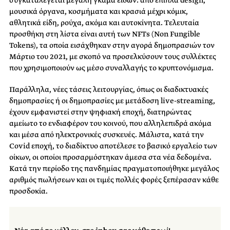
συγκαταλέγεται μεγάλη γκάμα ειδών: από έπιπλα design,
μουσικά όργανα, κοσμήματα και κρασιά μέχρι κόμικ,
αθλητικά είδη, ρούχα, ακόμα και αυτοκίνητα. Τελευταία
προσθήκη στη λίστα είναι αυτή των NFTs (Non Fungible
Tokens), τα οποία εισάχθηκαν στην αγορά δημοπρασιών τον
Μάρτιο του 2021, με σκοπό να προσελκύσουν τους συλλέκτες
που χρησιμοποιούν ως μέσο συναλλαγής το κρυπτονόμισμα.
Παράλληλα, νέες τάσεις λειτουργίας, όπως οι διαδικτυακές
δημοπρασίες ή οι δημοπρασίες με μετάδοση live-streaming,
έχουν εμφανιστεί στην ψηφιακή εποχή, διατηρώντας
αμείωτο το ενδιαφέρον του κοινού, που αλληλεπιδρά ακόμα
και μέσα από ηλεκτρονικές συσκευές. Μάλιστα, κατά την
Covid εποχή, το διαδίκτυο αποτέλεσε το βασικό εργαλείο των
οίκων, οι οποίοι προσαρμόστηκαν άμεσα στα νέα δεδομένα.
Κατά την περίοδο της πανδημίας πραγματοποιήθηκε μεγάλος
αριθμός πωλήσεων και οι τιμές πολλές φορές ξεπέρασαν κάθε
προσδοκία.