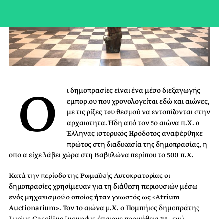
Ο
ι δημοπρασίες είναι ένα μέσο διεξαγωγής
εμπορίου που χρονολογείται εδώ και αιώνες,
με τις ρίζες του θεσμού να εντοπίζονται στην
αρχαιότητα. Ήδη από τον 5ο αιώνα π.Χ. ο
Έλληνας ιστορικός Ηρόδοτος αναφέρθηκε
πρώτος στη διαδικασία της δημοπρασίας, η
οποία είχε λάβει χώρα στη Βαβυλώνα περίπου το 500 π.Χ.
Κατά την περίοδο της Ρωμαϊκής Αυτοκρατορίας οι
δημοπρασίες χρησίμευαν για τη διάθεση περιουσιών μέσω
ενός μηχανισμού ο οποίος ήταν γνωστός ως «Atrium
Auctionarium». Τον 1ο αιώνα μ.Χ. ο Πομπήιος δημοπράτης
Lucius Caecilius Iucundus έπαιρνε προμήθεια 1%, ενώ