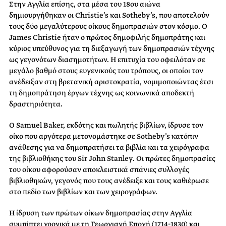
Στην Αγγλία επίσης, στα μέσα του 18ου αιώνα
δημιουργήθηκαν οι Christie’s και Sotheby’s, που αποτελούν
τους δύο μεγαλύτερους οίκους δημοπρασιών στον κόσμο. Ο
James Christie ήταν ο πρώτος δημοφιλής δημοπράτης και
κύριος υπεύθυνος για τη διεξαγωγή των δημοπρασιών τέχνης
ως γεγονότων διασημοτήτων. Η επιτυχία του οφειλόταν σε
μεγάλο βαθμό στους ευγενικούς του τρόπους, οι οποίοι τον
ανέδειξαν στη βρετανική αριστοκρατία, νομιμοποιώντας έτσι
τη δημοπράτηση έργων τέχνης ως κοινωνικά αποδεκτή
δραστηριότητα.
Ο Samuel Baker, εκδότης και πωλητής βιβλίων, ίδρυσε τον
οίκο που αργότερα μετονομάστηκε σε Sotheby’s κατόπιν
ανάθεσης για να δημοπρατήσει τα βιβλία και τα χειρόγραφα
της βιβλιοθήκης του Sir John Stanley. Οι πρώτες δημοπρασίες
του οίκου αφορούσαν αποκλειστικά σπάνιες συλλογές
βιβλιοθηκών, γεγονός που τους ανέδειξε και τους καθιέρωσε
στο πεδίο των βιβλίων και των χειρογράφων.
Η ίδρυση των πρώτων οίκων δημοπρασίας στην Αγγλία
συμπίπτει χρονικά με τη Γεωργιανή Εποχή (1714-1830) και