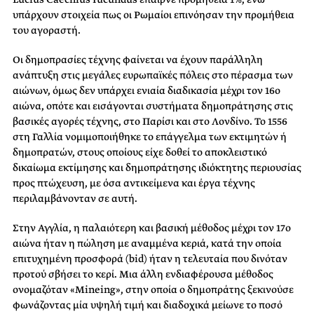
υπάρχουν στοιχεία πως οι Ρωμαίοι επινόησαν την προμήθεια
του αγοραστή.
Οι δημοπρασίες τέχνης φαίνεται να έχουν παράλληλη
ανάπτυξη στις μεγάλες ευρωπαϊκές πόλεις στο πέρασμα των
αιώνων, όμως δεν υπάρχει ενιαία διαδικασία μέχρι τον 16ο
αιώνα, οπότε και εισάγονται συστήματα δημοπράτησης στις
βασικές αγορές τέχνης, στο Παρίσι και στο Λονδίνο. Το 1556
στη Γαλλία νομιμοποιήθηκε το επάγγελμα των εκτιμητών ή
δημοπρατών, στους οποίους είχε δοθεί το αποκλειστικό
δικαίωμα εκτίμησης και δημοπράτησης ιδιόκτητης περιουσίας
προς πτώχευση, με όσα αντικείμενα και έργα τέχνης
περιλαμβάνονταν σε αυτή.
Στην Αγγλία, η παλαιότερη και βασική μέθοδος μέχρι τον 17ο
αιώνα ήταν η πώληση με αναμμένα κεριά, κατά την οποία
επιτυχημένη προσφορά (bid) ήταν η τελευταία που δινόταν
προτού σβήσει το κερί. Μια άλλη ενδιαφέρουσα μέθοδος
ονομαζόταν «Mineing», στην οποία ο δημοπράτης ξεκινούσε
φωνάζοντας μία υψηλή τιμή και διαδοχικά μείωνε το ποσό