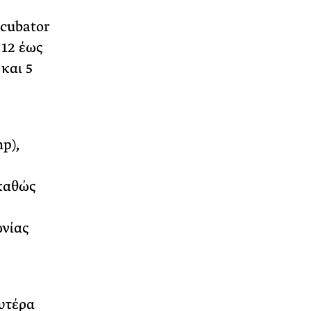
cubator
 12 έως
και 5
p),
 καθώς
ωνίας
ευτέρα