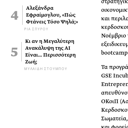
στρατηγικ
Αλεξάνδρα
οικονομικ
Εφραίμογλου, «Πώς
και περιλ
Φτάνεις Τόσο Ψηλά;»
κερδοσκοπ
ΡΙΑ ΣΠΥΡΟΥ
Νοέμβριο 
Κι αν η Μεγαλύτερη
εξειδικευ
Ανακάλυψη της AI
bootcamp
Είναι… Περισσότερη
Ζωή;
Τα προγρά
ΜΥΛΑΙΔΗ ΣΤΟΥΜΠΟΥ
GSE Incub
Entrepren
απευθύνον
ΟΚοιΠ (Α
Κερδοσκοπ
Σωματεία,
και φορεί