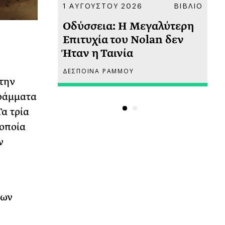
ΚΟΙΝΩΝΙΑ
1 ΑΥΓΟΥΣΤΟΥ 2026
ΒΙΒΛΙΟ
31
υ
Οδύσσεια: Η Μεγαλύτερη
Το
 πριν
Επιτυχία του Nolan δεν
Φω
Ήταν η Ταινία
Ακ
ΔΕΣΠΟΙΝΑ ΡΑΜΜΟΥ
ΡΙ
την
γράμματα
Τα τρία
 οποία
ν
μων