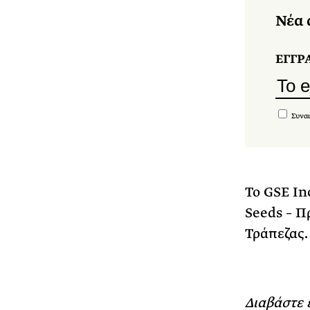
Νέα 
ΕΓΓΡ
Συναι
Το GSE In
Seeds – Π
Τράπεζας.
Διαβάστε 