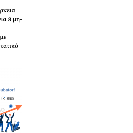
άρκεια
ια 8 μη-
 με
ντατικό