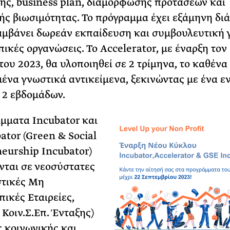
ής, business plan, διαμόρφωσης προτάσεων και
ής βιωσιμότητας. Το πρόγραμμα έχει εξάμηνη δι
αμβάνει δωρεάν εκπαίδευση και συμβουλευτική γ
ικές οργανώσεις. Το Accelerator, με έναρξη τον
του 2023, θα υλοποιηθεί σε 2 τρίμηνα, το καθένα
μένα γνωστικά αντικείμενα, ξεκινώντας με ένα ε
 2 εβδομάδων.
μματα Incubator και
ator (Green & Social
eurship Incubator)
ται σε νεοσύστατες
στικές Μη
ικές Εταιρείες,
 Κοιν.Σ.Επ. Ένταξης)
ς κοινωνικής και