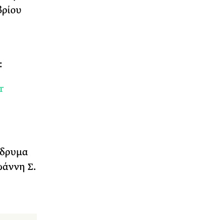
βρίου
:
r
Ίδρυμα
ωάννη Σ.