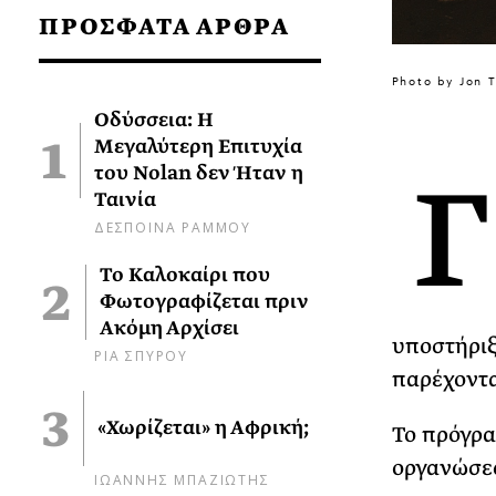
ΠΡΟΣΦΑΤΑ ΑΡΘΡΑ
Photo by Jon 
Οδύσσεια: Η
Μεγαλύτερη Επιτυχία
Γ
του Nolan δεν Ήταν η
Ταινία
ΔΕΣΠΟΙΝΑ ΡΑΜΜΟΥ
Το Καλοκαίρι που
Φωτογραφίζεται πριν
Ακόμη Αρχίσει
υποστήριξ
ΡΙΑ ΣΠΥΡΟΥ
παρέχοντα
«Χωρίζεται» η Αφρική;
Το πρόγρα
οργανώσεω
ΙΩΑΝΝΗΣ ΜΠΑΖΙΩΤΗΣ