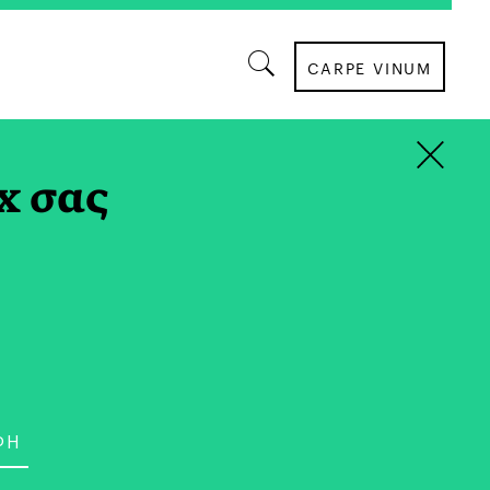
CARPE VINUM
×
ΓΙΚΟΤΗΤΑ
x σας
O