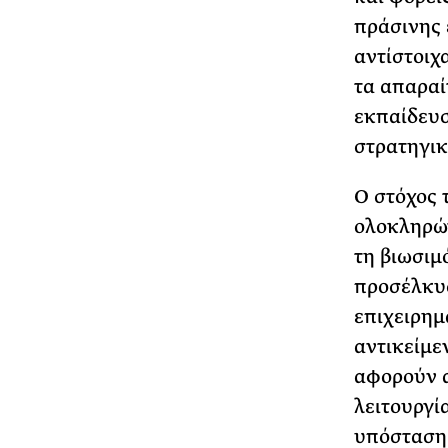
πράσινης 
αντίστοιχ
τα απαραί
εκπαίδευσ
στρατηγικ
Ο στόχος 
ολοκληρών
τη βιωσιμ
προσέλκυσ
επιχειρημ
αντικείμε
αφορούν α
λειτουργί
υπόσταση 