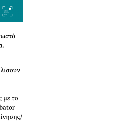
σωστό
α.
αλίσουν
 με το
bator
κίνησης/