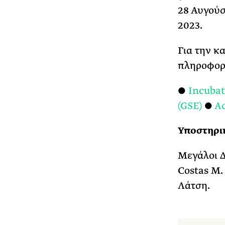
28 Αυγούσ
2023.
Για την κ
πληροφορί
●
Incubat
(GSE)
●
Ac
Υποστηρικ
Μεγάλοι Δ
Costas M.
Λάτση.