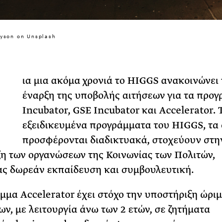
31 ΙΟΥΛΙΟΥ 2026
Το Καλοκαίρι πο
Tyson on Unsplash
Φωτογραφίζεται
Ακόμη Αρχίσει
ΡΙΑ ΣΠΥΡΟΥ
ια μια ακόμα χρονιά το HIGGS ανακοινώνει 
έναρξη της υποβολής αιτήσεων για τα προ
Incubator, GSE Incubator και Accelerator. 
εξειδικευμένα προγράμματα του HIGGS, τα
προσφέρονται διαδικτυακά, στοχεύουν στη
η των οργανώσεων της Κοινωνίας των Πολιτών,
ς δωρεάν εκπαίδευση και συμβουλευτική.
μμα Accelerator έχει στόχο την υποστήριξη ώρι
ν, με λειτουργία άνω των 2 ετών, σε ζητήματα