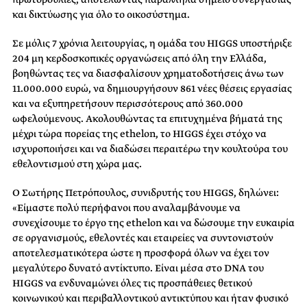
και δικτύωσης για όλο το οικοσύστημα.
Σε μόλις 7 χρόνια λειτουργίας, η ομάδα του HIGGS υποστήριξε
204 μη κερδοσκοπικές οργανώσεις από όλη την Ελλάδα,
βοηθώντας τες να διασφαλίσουν χρηματοδοτήσεις άνω των
11.000.000 ευρώ, να δημιουργήσουν 861 νέες θέσεις εργασίας
και να εξυπηρετήσουν περισσότερους από 360.000
ωφελούμενους. Ακολουθώντας τα επιτυχημένα βήματά της
μέχρι τώρα πορείας της ethelon, το HIGGS έχει στόχο να
ισχυροποιήσει και να διαδώσει περαιτέρω την κουλτούρα του
εθελοντισμού στη χώρα μας.
Ο Σωτήρης Πετρόπουλος, συνιδρυτής του HIGGS, δηλώνει:
«Είμαστε πολύ περήφανοι που αναλαμβάνουμε να
συνεχίσουμε το έργο της ethelon και να δώσουμε την ευκαιρία
σε οργανισμούς, εθελοντές και εταιρείες να συντονιστούν
αποτελεσματικότερα ώστε η προσφορά όλων να έχει τον
μεγαλύτερο δυνατό αντίκτυπο. Είναι μέσα στο DNA του
HIGGS να ενδυναμώνει όλες τις προσπάθειες θετικού
κοινωνικού και περιβαλλοντικού αντικτύπου και ήταν φυσικό