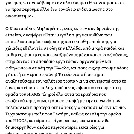
για εμάς να αναλάβουμε την πλατφόρμα εθελοντισμού ώστε
να προσφέρουμε άλλο ένα εργαλείο ενδυνάμωσης στο
οικοσύστημα».
Ο Κωσταπάνος Μηλιαρέσης, ένας εκ των συνιδρυτών της
ethelon, αναφέρει «Ήταν μεγάλη τιμή και ευθύνη που
αποτελέσαμε μέσο έκφρασης και ευαισθητοποίησης για
χιλιάδες εθελοντές σε όλη την Ελλάδα, από μικρά παιδιά και
μαθητές, φοιτητές και εργαζομένους μέχρι και συνταξιούχους,
στηρίζοντας το σπουδαίο έργο τόσων οργανισμών και
εκδηλώσεων σε όλη την Ελλάδα, και τους ευχαριστούμε όλους
γι’ αυτή την εμπιστοσύνη! Το τελευταίο διάστημα
αναζητούσαμε τον καλύτερο τρόπο για να συνεχιστεί αυτό το
έργο, και είμαστε πολύ χαρούμενοι, αφού πιστεύουμε ότι η
ομάδα του HIGGS πληροί όλα αυτά τα κριτήρια που
αναζητούσαμε, όπως η άμεση επαφή με την κοινωνία των
πολιτών και η προτεραιότητά τους για ουσιαστικό αντίκτυπο.
Ευχαριστούμε πολύ τον Σωτήρη, καθώς και όλη την ομάδα
του HIGGS, και είμαστε σίγουροι πως μέσω αυτών θα
δημιουργηθούν ακόμα περισσότερες ευκαιρίες για
εθελοντισμό και κοινωνική συμμετοχή».