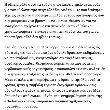
Η ethelon όλα αυτά τα χρόνια αποτέλεσε σημείο αναφοράς
για τον εθελοντισμό στην Ελλάδα. Από το 2012 που ξεκίνησε
είχε ως στόχο να προσφέρει μια λύση στους οργανισμούς που
δεν μπορούσαν να βρουν ικανό αριθμό εθελοντών για να
ενισχύσουν το έργο τους και στον κόσμο που ήθελε να
χρησιμοποιήσει την ενέργεια και τις ικανότητές του για να
προσφέρει, αλλά δεν ήξερε το πώς.
Έτσι δημιούργησε μια πλατφόρμα που να συνδέει αυτές τις
δύο ανάγκες και μέσα από ένα σύνολο δράσεων, εκδηλώσεων
και πρωτοβουλιών, κινητοποίησε και συνέδεσε άτομα,
αυτόνομες ομάδες, θεσμικούς φορείς και εταιρείες με μη
κερδοσκοπικούς οργανισμούς, αποσκοπώντας στην ανάπτυξη
συνεργειών μεταξύ τους με βάση την εθελοντική προσφορά.
Μεταξύ άλλων, αποκορύφωμα της δράσης της όλα αυτά τα
χρόνια, ήταν η συμβολή της στη διαχείριση κρίσεων στις
δύσκολες στιγμές της χώρας, όπως στις πυρκαγιές στο Μάτι,
όπου πάνω από 250.000 άνθρωποι ενημερώθηκαν μέσω της
ethelon για το πώς μπορούσαν να υποστηρίξουν τους
συνανθρώπους τους.