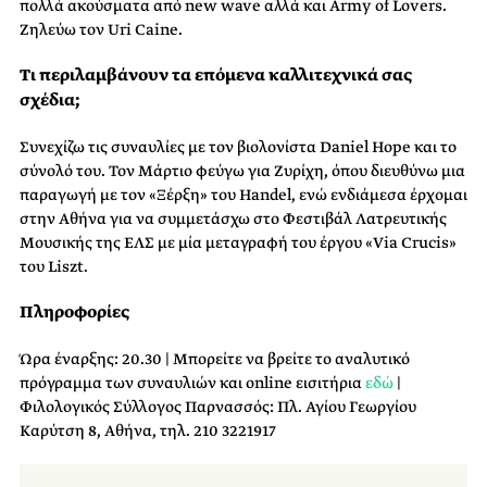
πολλά ακούσματα από new wave αλλά και Army of Lovers.
Ζηλεύω τον Uri Caine.
Τι περιλαμβάνουν τα επόμενα καλλιτεχνικά σας
σχέδια;
Συνεχίζω τις συναυλίες με τον βιολονίστα Daniel Hope και το
σύνολό του. Τον Μάρτιο φεύγω για Ζυρίχη, όπου διευθύνω μια
παραγωγή με τον «Ξέρξη» του Handel, ενώ ενδιάμεσα έρχομαι
στην Αθήνα για να συμμετάσχω στο Φεστιβάλ Λατρευτικής
Μουσικής της ΕΛΣ με μία μεταγραφή του έργου «Via Crucis»
του Liszt.
Πληροφορίες
Ώρα έναρξης: 20.30 | Μπορείτε να βρείτε το αναλυτικό
πρόγραμμα των συναυλιών και online εισιτήρια
εδώ
|
Φιλολογικός Σύλλογος Παρνασσός: Πλ. Αγίου Γεωργίου
Καρύτση 8, Αθήνα, τηλ. 210 3221917