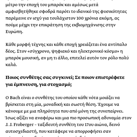
μέτρο την εποχή του μπαρόκ και αμέσως μετά
αμφισβητήθηκε σφοδρά παρότι το ιδανικό της φυσικότητας
παρέμεινε εν ισχύ για τουλάχιστον 100 χρόνια ακόμη, ας
πούμε μέχρι την επικράτηση της εκβιομηχάνισης στην
Ευρώπη.
Κάθε μορφή τέχνης και κάθε εποχή χρειάζεται ένα αντίπαλο
δέος. Στον «σύγχρονο, ψηφιακό και ηλεκτρονικό κόσμο» η
μπαρόκ μουσική, αν μη τι άλλο, επιτελεί αυτόν τον ρόλο πολύ
καλά.
Ποιος συνθέτης σας συγκινεί; Σε ποιον επιστρέφετε
για έμπνευση, για στοχασμό;
Ο Bach είναι ο συνθέτης του οποίου κάθε νότα μοιάζει να
βρίσκεται στη μία, μοναδική και σωστή θέση. Έχουμε να
κάνουμε με μια πληρότητα που από μόνη της συνεπαίρνει.
Ίσως αξίζει να αναφέρω και μια πιο προσωπική αδυναμία στον
J. J. Froberger – ταξιδευτή συνθέτη του 17ου αιώνα, δεινό
αυτοσχεδιαστή, που κατάφερε να απορροφήσει σαν