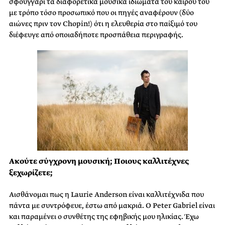
σφουγγάρι τα διαφορετικά μουσικά ιδιώματα του καιρού του
με τρόπο τόσο προσωπικό που οι πηγές αναφέρουν (δύο
αιώνες πριν τον Chopin!) ότι η ελευθερία στο παίξιμό του
διέφευγε από οποιαδήποτε προσπάθεια περιγραφής.
Ακούτε σύγχρονη μουσική; Ποιους καλλιτέχνες
ξεχωρίζετε;
Αισθάνομαι πως η Laurie Anderson είναι καλλιτέχνιδα που
πάντα με συντρόφευε, έστω από μακριά. Ο Peter Gabriel είναι
και παραμένει ο συνθέτης της εφηβικής μου ηλικίας. Έχω