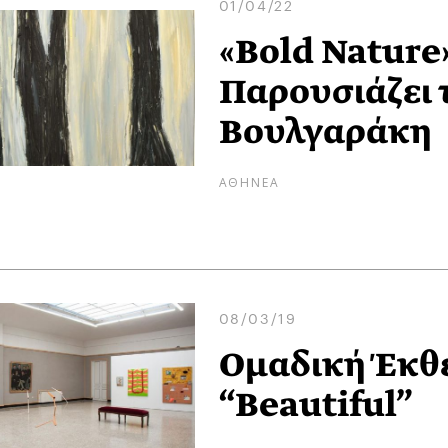
01/04/22
«Bold Nature»
Παρουσιάζει 
Βουλγαράκη
ΑΘΗΝΕΑ
08/03/19
Ομαδική Έκθ
“Beautiful”