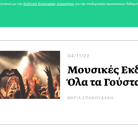
υναινώ με την
Πολιτική Προστασίας Απορρήτου
για την επεξεργασία προσωπικών δεδομέ
ΑΡΗΣ ΓΑΒΡΙΕΛΑΤΟΣ
04/11/22
Μουσικές Εκδ
Όλα τα Γούστ
ΜΑΡΙΑ ΣΠΑΝΟΥΔΑΚΗ