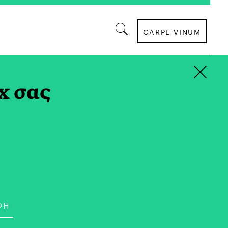
CARPE VINUM
×
ΠΑΡΝΑΣΣΟΣ TAG
x σας
ΠΟΛΙΤΙΣΜΟΣ
αρόκ Μουσικής | Ο
ρυσικόπουλος μιλάει