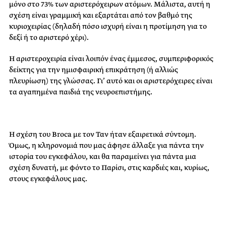
μόνο στο 73% των αριστερόχειρων ατόμων. Μάλιστα, αυτή η
σχέση είναι γραμμική και εξαρτάται από τον βαθμό της
κυριοχειρίας (δηλαδή πόσο ισχυρή είναι η προτίμηση για το
δεξί ή το αριστερό χέρι).
Η αριστεροχειρία είναι λοιπόν ένας έμμεσος, συμπεριφορικός
δείκτης για την ημισφαιρική επικράτηση (ή αλλιώς
πλευρίωση) της γλώσσας. Γι’ αυτό και οι αριστερόχειρες είναι
τα αγαπημένα παιδιά της νευροεπιστήμης.
Η σχέση του
Broca
με τον Ταν ήταν εξαιρετικά σύντομη.
Όμως, η κληρονομιά που μας άφησε άλλαξε για πάντα την
ιστορία του εγκεφάλου, και θα παραμείνει για πάντα μια
σχέση δυνατή, με φόντο το Παρίσι, στις καρδιές και, κυρίως,
στους εγκεφάλους μας.