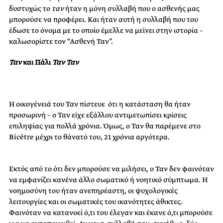
δυστυχώς το
ταν
ήταν η μόνη συλλαβή που ο ασθενής μας
μπορούσε να προφέρει. Και ήταν αυτή η συλλαβή που του
έδωσε το όνομα με το οποίο έμελλε να μείνει στην ιστορία –
καλωσορίστε τον “Ασθενή Ταν”.
Ταν
και Πάλι
Τ
αν Ταν
H οικογένειά του Ταν πίστευε ότι η κατάσταση θα ήταν
προσωρινή – ο Ταν είχε εξάλλου αντιμετωπίσει κρίσεις
επιληψίας για πολλά χρόνια. Όμως, ο
Ταν
θα παρέμενε στο
Bicêtre μέχρι το θάνατό του, 21 χρόνια αργότερα.
Εκτός από το ότι δεν μπορούσε να μιλήσει, ο Ταν δεν φαινόταν
να εμφανίζει κανένα άλλο σωματικό ή νοητικό σύμπτωμα. Η
νοημοσύνη του ήταν ανεπηρέαστη, οι ψυχολογικές
λειτουργίες και οι σωματικές του ικανότητες άθικτες.
Φαινόταν να κατανοεί ό,τι του έλεγαν και έκανε ό,τι μπορούσε