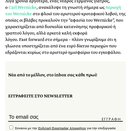
Λίγα χρόνια αργότερα, ένας νεαρός Γερμανός γιατρός,
ο
Carl Wernicke
,
ανακάλυψε τη γνωστή σήμερα ως
περιοχή
του Wernicke
στο φλοιό του αριστερού κροταφικού λοβού, της
οποίας οι βλάβες προκαλούν την “αφασία του Wernicke”, που
χαρακτηρίζεται από δυσκολία κατανόησης προφορικού ή
γραπτού λόγου, αλλά αρκετά καλή εκφορά
λόγου.
Fast
forward
στο σήμερα – πλέον γνωρίζουμε ότι η
γλώσσα υποστηρίζεται από ένα ευρύ δίκτυο περιοχών που
εδράζονται κυρίως στο αριστερό ημισφαίριο του εγκεφάλου.
Νέα από το μέλλον, στο inbox σας κάθε πρωί!
ΕΓΓΡΑΦΕΙΤΕ ΣΤΟ NEWSLETTER
Συναινώ με την
Πολιτική Προστασίας Απορρήτου
για την επεξεργασία