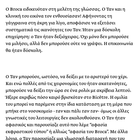
Ο Broca ειδικευόταν στη μελέτη της γλώσσας. Ο Ταν και η
κλινική του εικόνα τον ενθουσίασαν! Αφήνοντας τη
γάγγραινα στη άκρη για λίγο, αποφάσισε να εξετάσει
συστηματικά τις ικανότητες του Ταν. Ήταν μια δύσκολη
επιχείρηση: ο Ταν ήταν δεξιόχειρας. Όχι μόνο δεν μπορούσε
να μιλήσει, αλλά δεν μπορούσε ούτε να γράψει. Η επικοινωνία
θα ήταν δύσκολη.
Ο Ταν μπορούσε, ωστόσο, να δείξει με το αριστερό του χέρι.
Και ενώ πολλές από τις χειρονομίες του ήταν ακατανόητες,
μπορούσε να δείξει την ώρα σε ένα ρολόι με ακρίβεια λεπτού.
Ήξερε ακριβώς πόσο καιρό βρισκόταν στο Bicêtre. Η ομιλία
του μπορεί να παρέμενε στην ίδια κατάσταση με τη μέρα που
μπήκε στο νοσοκομείο –
ταν
και πάλι
ταν ταν
– όμως οι άλλες
γνωστικές του λειτουργίες δεν ακολουθούσαν. Ο Ταν ήταν
αφασικός και παρουσίαζε αυτό που λέμε “αφασία
εκφραστικού τύπου” ή αλλιώς “αφασία του Broca”. Με άλλα
λόγια, ο Ταν παρουσίαζε μια γλωσσική διαταραχή που του