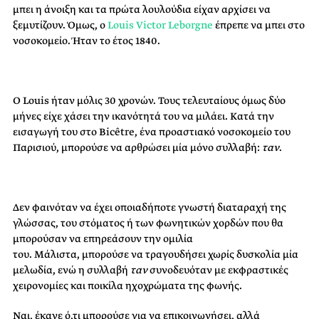
μπει η άνοιξη και τα πρώτα λουλούδια είχαν αρχίσει να
ξεμυτίζουν. Όμως, ο
Louis
Victor
Leborgne
έπρεπε να μπει στο
νοσοκομείο. Ήταν το έτος 1840.
Ο
Louis
ήταν μόλις 30 χρονών. Τους τελευταίους όμως δύο
μήνες
είχε χάσει την ικανότητά του να μιλάει. Κατά την
εισαγωγή του στο Bicêtre, ένα προαστιακό νοσοκομείο του
Παρισιού, μπορούσε να αρθρώσει μία μόνο συλλαβή:
ταν
.
Δεν φαινόταν να έχει οποιαδήποτε γνωστή διαταραχή της
γλώσσας, του στόματος ή των φωνητικών χορδών που θα
μπορούσαν να επηρεάσουν την ομιλία
του.
Μάλιστα,
μπορούσε να τραγουδήσει χωρίς δυσκολία μία
μελωδία
, ενώ η συλλαβή
ταν
συνοδευόταν με εκφραστικές
χειρονομίες και ποικίλα ηχοχρώματα της φωνής.
Ναι, έκανε ό,τι μπορούσε για να επικοινωνήσει, αλλά