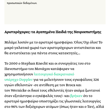
προσωπικών δεδομένων.
Αριστερόχειρες: τα Αγαπημένα Παιδιά της Νευροεπιστήμης
Μιλάμε λοιπόν με το αριστερό ημισφαίριο. Όλοι; Όχι όλοι! Το
μικρό γαλατικό χωριό των αριστερόχειρων αντιστέκεται και
θα αντιστέκεται για πάντα στους κατακτητές…
Το 2000 ο Stephan
Knecht
και οι συνεργάτες του στο
Πανεπιστήμιο του Μονάχου κατάφεραν να
χρησιμοποιήσουν
λειτουργικό διακρανιακό
υπέρηχο
Doppler
για να μελετήσουν τους εγκεφάλους 326
υγιών εθελοντών -σε αντίθεση με τον
Broca
και
τον
Wernicke
οι δικοί τους εθελοντές ήταν ακόμα ζωντανοί
όταν εξετάστηκε ο εγκέφαλός τους!- και
βρήκαν
ότι το
αριστερό ημισφαίριο υποστηρίζει τις γλωσσικές λειτουργίες
στο 96% των δεξιόχειρων ατόμων (όπως ήταν και ο Ταν), αλλά