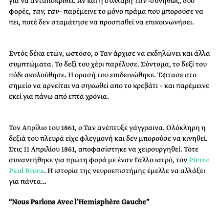
για να ανταποκριθεί. Αν και η συλλαβή
ταν
-συνήθως, δύο
φορές,
ταν, ταν
– παρέμεινε το μόνο πράμα που μπορούσε να
πει, ποτέ δεν σταμάτησε να προσπαθεί να επικοινωνήσει.
Εντός δέκα ετών, ωστόσο, ο Ταν άρχισε να εκδηλώνει και άλλα
συμπτώματα. Το δεξί του χέρι παρέλυσε. Σύντομα, το δεξί του
πόδι ακολούθησε. Η όρασή του επιδεινώθηκε. Έφτασε στο
σημείο να αρνείται να σηκωθεί από το κρεβάτι – και παρέμεινε
εκεί για πάνω από επτά χρόνια.
Τον Απρίλιο του 1861, ο Ταν ανέπτυξε γάγγραινα. Ολόκληρη η
δεξιά του πλευρά είχε φλεγμονή και δεν μπορούσε να κινηθεί.
Στις 11 Απριλίου 1861, αποφασίστηκε να χειρουργηθεί. Τότε
συναντήθηκε για πρώτη φορά με έναν Γάλλο ιατρό, τον
Pierre
Paul Broca
. Η ιστορία της νευροεπιστήμης έμελλε να αλλάξει
για πάντα…
“Nous Parlons Avec l’Hemisphère Gauche”