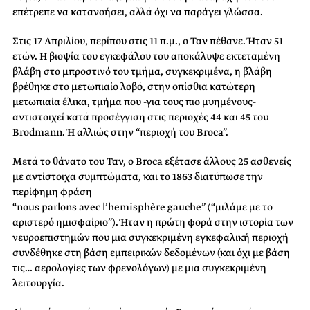
επέτρεπε να κατανοήσει, αλλά όχι να παράγει γλώσσα.
Στις 17 Απριλίου, περίπου στις 11 π.μ., ο Ταν πέθανε. Ήταν 51
ετών. Η βιοψία του εγκεφάλου του αποκάλυψε εκτεταμένη
βλάβη στο μπροστινό του τμήμα, συγκεκριμένα, η βλάβη
βρέθηκε στο μετωπιαίο λοβό, στην οπίσθια κατώτερη
μετωπιαία έλικα, τμήμα που -για τους πιο μυημένους-
αντιστοιχεί κατά προσέγγιση στις περιοχές 44 και 45 του
Brodmann. Ή αλλιώς στην
“
περιοχή
του Broca”.
Μετά το θάνατο του Ταν, ο
Broca
εξέτασε άλλους 25 ασθενείς
με αντίστοιχα συμπτώματα, και το 1863 διατύπωσε την
περίφημη φράση
“
nous parlons avec l
’
hemisph
è
re gauche”
(“μιλάμε με το
αριστερό ημισφαίριο”). Ήταν η πρώτη φορά στην ιστορία των
νευροεπιστημών που μια συγκεκριμένη εγκεφαλική περιοχή
συνδέθηκε στη βάση εμπειρικών δεδομένων (και όχι με βάση
τις… αερολογίες των φρενολόγων) με μια συγκεκριμένη
λειτουργία.