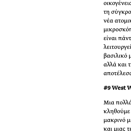
οικογένει
τη σύγκρο
νέα ατομικ
μικροσκόπ
είναι πάν
λειτουργε
βασιλικό 
αλλά και 
αποτέλεσα
#9 West 
Μια πολλά
κληθούμε 
μακρινό μ
και μιας 