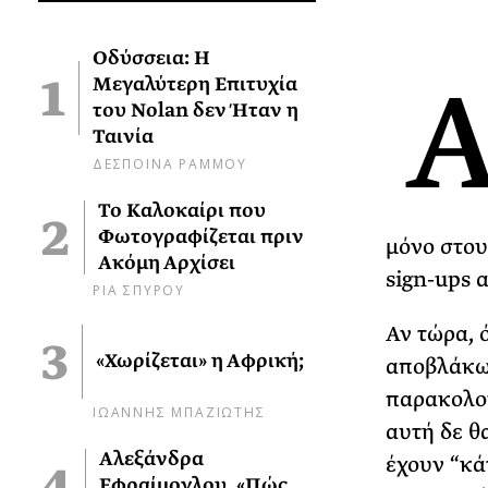
Οδύσσεια: Η
Μεγαλύτερη Επιτυχία
του Nolan δεν Ήταν η
Ταινία
ΔΕΣΠΟΙΝΑ ΡΑΜΜΟΥ
Το Καλοκαίρι που
Φωτογραφίζεται πριν
μόνο στου
Ακόμη Αρχίσει
sign-ups 
ΡΙΑ ΣΠΥΡΟΥ
Αν τώρα, 
«Χωρίζεται» η Αφρική;
αποβλάκωσ
παρακολου
ΙΩΑΝΝΗΣ ΜΠΑΖΙΩΤΗΣ
αυτή δε θ
Αλεξάνδρα
έχουν “κά
Εφραίμογλου, «Πώς