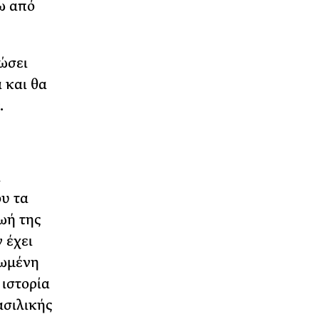
ω από
ιώσει
 και θα
.
α
ου τα
ζωή της
 έχει
ρωμένη
 ιστορία
ασιλικής