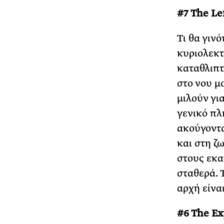
#7 The Le
Τι θα γιν
κυριολεκτ
καταθλιπτ
στο νου μ
μιλούν γι
γενικό πλ
ακούγοντα
και στη ζ
στους εκα
σταθερά. 
αρχή είναι
#6 The E