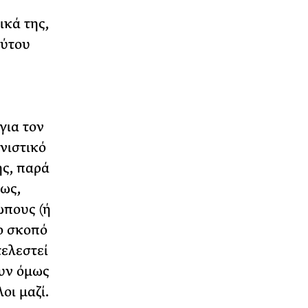
ικά της,
ούτου
για τον
νιστικό
ης, παρά
ως,
ώπους (ή
το σκοπό
τελεστεί
ουν όμως
οι μαζί.