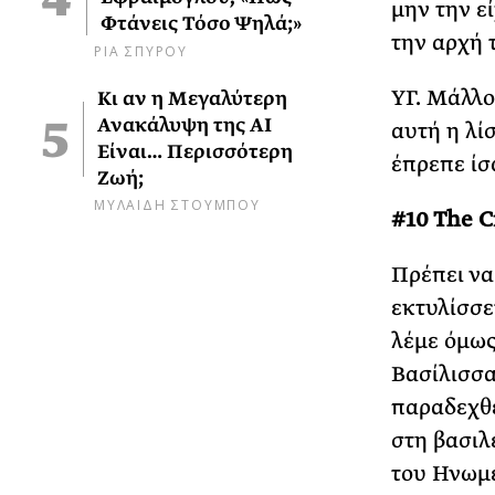
μην την ε
Φτάνεις Τόσο Ψηλά;»
την αρχή 
ΡΙΑ ΣΠΥΡΟΥ
ΥΓ. Μάλλο
Κι αν η Μεγαλύτερη
Ανακάλυψη της AI
αυτή η λί
Είναι… Περισσότερη
έπρεπε ίσ
Ζωή;
ΜΥΛΑΙΔΗ ΣΤΟΥΜΠΟΥ
#10 The 
Πρέπει να
εκτυλίσσε
λέμε όμως
Βασίλισσα
παραδεχθε
στη βασιλ
του Ηνωμέ