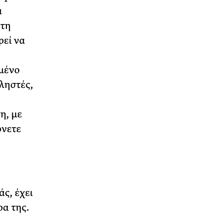
α
στη
ρεί να
μένο
ληστές,
η, με
ρνετε
ς, έχει
α της.