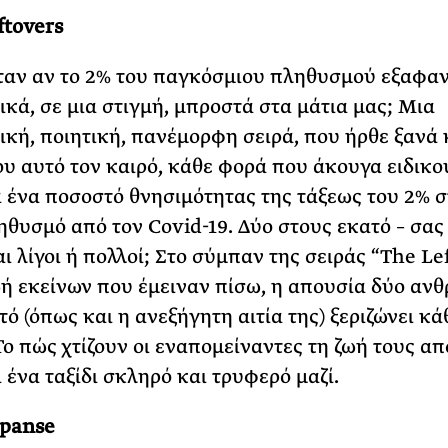
ftovers
όταν αν το 2% του παγκόσμιου πληθυσμού εξαφαν
ικά, σε μια στιγμή, μπροστά στα μάτια μας; Μια
ική, ποιητική, πανέμορφη σειρά, που ήρθε ξανά 
ου αυτό τον καιρό, κάθε φορά που άκουγα ειδικο
α ένα ποσοστό θνησιμότητας της τάξεως του 2% σ
ηθυσμό από τον Covid-19. Δύο στους εκατό – σας
ι λίγοι ή πολλοί; Στο σύμπαν της σειράς “The Le
ωή εκείνων που έμειναν πίσω, η απουσία δύο αν
τό (όπως και η ανεξήγητη αιτία της) ξεριζώνει κά
Το πώς χτίζουν οι εναπομείναντες τη ζωή τους απ
 ένα ταξίδι σκληρό και τρυφερό μαζί.
xpanse