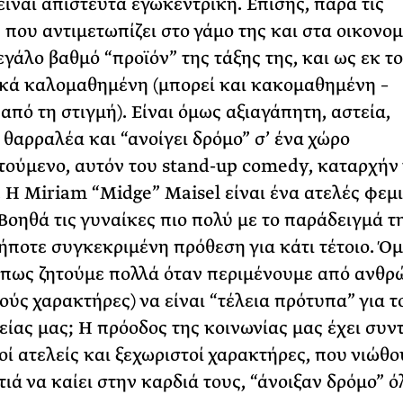
 είναι απίστευτα εγωκεντρική. Επίσης, παρά τις
 που αντιμετωπίζει στο γάμο της και στα οικονομ
μεγάλο βαθμό “προϊόν” της τάξης της, και ως εκ τ
κά καλομαθημένη (μπορεί και κακομαθημένη –
από τη στιγμή). Είναι όμως αξιαγάπητη, αστεία,
 θαρραλέα και “ανοίγει δρόμο” σ’ ένα χώρο
ούμενο, αυτόν του stand-up comedy, καταρχήν 
. Η Miriam “Midge” Maisel είναι ένα ατελές φεμι
Βοηθά τις γυναίκες πιο πολύ με το παράδειγμά τ
ήποτε συγκεκριμένη πρόθεση για κάτι τέτοιο. Όμ
ήπως ζητούμε πολλά όταν περιμένουμε από ανθρ
ούς χαρακτήρες) να είναι “τέλεια πρότυπα” για 
είας μας; Η πρόοδος της κοινωνίας μας έχει συν
οί ατελείς και ξεχωριστοί χαρακτήρες, που νιώθ
ιά να καίει στην καρδιά τους, “άνοιξαν δρόμο” όλ