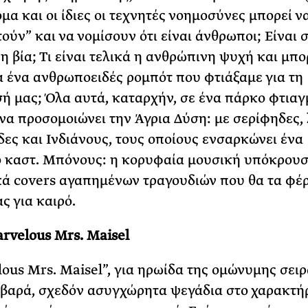
όμα και οι ίδιες οι τεχνητές νοημοσύνες μπορεί ν
ούν” και να νομίσουν ότι είναι άνθρωποι; Είναι 
η βία; Τι είναι τελικά η ανθρώπινη ψυχή και μπο
ια ένα ανθρωποειδές ρομπότ που φτιάξαμε για τη
ή μας; Όλα αυτά, καταρχήν, σε ένα πάρκο φτιαγ
 να προσομοιώνει την Άγρια Δύση: με σερίφηδες, 
ες και Ινδιάνους, τους οποίους ενσαρκώνει ένα
ό καστ. Μπόνους: η κορυφαία μουσική υπόκρουσ
ά covers αγαπημένων τραγουδιών που θα τα φέ
ς για καιρό.
rvelous Mrs. Maisel
ous Mrs. Maisel”, για ηρωίδα της ομώνυμης σειρά
βαρά, σχεδόν ασυγχώρητα ψεγάδια στο χαρακτήρ