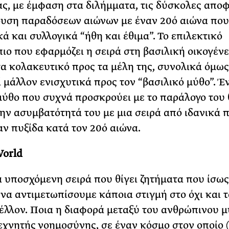
ας, με έμφαση στα διλήμματα, τις δύσκολες αποφ
υση παραδόσεων αιώνων με έναν 20ό αιώνα που
ά και συλλογικά “ήθη και έθιμα”. Το επιλεκτικό
ιο που εφαρμόζει η σειρά στη βασιλική οικογένε
τα κολακευτικό προς τα μέλη της, συνολικά όμως
ί μάλλον ενισχυτικά προς τον “βασιλικό μύθο”. Έ
μύθο που συχνά προσκρούει με το παράλογο του 
την ασυμβατότητά του με μια σειρά από ιδανικά 
ν πυξίδα κατά τον 20ό αιώνα.
World
 υποσχόμενη σειρά που θίγει ζητήματα που ίσως
να αντιμετωπίσουμε κάποια στιγμή στο όχι και 
έλλον. Ποια η διαφορά μεταξύ του ανθρώπινου 
τεχνητής νοημοσύνης, σε έναν κόσμο στον οποίο (