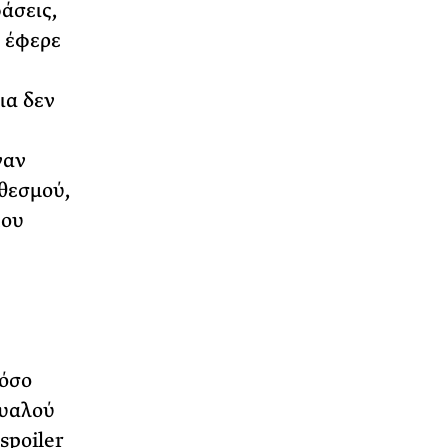
άσεις,
 έφερε
ια δεν
ναν
θεσμού,
που
τόσο
μυαλού
spoiler