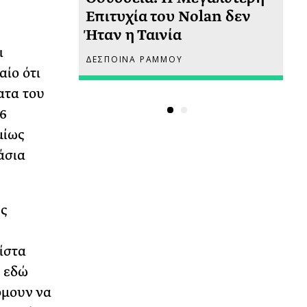
 πριν
Επιτυχία του Nolan δεν
Φω
Ήταν η Ταινία
Ακ
ι
ΔΕΣΠΟΙΝΑ ΡΑΜΜΟΥ
ΡΙ
αίο ότι
ατα του
6
μίως
άσια
ής
ίστα
ε εδώ
όμουν να