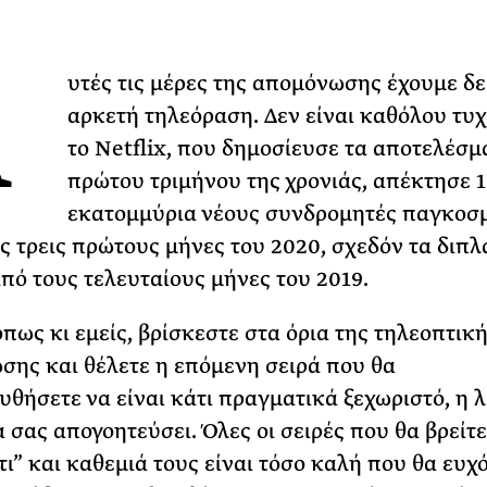
Φωτογραφίζεται
Ακόμη Αρχίσει
Α
υτές τις μέρες της απομόνωσης έχουμε δε
ΡΙΑ ΣΠΥΡΟΥ
αρκετή τηλεόραση. Δεν είναι καθόλου τυχ
το Netflix, που δημοσίευσε τα αποτελέσμ
πρώτου τριμήνου της χρονιάς, απέκτησε 1
εκατομμύρια νέους συνδρομητές παγκοσ
ς τρεις πρώτους μήνες του 2020, σχεδόν τα διπλ
από τους τελευταίους μήνες του 2019.
όπως κι εμείς, βρίσκεστε στα όρια της τηλεοπτικ
ης και θέλετε η επόμενη σειρά που θα
θήσετε να είναι κάτι πραγματικά ξεχωριστό, η λ
α σας απογοητεύσει. Όλες οι σειρές που θα βρείτ
τι” και καθεμιά τους είναι τόσο καλή που θα ευχ