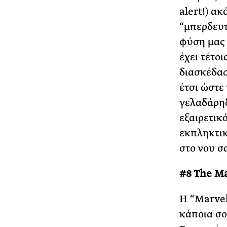
alert!) ακ
“μπερδευτ
φύση μας 
έχει τέτο
διασκέδασ
έτσι ώστε
γελαδάρηδ
εξαιρετικ
εκπληκτικ
στο νου σα
#8 The Ma
Η “Marvel
κάποια σο