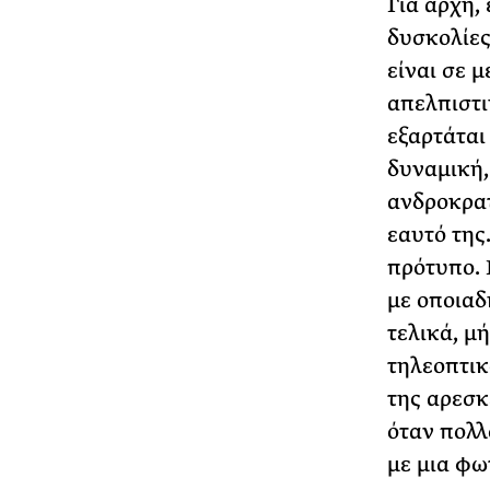
Για αρχή,
δυσκολίες
είναι σε 
απελπιστι
εξαρτάται 
δυναμική,
ανδροκρατ
εαυτό της
πρότυπο. 
με οποιαδ
τελικά, μ
τηλεοπτικ
της αρεσκ
όταν πολλ
με μια φωτ