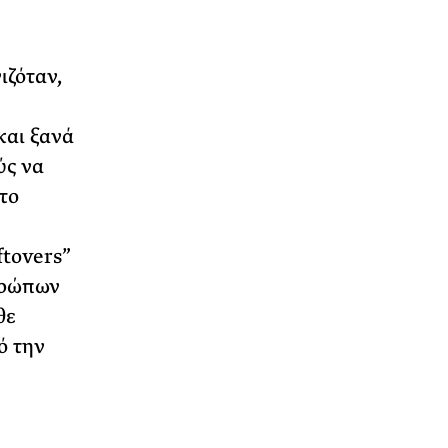
ιζόταν,
και ξανά
ύς να
το
ftovers”
θρώπων
θε
ό την