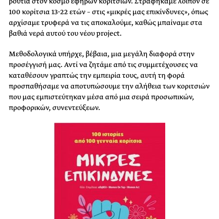
βουτιά στον κόσμο έφηβων κοριτσιών. Στραφήκαμε λοιπόν σε
100 κορίτσια 13-22 ετών – στις «μικρές μας επικίνδυνες», όπως
αρχίσαμε τρυφερά να τις αποκαλούμε, καθώς μπαίναμε στα
βαθιά νερά αυτού του νέου project.
Μεθοδολογικά υπήρχε, βέβαια, μια μεγάλη διαφορά στην
προσέγγισή μας. Αντί να ζητάμε από τις συμμετέχουσες να
καταθέσουν γραπτώς την εμπειρία τους, αυτή τη φορά
προσπαθήσαμε να αποτυπώσουμε την αλήθεια των κοριτσιών
που μας εμπιστεύτηκαν μέσα από μια σειρά προσωπικών,
προφορικών, συνεντεύξεων.