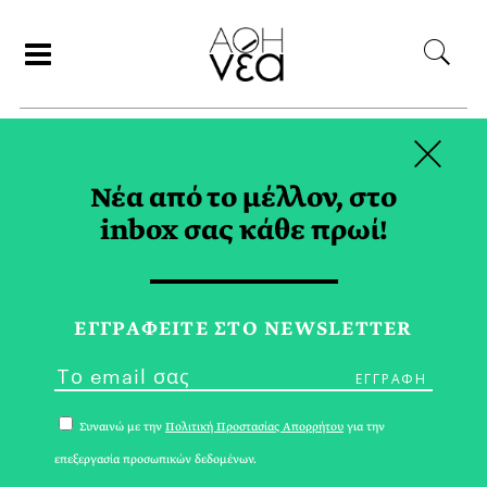
×
ΑΝΑΖΗΤΗΣΗ
Νέα από το μέλλον, στο
inbox σας κάθε πρωί!
ΜΑΡΤΙΟΣ 2024
ΕΓΓPΑΦΕΙΤΕ ΣΤΟ NEWSLETTER
Συναινώ με την
Πολιτική Προστασίας Απορρήτου
για την
επεξεργασία προσωπικών δεδομένων.