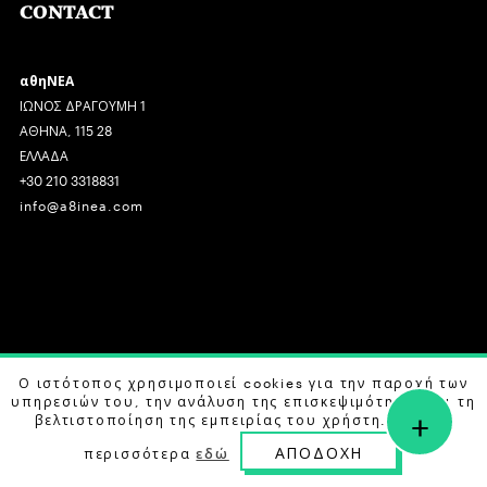
CONTACT
αθηΝΕΑ
ΙΩΝΟΣ ΔΡΑΓΟΥΜΗ 1
ΑΘΗΝΑ, 115 28
ΕΛΛΑΔΑ
+30 210 3318831
info@a8inea.com
COPYRIGHT © 2026 αθηΝΕΑ, ALL RIGHTS RESERVED.
Ο ιστότοπος χρησιμοποιεί cookies για την παροχή των
υπηρεσιών του, την ανάλυση της επισκεψιμότητας και τη
+
DESIGN BY
G DESIGN STUDIO
. DEVELOPED BY
B LABS
.
βελτιστοποίηση της εμπειρίας του χρήστη. Μάθετε
ΑΠΟΔΟΧΗ
περισσότερα
εδώ