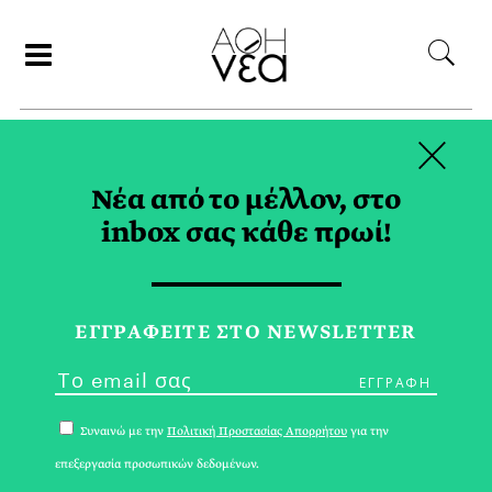
×
ΑΝΑΖΗΤΗΣΗ
Νέα από το μέλλον, στο
inbox σας κάθε πρωί!
ΜΑΡΤΙΟΣ 2024
ΕΓΓPΑΦΕΙΤΕ ΣΤΟ NEWSLETTER
Συναινώ με την
Πολιτική Προστασίας Απορρήτου
για την
επεξεργασία προσωπικών δεδομένων.