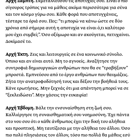
Αρχή Πέμπτη.
Εκμεταλλεύσου τις αποτυχίες σου. Είναι ο πιο
σίγουρος τρόπος για να μάθεις ακόμα περισσότερα για σένα
και τον κόσμο γύρω σου. Κάθε φορά που αποτυγχάνεις,
τέσταρε τα όριά σου. Πες: “τι μπορώ να κάνω ώστε σε δύο
χρόνια από σήμερα αυτή η αποτυχία να είναι ό,τι καλύτερο
μου έχει συμβεί;”. Όσο οξύμωρο και αν ακούγεται, πετυχαίνει.
Δοκίμασέ το.
Αρχή Έκτη.
Ζεις και λειτουργείς σε ένα κοινωνικό σύνολο.
Όποιο και αν είναι αυτό. Μη το αγνοείς. Αναζήτησε την
συντροφιά δημιουργικών ανθρώπων που θα σε “τραβήξουν”
μπροστά. Εμπνεύσου από το έργο ανθρώπων που θαυμάζεις.
Ζήτα την ανατροφοδότησή τους και δέξου την βοήθειά τους.
Κάνε ερωτήσεις. Μην ξεχνάς ότι μια απάντηση μπορεί να σε
“ξεκλειδώσει”. Μην χάσεις την ευκαιρία!
Αρχή Έβδομη.
Βάλε την ενσυναίσθηση στη ζωή σου.
Καλλιέργησε τη συναισθηματική σου νοημοσύνη. Έχε πάντα
στο νου σου ότι ο κάθε άνθρωπος έχει την δική του αλήθεια
και προοπτική. Μη ταυτίζεσαι με την αλήθεια του άλλου. Όσο
πιο πολύ πλησιάσεις τον άλλον, τόσο πιο πολλά θα μάθεις εσύ