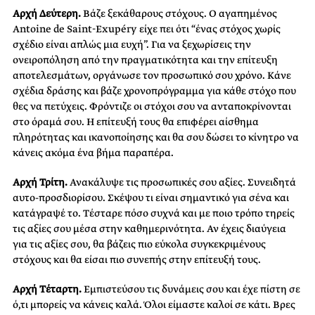
Αρχή Δεύτερη.
Βάζε ξεκάθαρους στόχους. Ο αγαπημένος
Antoine de Saint-Exupéry είχε πει ότι “ένας στόχος χωρίς
σχέδιο είναι απλώς μια ευχή”. Για να ξεχωρίσεις την
ονειροπόληση από την πραγματικότητα και την επίτευξη
αποτελεσμάτων, οργάνωσε τον προσωπικό σου χρόνο. Κάνε
σχέδια δράσης και βάζε χρονοπρόγραμμα για κάθε στόχο που
θες να πετύχεις. Φρόντιζε οι στόχοι σου να ανταποκρίνονται
στο όραμά σου. Η επίτευξή τους θα επιφέρει αίσθημα
πληρότητας και ικανοποίησης και θα σου δώσει το κίνητρο να
κάνεις ακόμα ένα βήμα παραπέρα.
Αρχή Τρίτη.
Ανακάλυψε τις προσωπικές σου αξίες. Συνειδητά
αυτο-προσδιορίσου. Σκέψου τι είναι σημαντικό για σένα και
κατάγραψέ το. Τέσταρε πόσο συχνά και με ποιο τρόπο τηρείς
τις αξίες σου μέσα στην καθημερινότητα. Αν έχεις διαύγεια
για τις αξίες σου, θα βάζεις πιο εύκολα συγκεκριμένους
στόχους και θα είσαι πιο συνεπής στην επίτευξή τους.
Αρχή Τέταρτη.
Εμπιστεύσου τις δυνάμεις σου και έχε πίστη σε
ό,τι μπορείς να κάνεις καλά. Όλοι είμαστε καλοί σε κάτι. Βρες