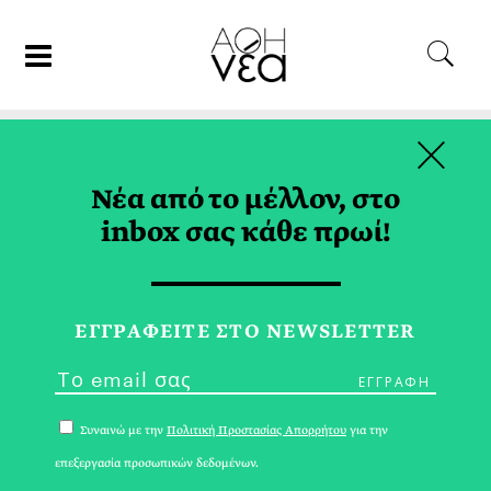
×
25/01/19
ΨΥΧΟΛΟΓΙΑ
Νέα από το μέλλον, στο
Ηγεσία Εαυτού
inbox σας κάθε πρωί!
ΜΑΡΙΑ ΓΙΑΝΝΙΟΥ
ΕΓΓPΑΦΕΙΤΕ ΣΤΟ NEWSLETTER
Συναινώ με την
Πολιτική Προστασίας Απορρήτου
για την
επεξεργασία προσωπικών δεδομένων.