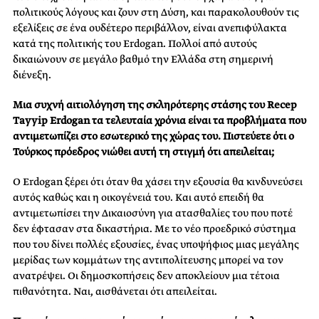
πολιτικούς λόγους και ζουν στη Δύση, και παρακολουθούν τις
εξελίξεις σε ένα ουδέτερο περιβάλλον, είναι ανεπιφύλακτα
κατά της πολιτικής του Erdogan. Πολλοί από αυτούς
δικαιώνουν σε μεγάλο βαθμό την Ελλάδα στη σημερινή
διένεξη.
Μια συχνή αιτιολόγηση της σκληρότερης στάσης του Recep
Tayyip Erdogan τα τελευταία χρόνια είναι τα προβλήματα που
αντιμετωπίζει στο εσωτερικό της χώρας του. Πιστεύετε ότι ο
Τούρκος πρόεδρος νιώθει αυτή τη στιγμή ότι απειλείται;
Ο Erdogan ξέρει ότι όταν θα χάσει την εξουσία θα κινδυνεύσει
αυτός καθώς και η οικογένειά του. Και αυτό επειδή θα
αντιμετωπίσει την Δικαιοσύνη για ατασθαλίες του που ποτέ
δεν έφτασαν στα δικαστήρια. Με το νέο προεδρικό σύστημα
που του δίνει πολλές εξουσίες, ένας υποψήφιος μιας μεγάλης
μερίδας των κομμάτων της αντιπολίτευσης μπορεί να τον
ανατρέψει. Οι δημοσκοπήσεις δεν αποκλείουν μια τέτοια
πιθανότητα. Ναι, αισθάνεται ότι απειλείται.