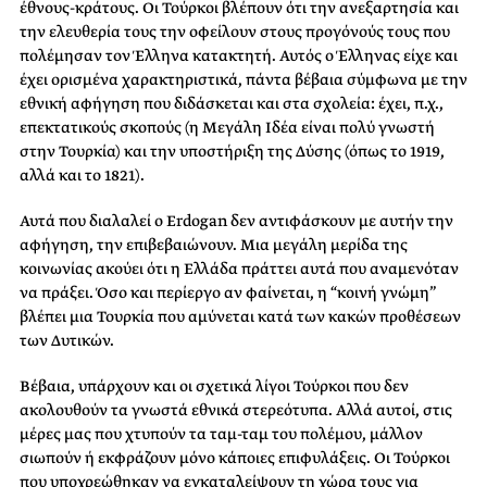
έθνους-κράτους. Οι Τούρκοι βλέπουν ότι την ανεξαρτησία και
την ελευθερία τους την οφείλουν στους προγόνούς τους που
πολέμησαν τον Έλληνα κατακτητή. Αυτός ο Έλληνας είχε και
έχει ορισμένα χαρακτηριστικά, πάντα βέβαια σύμφωνα με την
εθνική αφήγηση που διδάσκεται και στα σχολεία: έχει, π.χ.,
επεκτατικούς σκοπούς (η Μεγάλη Ιδέα είναι πολύ γνωστή
στην Τουρκία) και την υποστήριξη της Δύσης (όπως το 1919,
αλλά και το 1821).
Αυτά που διαλαλεί ο Erdogan δεν αντιφάσκουν με αυτήν την
αφήγηση, την επιβεβαιώνουν. Μια μεγάλη μερίδα της
κοινωνίας ακούει ότι η Ελλάδα πράττει αυτά που αναμενόταν
να πράξει. Όσο και περίεργο αν φαίνεται, η “κοινή γνώμη”
βλέπει μια Τουρκία που αμύνεται κατά των κακών προθέσεων
των Δυτικών.
Βέβαια, υπάρχουν και οι σχετικά λίγοι Τούρκοι που δεν
ακολουθούν τα γνωστά εθνικά στερεότυπα. Αλλά αυτοί, στις
μέρες μας που χτυπούν τα ταμ-ταμ του πολέμου, μάλλον
σιωπούν ή εκφράζουν μόνο κάποιες επιφυλάξεις. Οι Τούρκοι
που υποχρεώθηκαν να εγκαταλείψουν τη χώρα τους για