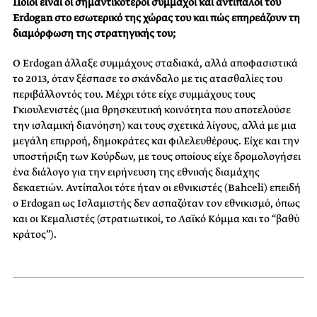
Ποιοι είναι οι σημαντικότεροι σύμμαχοι και αντίπαλοι του
Erdogan στο εσωτερικό της χώρας του και πώς επηρεάζουν τη
διαμόρφωση της στρατηγικής του;
Ο Erdogan άλλαξε συμμάχους σταδιακά, αλλά αποφασιστικά
το 2013, όταν ξέσπασε το σκάνδαλο με τις ατασθαλίες του
περιβάλλοντός του. Μέχρι τότε είχε συμμάχους τους
Γκιουλενιστές (μια θρησκευτική κοινότητα που αποτελούσε
την ισλαμική διανόηση) και τους σχετικά λίγους, αλλά με μια
μεγάλη επιρροή, δημοκράτες και φιλελευθέρους. Είχε και την
υποστήριξη των Κούρδων, με τους οποίους είχε δρομολογήσει
ένα διάλογο για την ειρήνευση της εθνικής διαμάχης
δεκαετιών. Αντίπαλοι τότε ήταν οι εθνικιστές (Bahceli) επειδή
ο Erdogan ως Ισλαμιστής δεν ασπαζόταν τον εθνικισμό, όπως
και οι Κεμαλιστές (στρατιωτικοί, το Λαϊκό Κόμμα και το “βαθύ
κράτος”).