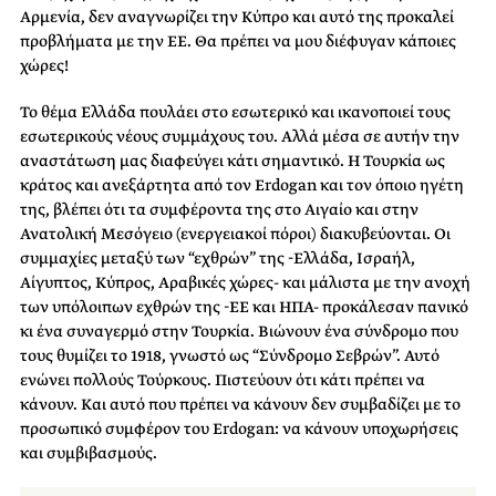
Αρμενία, δεν αναγνωρίζει την Κύπρο και αυτό της προκαλεί
προβλήματα με την ΕΕ. Θα πρέπει να μου διέφυγαν κάποιες
χώρες!
Το θέμα Ελλάδα πουλάει στο εσωτερικό και ικανοποιεί τους
εσωτερικούς νέους συμμάχους του. Αλλά μέσα σε αυτήν την
αναστάτωση μας διαφεύγει κάτι σημαντικό. Η Τουρκία ως
κράτος και ανεξάρτητα από τον Erdogan και τον όποιο ηγέτη
της, βλέπει ότι τα συμφέροντα της στο Αιγαίο και στην
Ανατολική Μεσόγειο (ενεργειακοί πόροι) διακυβεύονται. Οι
συμμαχίες μεταξύ των “εχθρών” της -Ελλάδα, Ισραήλ,
Αίγυπτος, Κύπρος, Αραβικές χώρες- και μάλιστα με την ανοχή
των υπόλοιπων εχθρών της -ΕΕ και ΗΠΑ- προκάλεσαν πανικό
κι ένα συναγερμό στην Τουρκία. Βιώνουν ένα σύνδρομο που
τους θυμίζει το 1918, γνωστό ως “Σύνδρομο Σεβρών”. Αυτό
ενώνει πολλούς Τούρκους. Πιστεύουν ότι κάτι πρέπει να
κάνουν. Και αυτό που πρέπει να κάνουν δεν συμβαδίζει με το
προσωπικό συμφέρον του Erdogan: να κάνουν υποχωρήσεις
και συμβιβασμούς.