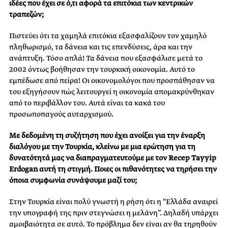
ιδέες που έχει σε ό,τι αφορά τα επιτόκια των κεντρικών
τραπεζών;
Πιστεύει ότι τα χαμηλά επιτόκια εξασφαλίζουν τον χαμηλό
πληθωρισμό, τα δάνεια και τις επενδύσεις, άρα και την
ανάπτυξη. Τόσο απλά! Τα δάνεια που εξασφάλισε μετά το
2002 όντως βοήθησαν την τουρκική οικονομία. Αυτό το
εμπέδωσε από πείρα! Οι οικονομολόγοι που προσπάθησαν να
του εξηγήσουν πώς λειτουργεί η οικονομία απομακρύνθηκαν
από το περιβάλλον του. Αυτά είναι τα κακά του
προσωποπαγούς αυταρχισμού.
Με δεδομένη τη συζήτηση που έχει ανοίξει για την έναρξη
διαλόγου με την Τουρκία, κλείνω με μια ερώτηση για τη
δυνατότητά μας να διαπραγματευτούμε με τον Recep Tayyip
Erdogan αυτή τη στιγμή. Ποιες οι πιθανότητες να τηρήσει την
όποια συμφωνία συνάψουμε μαζί του;
Στην Τουρκία είναι πολύ γνωστή η ρήση ότι η “Ελλάδα αναιρεί
την υπογραφή της πριν στεγνώσει η μελάνη”. Δηλαδή υπάρχει
αμοιβαιότητα σε αυτό. Το πρόβλημα δεν είναι αν θα τηρηθούν