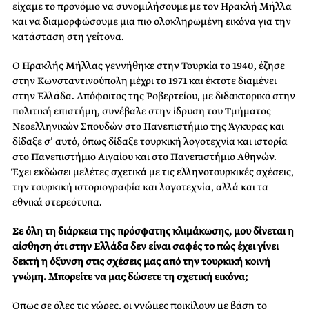
είχαμε το προνόμιο να συνομιλήσουμε με τον Ηρακλή Μήλλα
και να διαμορφώσουμε μια πιο ολοκληρωμένη εικόνα για την
κατάσταση στη γείτονα.
Ο Ηρακλής Μήλλας γεννήθηκε στην Τουρκία το 1940, έζησε
στην Κωνσταντινούπολη μέχρι το 1971 και έκτοτε διαμένει
στην Ελλάδα. Απόφοιτος της Ροβερτείου, με διδακτορικό στην
πολιτική επιστήμη, συνέβαλε στην ίδρυση του Τμήματος
Νεοελληνικών Σπουδών στο Πανεπιστήμιο της Άγκυρας και
δίδαξε σ’ αυτό, όπως δίδαξε τουρκική λογοτεχνία και ιστορία
στο Πανεπιστήμιο Αιγαίου και στο Πανεπιστήμιο Αθηνών.
Έχει εκδώσει μελέτες σχετικά με τις ελληνοτουρκικές σχέσεις,
την τουρκική ιστοριογραφία και λογοτεχνία, αλλά και τα
εθνικά στερεότυπα.
Σε όλη τη διάρκεια της πρόσφατης κλιμάκωσης, μου δίνεται η
αίσθηση ότι στην Ελλάδα δεν είναι σαφές το πώς έχει γίνει
δεκτή η όξυνση στις σχέσεις μας από την τουρκική κοινή
γνώμη. Μπορείτε να μας δώσετε τη σχετική εικόνα;
Όπως σε όλες τις χώρες, οι γνώμες ποικίλουν με βάση το