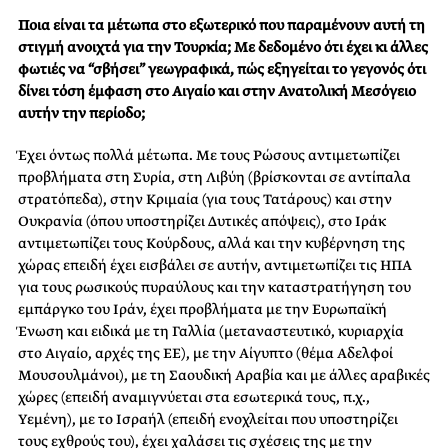
Ποια είναι τα μέτωπα στο εξωτερικό που παραμένουν αυτή τη
στιγμή ανοιχτά για την Τουρκία; Με δεδομένο ότι έχει κι άλλες
φωτιές να “σβήσει” γεωγραφικά, πώς εξηγείται το γεγονός ότι
δίνει τόση έμφαση στο Αιγαίο και στην Ανατολική Μεσόγειο
αυτήν την περίοδο;
Έχει όντως πολλά μέτωπα. Με τους Ρώσους αντιμετωπίζει
προβλήματα στη Συρία, στη Λιβύη (βρίσκονται σε αντίπαλα
στρατόπεδα), στην Κριμαία (για τους Τατάρους) και στην
Ουκρανία (όπου υποστηρίζει Δυτικές απόψεις), στο Ιράκ
αντιμετωπίζει τους Κούρδους, αλλά και την κυβέρνηση της
χώρας επειδή έχει εισβάλει σε αυτήν, αντιμετωπίζει τις ΗΠΑ
για τους ρωσικούς πυραύλους και την καταστρατήγηση του
εμπάργκο του Ιράν, έχει προβλήματα με την Ευρωπαϊκή
Ένωση και ειδικά με τη Γαλλία (μεταναστευτικό, κυριαρχία
στο Αιγαίο, αρχές της ΕΕ), με την Αίγυπτο (θέμα Αδελφοί
Μουσουλμάνοι), με τη Σαουδική Αραβία και με άλλες αραβικές
χώρες (επειδή αναμιγνύεται στα εσωτερικά τους, π.χ.,
Υεμένη), με το Ισραήλ (επειδή ενοχλείται που υποστηρίζει
τους εχθρούς του), έχει χαλάσει τις σχέσεις της με την