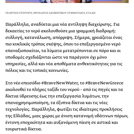
ΓΕΏΡΓΙΟΣ ΣΤΕΡΓΊΟΥ, ΠΡΟΕΔΡΟΣ ΔΙΟΙΚΗΤΙΚΟΥ ΣΥΜΒΟΥΛΙΟΥ, ΕΥΔΑΠ
Παράλληλα, αναδύεται μια νέα αντίληψη διαχείρισης. Για
δεκαετίες το νερό ακολουθούσε μια γραμμική διαδρομή:
συλλογή, κατανάλωση, απόρριψη. Σήμερα, χρειάζεται ένας
πιο κυκλικός τρόπος σκέψης, όπου το επεξεργασμένο νερό
επαναξιοποιείται, τα λύματα μετατρέπονται σε πόρο και οι
υποδομές σχεδιάζονται ώστε να παράγουν όχι μόνο
υπηρεσίες, αλλά και νέα αποθέματα ανθεκτικότητας για τις
πόλεις και τις τοπικές κοινωνίες.
Στο νέο επεισόδιο #BraveNewWater, το #BraveNewGreece
ακολουθεί το πλήρες ταξίδι του νερού – από τις πηγές και τα
δίκτυα ύδρευσης έως την επεξεργασία λυμάτων, την
επαναχρησιμοποίηση, τα έξυπνα δίκτυα και τις νέες
τεχνολογίες. Παράλληλα, φωτίζει τις ιδιαίτερες προκλήσεις
της Ελλάδας, μιας χώρας με άνιση κατανομή υδάτινων πόρων,
έντονη εποχικότητα και αυξανόμενη πίεση σε αστικά και
τουριστικά δίκτυα.