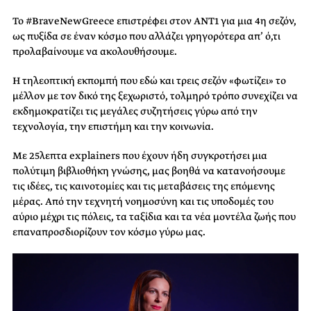
Το #BraveNewGreece επιστρέφει στον ΑΝΤ1 για μια 4η σεζόν,
ως πυξίδα σε έναν κόσμο που αλλάζει γρηγορότερα απ’ ό,τι
προλαβαίνουμε να ακολουθήσουμε.
Η τηλεοπτική εκπομπή που εδώ και τρεις σεζόν «φωτίζει» το
μέλλον με τον δικό της ξεχωριστό, τολμηρό τρόπο συνεχίζει να
εκδημοκρατίζει τις μεγάλες συζητήσεις γύρω από την
τεχνολογία, την επιστήμη και την κοινωνία.
Με 25λεπτα explainers που έχουν ήδη συγκροτήσει μια
πολύτιμη βιβλιοθήκη γνώσης, μας βοηθά να κατανοήσουμε
τις ιδέες, τις καινοτομίες και τις μεταβάσεις της επόμενης
μέρας. Από την τεχνητή νοημοσύνη και τις υποδομές του
αύριο μέχρι τις πόλεις, τα ταξίδια και τα νέα μοντέλα ζωής που
επαναπροσδιορίζουν τον κόσμο γύρω μας.