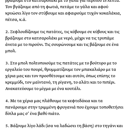
βράζουμε στο κατσαρολάκι με το γάλα για περίπου 15 λεπτά.
Τον βγάζουμε από τη φωτιά, πετάμε το γάλα και αφού
κρυώσει λίγο τον στύβουμε και αφαιρούμε τυχόν κοκαλάκια,
πέτσα, κ.ά.
Ξεφλουδίζουμε τις πατάτες, τις κόβουμε σε κύβους και τις
βράζουμε στο κατσαρολάκι με νερό, μέχρι να τις τρυπάμε
άνετα με το πιρούνι. Τις σουρώνουμε και τις βάζουμε σε ένα
μπολ.
Στο μπολ πολτοποιούμε τις πατάτες με το βούτυρο με το
εργαλείο του πουρέ, θρυμματίζουμε τον μπακαλιάρο με τα
χέρια μας και τον προσθέτουμε και αυτόν, όπως επίσης το
κρεμμύδι, τον μαϊντανό, τη ρίγανη, το αλάτι και το πιπέρι.
Ανακατεύουμε το μίγμα με ένα κουτάλι.
Με τα χέρια μας πλάθουμε τα κεφτεδάκια και τα
πανάρουμε στην τριμμένη φρυγανιά που έχουμε τοποθετήσει
δίπλα μας σ’ ένα βαθύ πιάτο.
Βάζουμε λίγο λάδι (ίσα να λαδώσει τη βάση) στο τηγάνι και