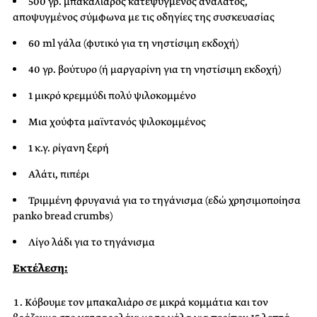
500 γρ. μπακαλιάρος κατεψυγμένος ανάλατος,
αποψυγμένος σύμφωνα με τις οδηγίες της συσκευασίας
60 ml γάλα (φυτικό για τη νηστίσιμη εκδοχή)
40 γρ. βούτυρο (ή μαργαρίνη για τη νηστίσιμη εκδοχή)
1 μικρό κρεμμύδι πολύ ψιλοκομμένο
Μια χούφτα μαϊντανός ψιλοκομμένος
1 κ.γ. ρίγανη ξερή
Αλάτι, πιπέρι
Τριμμένη φρυγανιά για το τηγάνισμα (εδώ χρησιμοποίησα
panko bread crumbs)
Λίγο λάδι για το τηγάνισμα
Εκτέλεση:
Κόβουμε τον μπακαλιάρο σε μικρά κομμάτια και τον