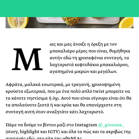
Μ
ιας και μας άνοιξε η όρεξη με τον
μπακαλιάρο μέρες που είναι, θυμήθηκα
αυτήν εδώ τη χρυσαφένια συνταγή, τα
λαχταριστά κεφτεδάκια μπακαλιάρου,
αγαπημένα μικρών και μεγάλων.
Αφράτα, μαλακά εσωτερικά, με τραγανή, χρυσοψημένη
κρούστα εξωτερικά, που με ένα πολύ απλό twist μπορείτε να
τα κάνετε νηστίσιμα ή όχι. Αυτό που είναι σίγουρο είναι ότι θα
τα απολαύσετε ζεστά ή και κρύα και θα επανέρχεστε στη
συνταγή αυτή όταν αναζητάτε κάτι λαχταριστό.
Πάμε να δούμε το βίντεο μαζί στο Instagram
@_gioanna_
(story, highlight και IGTV) και όλα τα πώς και τα ακριβώς της
συνταγής εδώ, στο site της αθηΝΕΑς.