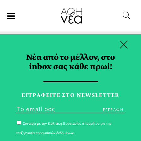
×
27/03/21
ΣΥΝΤΑΓΕΣ
Νέα από το μέλλον, στο
Συνταγή για Κεφτεδάκια
inbox σας κάθε πρωί!
Μπακαλιάρου
ΙΩΑΝΝΑ ΓΙΩΤΑΚΗ
ΕΓΓPΑΦΕΙΤΕ ΣΤΟ NEWSLETTER
Συναινώ με την
Πολιτική Προστασίας Απορρήτου
για την
επεξεργασία προσωπικών δεδομένων.