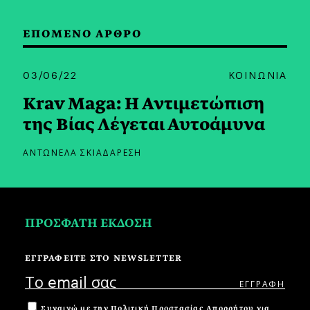
ΕΠΟΜΕΝΟ ΑΡΘΡΟ
03/06/22
ΚΟΙΝΩΝΙΑ
Krav Maga: Η Αντιμετώπιση
της Βίας Λέγεται Αυτοάμυνα
ΑΝΤΩΝΕΛΑ ΣΚΙΑΔΑΡΕΣΗ
ΠΡΟΣΦΑΤΗ ΕΚΔΟΣΗ
ΕΓΓΡΑΦΕΙΤΕ ΣΤΟ NEWSLETTER
Συναινώ με την
Πολιτική Προστασίας Απορρήτου
για