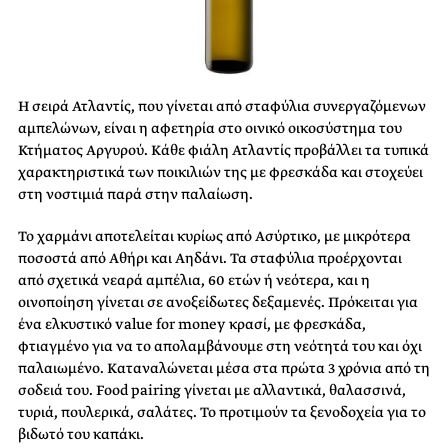
Η σειρά Ατλαντίς, που γίνεται από σταφύλια συνεργαζόμενων
αμπελώνων, είναι η αφετηρία στο οινικό οικοσύστημα του
Κτήματος Αργυρού. Κάθε φιάλη Ατλαντίς προβάλλει τα τυπικά
χαρακτηριστικά των ποικιλιών της με φρεσκάδα και στοχεύει
στη νοστιμιά παρά στην παλαίωση.
Το χαρμάνι αποτελείται κυρίως από Ασύρτικο, με μικρότερα
ποσοστά από Αθήρι και Αηδάνι. Τα σταφύλια προέρχονται
από σχετικά νεαρά αμπέλια, 60 ετών ή νεότερα, και η
οινοποίηση γίνεται σε ανοξείδωτες δεξαμενές. Πρόκειται για
ένα ελκυστικό value for money κρασί, με φρεσκάδα,
φτιαγμένο για να το απολαμβάνουμε στη νεότητά του και όχι
παλαιωμένο. Καταναλώνεται μέσα στα πρώτα 3 χρόνια από τη
σοδειά του. Food pairing γίνεται με αλλαντικά, θαλασσινά,
τυριά, πουλερικά, σαλάτες. Το προτιμούν τα ξενοδοχεία για το
βιδωτό του καπάκι.