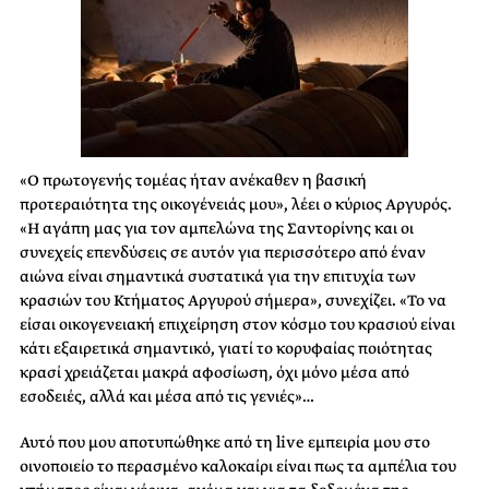
«Ο πρωτογενής τομέας ήταν ανέκαθεν η βασική
προτεραιότητα της οικογένειάς μου», λέει ο κύριος Αργυρός.
«Η αγάπη μας για τον αμπελώνα της Σαντορίνης και οι
συνεχείς επενδύσεις σε αυτόν για περισσότερο από έναν
αιώνα είναι σημαντικά συστατικά για την επιτυχία των
κρασιών του Κτήματος Αργυρού σήμερα», συνεχίζει. «Το να
είσαι οικογενειακή επιχείρηση στον κόσμο του κρασιού είναι
κάτι εξαιρετικά σημαντικό, γιατί το κορυφαίας ποιότητας
κρασί χρειάζεται μακρά αφοσίωση, όχι μόνο μέσα από
εσοδειές, αλλά και μέσα από τις γενιές»…
Αυτό που μου αποτυπώθηκε από τη live εμπειρία μου στο
οινοποιείο το περασμένο καλοκαίρι είναι πως τα αμπέλια του