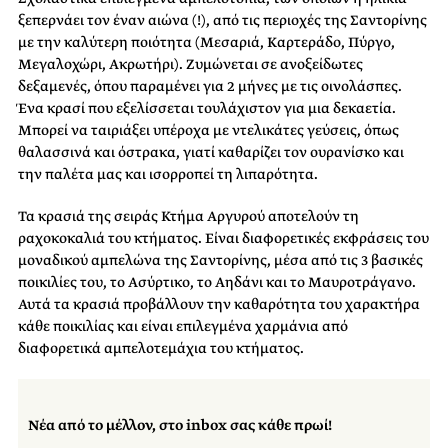
ξεπερνάει τον έναν αιώνα (!), από τις περιοχές της Σαντορίνης
με την καλύτερη ποιότητα (Μεσαριά, Καρτεράδο, Πύργο,
Μεγαλοχώρι, Ακρωτήρι). Ζυμώνεται σε ανοξείδωτες
δεξαμενές, όπου παραμένει για 2 μήνες με τις οινολάσπες.
Ένα κρασί που εξελίσσεται τουλάχιστον για μια δεκαετία.
Μπορεί να ταιριάξει υπέροχα με ντελικάτες γεύσεις, όπως
θαλασσινά και όστρακα, γιατί καθαρίζει τον ουρανίσκο και
την παλέτα μας και ισορροπεί τη λιπαρότητα.
Τα κρασιά της σειράς Κτήμα Αργυρού αποτελούν τη
ραχοκοκαλιά του κτήματος. Είναι διαφορετικές εκφράσεις του
μοναδικού αμπελώνα της Σαντορίνης, μέσα από τις 3 βασικές
ποικιλίες του, το Ασύρτικο, το Αηδάνι και το Μαυροτράγανο.
Αυτά τα κρασιά προβάλλουν την καθαρότητα του χαρακτήρα
κάθε ποικιλίας και είναι επιλεγμένα χαρμάνια από
διαφορετικά αμπελοτεμάχια του κτήματος.
Νέα από το μέλλον, στο inbox σας κάθε πρωί!