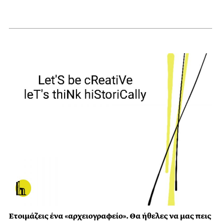
Ετοιμάζεις ένα «αρχειογραφείο». Θα ήθελες να μας πεις