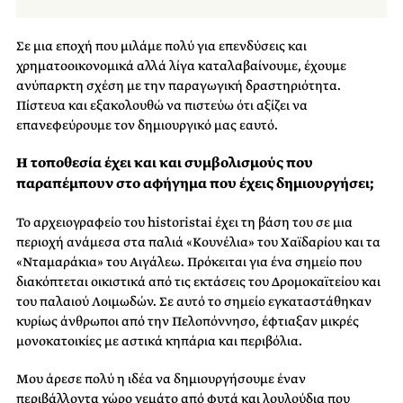
Σε μια εποχή που μιλάμε πολύ για επενδύσεις και
χρηματοοικονομικά αλλά λίγα καταλαβαίνουμε, έχουμε
ανύπαρκτη σχέση με την παραγωγική δραστηριότητα.
Πίστευα και εξακολουθώ να πιστεύω ότι αξίζει να
επανεφεύρουμε τον δημιουργικό μας εαυτό.
Η τοποθεσία έχει και και συμβολισμούς που
παραπέμπουν στο αφήγημα που έχεις δημιουργήσει;
Το αρχειογραφείο του historistai έχει τη βάση του σε μια
περιοχή ανάμεσα στα παλιά «Κουνέλια» του Χαϊδαρίου και τα
«Νταμαράκια» του Αιγάλεω. Πρόκειται για ένα σημείο που
διακόπτεται οικιστικά από τις εκτάσεις του Δρομοκαϊτείου και
του παλαιού Λοιμωδών. Σε αυτό το σημείο εγκαταστάθηκαν
κυρίως άνθρωποι από την Πελοπόννησο, έφτιαξαν μικρές
μονοκατοικίες με αστικά κηπάρια και περιβόλια.
Μου άρεσε πολύ η ιδέα να δημιουργήσουμε έναν
περιβάλλοντα χώρο γεμάτο από φυτά και λουλούδια που