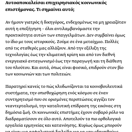
Αυτοαποκαλείσαι επιχειρησιακός κοινωνικός
επιστήμονας. Τι σημαίνει αυτό;
Αν ήμουν γιατρός ή δικηγόρος, ενδεχομένως να μη χρειαζόταν
αυτή η επεξήγηση – όλοι αντιλαμβανόμαστε την
πρακτικότητα αυτών των επαγγελμάτων. Δεν συμβαίνει όμως
το ίδιο με τους ιστορικούς. Ζούμε σε ένα μεταίχμιο. Πολλές
από τις σταθερές μας αλλάζουν. Από την εξέλιξη της
τεχνολογίας έως την κλιματική κρίση και από τον διεθνή
ενεργειακό ανταγωνισμό έως την παραγωγή και τη διάθεση
του πλούτου. Και αυτά, όπως είναι φυσικό, επιδρούν στον βίο
των κοινωνιών και των πολιτειών.
Παρατηρεί κανείς το πώς κλυδωνίζονται τα κοινοβουλευτικά
συστήματα, την οπισθοχώρηση ενός κόσμου σε έναν
συντηρητισμό που σε ορισμένες περιπτώσεις αγγίζει τον
νεαντερταλισμό, την καταλυτική επίδραση της εικόνας στη
δημόσια ζωή. Οι κοινωνικές επιστήμες έχουν σοβαρό ρόλο να
διαδραματίσουν σε όλο αυτό. Αποτελούν τα πιο ορθολογικά
εργαλεία ερμηνείας και κατανόησης. Κυρίως όμως μπορούν
να είναι μια ασφαλιστική δικλείδα για να μην οδηγηθούμε