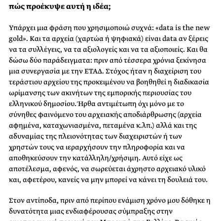
πώς προέκυψε αυτή η ιδέα;
Υπάρχει μια φράση που χρησιμοποιώ συχνά: «data is the new
gold». Και τα αρχεία (χαρτώα ή ψηφιακά) είναι data αν ξέρεις
να τα συλλέγεις, να τα αξιολογείς και να τα αξιοποιείς. Και θα
δώσω δύο παράδειγματα: πριν από τέσσερα χρόνια ξεκίνησα
μια συνεργασία με την ΕΤΑΔ. Στόχος ήταν η διαχείριση του
τεράστιου αρχείου της προκειμένου να βοηθηθεί η διαδικασία
ωρίμανσης των ακινήτων της εμπορικής περιουσίας του
ελληνικού δημοσίου. Ήρθα αντιμέτωπη όχι μόνο με το
σύνηθες φαινόμενο του αρχειακής αποδιάρθρωσης (αρχεία
αφημένα, καταχωνιασμένα, πεταμένα κ.λπ.) αλλά και της
αδυναμίας της πλειονότητας των διαχειριστών ή των
χρηστών τους να ιεραρχήσουν την πληροφορία και να
αποθηκεύσουν την κατάλληλη/χρήσιμη. Αυτό είχε ως
αποτέλεσμα, αφενός, να σωρεύεται άχρηστο αρχειακό υλικό
και, αφετέρου, κανείς να μην μπορεί να κάνει τη δουλειά του.
Στον αντίποδα, πριν από περίπου ενάμιση χρόνο μου δόθηκε η
δυνατότητα μιας ενδιαφέρουσας σύμπραξης στην