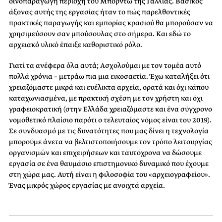
οινοπαραγωγή περιοχή του Μπορντώ της Γαλλίας. Βασικός
άξονας αυτής της εργασίας ήταν το πώς παρελθοντικές
πρακτικές παραγωγής και εμπορίας κρασιού θα μπορούσαν να
χρησιμεύσουν σαν μπούσουλας στο σήμερα. Και εδώ το
αρχειακό υλικό έπαιξε καθοριστικό ρόλο.
Γιατί τα ανέφερα όλα αυτά; Ασχολούμαι με τον τομέα αυτό
πολλά χρόνια – μετράω πια μια εικοσαετία. Έχω καταλήξει ότι
χρειαζόμαστε μικρά και ευέλικτα αρχεία, ορατά και όχι κάπου
καταχωνιασμένα, με πρακτική σχέση με τον χρήστη και όχι
γραφειοκρατική (στην Ελλάδα χρειαζόμαστε και ένα σύγχρονο
νομοθετικό πλαίσιο παρότι ο τελευταίος νόμος είναι του 2019).
Σε συνδυασμό με τις δυνατότητες που μας δίνει η τεχνολογία
μπορούμε άνετα να βελτιστοποιήσουμε τον τρόπο λειτουργίας
οργανισμών και επιχειρήσεων και ταυτόχρονα να δώσουμε
εργασία σε ένα θαυμάσιο επιστημονικό δυναμικό που έχουμε
στη χώρα μας. Αυτή είναι η φιλοσοφία του «αρχειογραφείου».
Ένας μικρός χώρος εργασίας με ανοιχτά αρχεία.