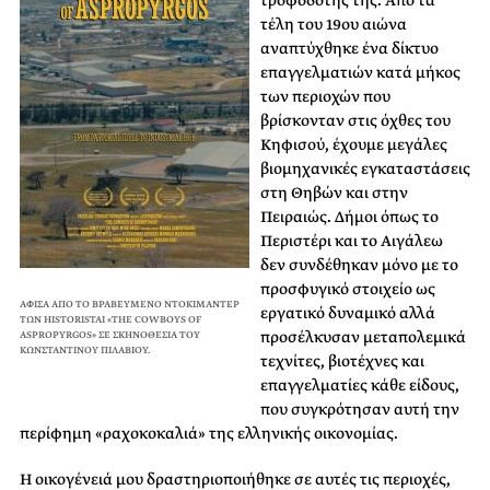
τροφοδότης της. Από τα
τέλη του 19ου αιώνα
αναπτύχθηκε ένα δίκτυο
επαγγελματιών κατά μήκος
των περιοχών που
βρίσκονταν στις όχθες του
Κηφισού, έχουμε μεγάλες
βιομηχανικές εγκαταστάσεις
στη Θηβών και στην
Πειραιώς. Δήμοι όπως το
Περιστέρι και το Αιγάλεω
δεν συνδέθηκαν μόνο με το
προσφυγικό στοιχείο ως
AΦΙΣΑ ΑΠΟ ΤΟ ΒΡΑΒΕΥΜΕΝΟ ΝΤΟΚΙΜΑΝΤΕΡ
εργατικό δυναμικό αλλά
ΤΩΝ HISTORISTAI «THE COWBOYS OF
προσέλκυσαν μεταπολεμικά
ASPROPYRGOS» ΣΕ ΣΚΗΝΟΘΕΣΙΑ ΤΟΥ
ΚΩΝΣΤΑΝΤΙΝΟΥ ΠΙΛΑΒΙΟΥ.
τεχνίτες, βιοτέχνες και
επαγγελματίες κάθε είδους,
που συγκρότησαν αυτή την
περίφημη «ραχοκοκαλιά» της ελληνικής οικονομίας.
Η οικογένειά μου δραστηριοποιήθηκε σε αυτές τις περιοχές,