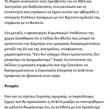
Το Παρίσι ανακάλεσε τους πρεσβευτές του σε ΗΠΑ και
Αυστραλία για διαβουλεύσεις, ενώ ματαίωσε και τη
συνάντηση που επρόκειτο να έχουν αυτήν την εβδομάδα η
υπουργός Ενόπλων Δυνάμεων με τον Βρετανό ομόλογό της,
σύμφωνα με το Reuters.
Στο μεταξύ, ο υφυπουργός Ευρωπαϊκών Υποθέσεων της
χώρας ξεκαθάρισε ότι η Γαλλία δεν βλέπει πώς μπορεί να
εμπιστευτεί την Καμπέρα στις εμπορικές διαπραγματεύσεις
μεταξύ της ΕΕ και της Αυστραλίας, αναφέροντας
χαρακτηριστικά: “Εάν δεν υπάρχει πλέον εμπιστοσύνη, δεν
μπορούμε να προχωρήσουμε”. Χωρίς τη συναίνεση της
Γαλλίας η εμπορική συμφωνία που είχε ξεκινήσει να
διαπραγματεύεται η Ευρωπαϊκή Επιτροπή το 2018 είναι
προφανές ότι βρίσκεται στον αέρα.
Ρωγμές
Όσο για τις σχέσεις Ευρώπης-Αμερικής, οι παράπλευρες
ζημιές που θα προκαλούσε η AUKUS μοιάζει να υποτιμήθηκαν.
Αν μάλιστα θεωρήσουμε ότι, σε αντίθεση με τον προκάτοχό