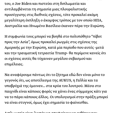
του, ο Joe Biden και πιστεύει στη διπλωματία και
αντιλαμβάνεται τη σημασία μιας πλουραλιστικής
προσέγγισης στις διεθνείς σχέσεις, τότε προκαλεί ακόμη
μεγαλύτερη έκπληξη ο άκομψος τρόπος με τον οποίο ΗΠΑ,
Αυστραλία και Ηνωμένο Βασίλειο έκαναν πέρα την Ευρώπη.
Η συμφωνία τους μπορεί να βοηθά στο πολυπόθητο “πίβοτ
προς την Ασία”, όμως προκαλεί ρωγμές στις σχέσεις της
Αμερικής με την Ευρώπη, κατά μία περίοδο που αυτές -μετά
και την τραυματική τετραετία Trump- θα περίμενε κανείς ότι
οι σχέσεις αυτές θα τύχαιναν μεγάλου σεβασμού και
επιμέλειας.
Να αναφέρουμε πάντως ότι το ζήτημα εδώ δεν είναι μόνο το
γεγονός ότι, ως αποτέλεσμα της AUKUS, η Γαλλία και τα
υποβρύχιά της έμειναν… στα κρύα του λουτρού. Μέσα στο
παιχνίδι είναι κάποιες φορές να χάνει ένας σύμμαχος κάτι για
να το πάρει κάποιος άλλος. Οι υπολογισμοί στην πράξη μπορεί
να είναι στυγνοί, όμως έχει σημασία το φαίνεσθαι.