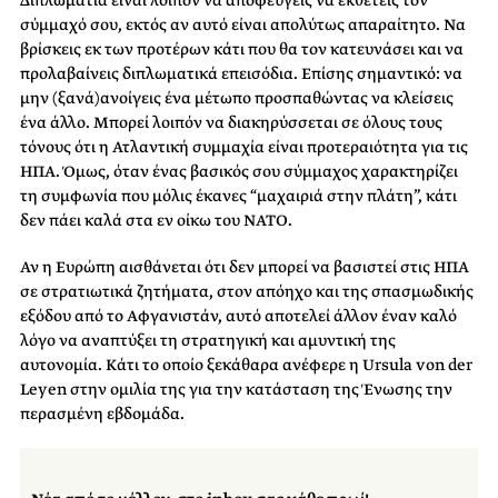
Διπλωματία είναι λοιπόν να αποφεύγεις να εκθέτεις τον
σύμμαχό σου, εκτός αν αυτό είναι απολύτως απαραίτητο. Να
βρίσκεις εκ των προτέρων κάτι που θα τον κατευνάσει και να
προλαβαίνεις διπλωματικά επεισόδια. Επίσης σημαντικό: να
μην (ξανά)ανοίγεις ένα μέτωπο προσπαθώντας να κλείσεις
ένα άλλο. Μπορεί λοιπόν να διακηρύσσεται σε όλους τους
τόνους ότι η Ατλαντική συμμαχία είναι προτεραιότητα για τις
ΗΠΑ. Όμως, όταν ένας βασικός σου σύμμαχος χαρακτηρίζει
τη συμφωνία που μόλις έκανες “μαχαιριά στην πλάτη”, κάτι
δεν πάει καλά στα εν οίκω του ΝΑΤΟ.
Αν η Ευρώπη αισθάνεται ότι δεν μπορεί να βασιστεί στις ΗΠΑ
σε στρατιωτικά ζητήματα, στον απόηχο και της σπασμωδικής
εξόδου από το Αφγανιστάν, αυτό αποτελεί άλλον έναν καλό
λόγο να αναπτύξει τη στρατηγική και αμυντική της
αυτονομία. Κάτι το οποίο ξεκάθαρα ανέφερε η Ursula von der
Leyen στην ομιλία της για την κατάσταση της Ένωσης την
περασμένη εβδομάδα.