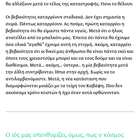
θα αλλάξουν μετά το τέλος της καταστροφής. Όσοι το θέλουν.
Οι βεβαιότητες καταρρέουν σταδιακά. Δεν έχει σημασία η
σειρά. Πάντως καταρρέουν. Ας πούμε, πρώτη καταρρέει η
βεβαιότητα ότι θα είμαστε πάντα υγιείς. Μετά ότι ο ήλιος
ανατέλλει από το μπαλκόνι μας. Έπειτα ότι πάντα θα έχουμε
όσα υλικά “αγαθά” έχουμε αυτή τη στιγμή. Ακόμη, καταρρέει
η βεβαιότητα ότι οι δικοί μας άνθρωποι θα είναι πάντα εκεί και
όποτε τους χρειαστούμε μπορεί και να τους δούμε και να είναι
διαθέσιμοι. Μετά… ακόμη… ύστερα.. η μία βεβαιότητα μετά
την άλλη συντρίβονται. Ήπια στην αρχή. Χωρίς να το
αντιλαμβανόμαστε. Μετά, η νέα κατάσταση που
διαμορφώνεται μοιάζει με τα τείχη του Καβάφη. Που δεν
ακούσαμε κρότο κτιστών ή ήχο όταν αυτά ορθώνονταν.
Ο ιός μας υπενθυμίζει, όμως, πως ο κόσμος