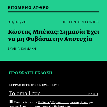
ΕΠΟΜΕΝΟ ΑΡΘΡΟ
30/03/20
HELLENIC STORIES
Κώστας Μπέκας: Σημασία Έχει
να μη Φοβάσαι την Αποτυχία
ΣΥΛΒΙΑ ΚΛΙΜΑΚΗ
ΠΡΟΣΦΑΤΗ ΕΚΔΟΣΗ
ΕΓΓΡΑΦΕΙΤΕ ΣΤΟ NEWSLETTER
Συναινώ με την
Πολιτική Προστασίας Απορρήτου
για
την επεξεργασία προσωπικών δεδομένων.